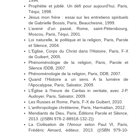
1994.
Prophétie et jubilé. Un défi pour aujourd'hui, Paris,
Téqui, 1998.
Jésus mon frère : essai sur les entretiens spirituels
de Gabrielle Bossis, Paris, Beauchesne, 1999.
L’avenir d’un passé, Rome, saint-Pétersbourg,
Moscou, Paris, Téqui, 2001.
Loi naturelle, le politique et la religion, Paris, Parole
et Silence, 2004.
L'Eglise, Corps du Christ dans l'Histoire, Paris, F-X
de Guibert, 2005.
Phénoménologie de la religion, Paris, Parole et
Silence /DDB, 2007.
Phénoménologie de la religion, Paris, DDB, 2007.
Quand l'Histoire a un sens. A la lumière de
l'Apocalypse, Paris, Salvator, 2009.
L’Église à l’heure de Caritas in veritate, avec J-P.
Audoyer, Paris, Salvator, 2009.
Les Russes et Rome, Paris, F-X de Guibert, 2010.
L‘anthropologie chrétienne, Paris, Harmattan, 2012.
Mendiants de Dieu, Paris, Éditions Parole et Silence,
2013. ((ISBN 978-2-88918-132-2))
La Civilisation de l'Amour selon Paul VI, Paris,
Frédéric Aimard, éditeur, 2013. ((ISBN 979-10-