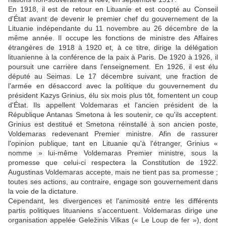
En 1918, il est de retour en Lituanie et est coopté au Conseil
d'État avant de devenir le premier chef du gouvernement de la
Lituanie indépendante du 11 novembre au 26 décembre de la
même année. Il occupe les fonctions de ministre des Affaires
étrangères de 1918 à 1920 et, à ce titre, dirige la délégation
lituanienne à la conférence de la paix à Paris. De 1920 à 1926, il
poursuit une carrière dans l'enseignement. En 1926, il est élu
député au Seimas. Le 17 décembre suivant, une fraction de
l'armée en désaccord avec la politique du gouvernement du
président Kazys Grinius, élu six mois plus tôt, fomentent un coup
d'État. Ils appellent Voldemaras et l'ancien président de la
République Antanas Smetona à les soutenir, ce qu'ils acceptent.
Grinius est destitué et Smetona réinstallé à son ancien poste,
Voldemaras redevenant Premier ministre. Afin de rassurer
l'opinion publique, tant en Lituanie qu'à l'étranger, Grinius «
nomme » lui-même Voldemaras Premier ministre, sous la
promesse que celui-ci respectera la Constitution de 1922.
Augustinas Voldemaras accepte, mais ne tient pas sa promesse ;
toutes ses actions, au contraire, engage son gouvernement dans
la voie de la dictature.
Cependant, les divergences et l'animosité entre les différents
partis politiques lituaniens s'accentuent. Voldemaras dirige une
organisation appelée Geležinis Vilkas (« Le Loup de fer »), dont