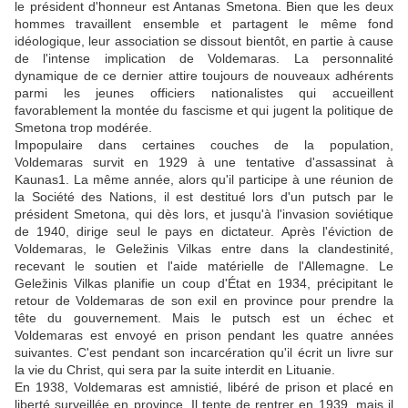
le président d'honneur est Antanas Smetona. Bien que les deux
hommes travaillent ensemble et partagent le même fond
idéologique, leur association se dissout bientôt, en partie à cause
de l'intense implication de Voldemaras. La personnalité
dynamique de ce dernier attire toujours de nouveaux adhérents
parmi les jeunes officiers nationalistes qui accueillent
favorablement la montée du fascisme et qui jugent la politique de
Smetona trop modérée.
Impopulaire dans certaines couches de la population,
Voldemaras survit en 1929 à une tentative d'assassinat à
Kaunas1. La même année, alors qu'il participe à une réunion de
la Société des Nations, il est destitué lors d'un putsch par le
président Smetona, qui dès lors, et jusqu'à l'invasion soviétique
de 1940, dirige seul le pays en dictateur. Après l'éviction de
Voldemaras, le Geležinis Vilkas entre dans la clandestinité,
recevant le soutien et l'aide matérielle de l'Allemagne. Le
Geležinis Vilkas planifie un coup d'État en 1934, précipitant le
retour de Voldemaras de son exil en province pour prendre la
tête du gouvernement. Mais le putsch est un échec et
Voldemaras est envoyé en prison pendant les quatre années
suivantes. C'est pendant son incarcération qu'il écrit un livre sur
la vie du Christ, qui sera par la suite interdit en Lituanie.
En 1938, Voldemaras est amnistié, libéré de prison et placé en
liberté surveillée en province. Il tente de rentrer en 1939, mais il