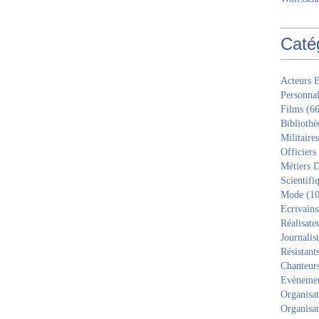
Caté
Acteurs E
Personnal
Films
(66
Bibliothè
Militaires
Officiers
Métiers D
Scientifi
Mode
(10
Ecrivains
Réalisate
Journalis
Résistant
Chanteur
Evèneme
Organisat
Organisat