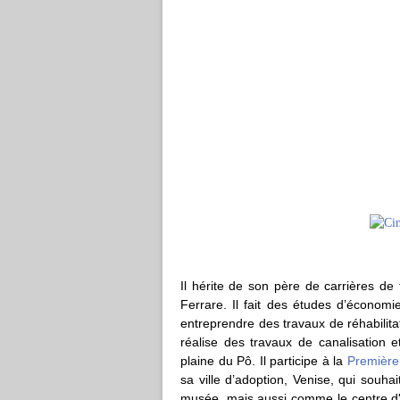
Il hérite de son père de carrières de
Ferrare. Il fait des études d’économi
entreprendre des travaux de réhabilita
réalise des travaux de canalisation e
plaine du Pô. Il participe à la
Première
sa ville d’adoption, Venise, qui sou
musée, mais aussi comme le centre d'un