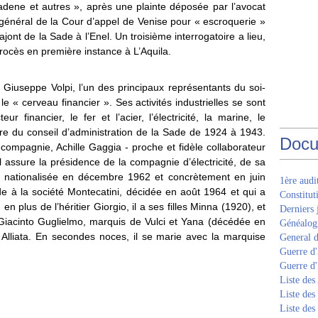
adene et autres », après une plainte déposée par l’avocat
 général de la Cour d’appel de Venise pour « escroquerie »
jont de la Sade à l’Enel. Un troisième interrogatoire a lieu,
procès en première instance à L’Aquila.
c Giuseppe Volpi, l’un des principaux représentants du soi-
le « cerveau financier ». Ses activités industrielles se sont
r financier, le fer et l’acier, l’électricité, la marine, le
re du conseil d’administration de la Sade de 1924 à 1943.
Docu
compagnie, Achille Gaggia - proche et fidèle collaborateur
l assure la présidence de la compagnie d’électricité, de sa
t nationalisée en décembre 1962 et concrètement en juin
1ère aud
de à la société Montecatini, décidée en août 1964 et qui a
Constitut
 plus de l’héritier Giorgio, il a ses filles Minna (1920), et
Derniers 
 Giacinto Guglielmo, marquis de Vulci et Yana (décédée en
Généalogi
 Alliata. En secondes noces, il se marie avec la marquise
General d
Guerre d'
Guerre d
Liste des
Liste des
Liste des