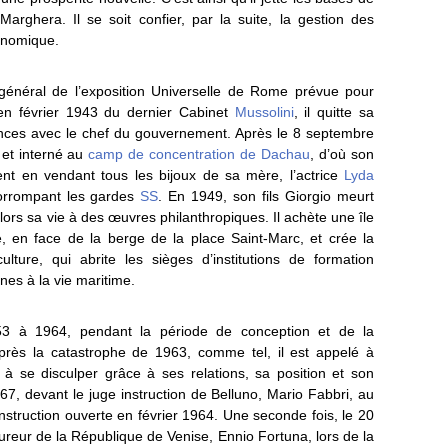
Marghera. Il se soit confier, par la suite, la gestion des
conomique.
général de l’exposition Universelle de Rome prévue pour
en février 1943 du dernier Cabinet
Mussolini
, il quitte sa
nces avec le chef du gouvernement. Après le 8 septembre
 et interné au
camp de concentration de Dachau
, d’où son
rgent en vendant tous les bijoux de sa mère, l’actrice
Lyda
 corrompant les gardes
SS
. En 1949, son fils Giorgio meurt
lors sa vie à des œuvres philanthropiques. Il achète une île
e, en face de la berge de la place Saint-Marc, et crée la
ulture, qui abrite les sièges d’institutions de formation
nes à la vie maritime.
53 à 1964, pendant la période de conception et de la
près la catastrophe de 1963, comme tel, il est appelé à
 à se disculper grâce à ses relations, sa position et son
67, devant le juge instruction de Belluno, Mario Fabbri, au
instruction ouverte en février 1964. Une seconde fois, le 20
ocureur de la République de Venise, Ennio Fortuna, lors de la