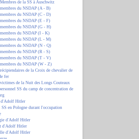
s Membres de la SS à Auschwitz
s membres du NSDAP (A - B)
s membres du NSDAP (C - D)
s membres du NSDAP (E - F)
s membres du NSDAP (G - H)
s membres du NSDAP (I - K)
s membres du NSDAP (L - M)
s membres du NSDAP (N - Q)
s membres du NSDAP (R - S)
s membres du NSDAP (T - V)
s membres du NSDAP (W - Z)
 récipiendaires de la Croix de chevalier de
de fer
 victimes de la Nuit des Longs Couteaux
personnel SS du camp de concentration de
urg
 d'Adolf Hitler
 SS en Pologne durant l'occupation
e
ie d'Adolf Hitler
 d'Adolf Hitler
lle d'Adolf Hitler
anze