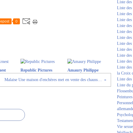
Liste de
Liste de
Liste de
Liste de
epost
0
Liste de
Liste de
Liste de
Liste de
Liste de
Liste de
Liste de
Liste des
est
Republic Pictures
Amaury Philippe
la Croix 
Liste des
Malaise Une maison d'enchères met en vente des chaussettes ayant appartenu à Hitler
Liste du 
Flossenb
Peintures
Personnel
allemand
Psycholog
Testament
Vie sexue
Wolfssch