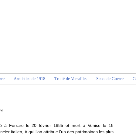
rre
Armistice de 1918
Traité de Versailles
Seconde Guerre
C
re
né à Ferrare le 20 février 1885 et mort à Venise le 18
ier italien, à qui l’on attribue l’un des patrimoines les plus