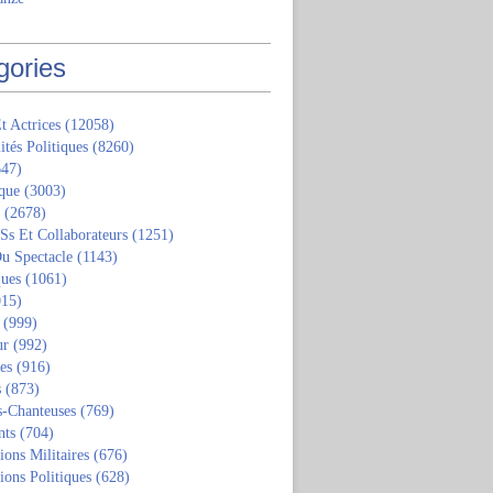
gories
t Actrices
(12058)
ités Politiques
(8260)
47)
que
(3003)
(2678)
 Ss Et Collaborateurs
(1251)
u Spectacle
(1143)
ques
(1061)
15)
(999)
ur
(992)
tes
(916)
s
(873)
s-Chanteuses
(769)
nts
(704)
ions Militaires
(676)
ions Politiques
(628)