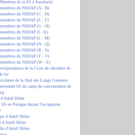
s Membres de la SS à Auschwitz
s membres du NSDAP (A - B)
s membres du NSDAP (C - D)
s membres du NSDAP (E - F)
s membres du NSDAP (G - H)
s membres du NSDAP (I - K)
s membres du NSDAP (L - M)
s membres du NSDAP (N - Q)
s membres du NSDAP (R - S)
s membres du NSDAP (T - V)
s membres du NSDAP (W - Z)
 récipiendaires de la Croix de chevalier de
de fer
 victimes de la Nuit des Longs Couteaux
personnel SS du camp de concentration de
urg
 d'Adolf Hitler
 SS en Pologne durant l'occupation
e
ie d'Adolf Hitler
 d'Adolf Hitler
lle d'Adolf Hitler
anze