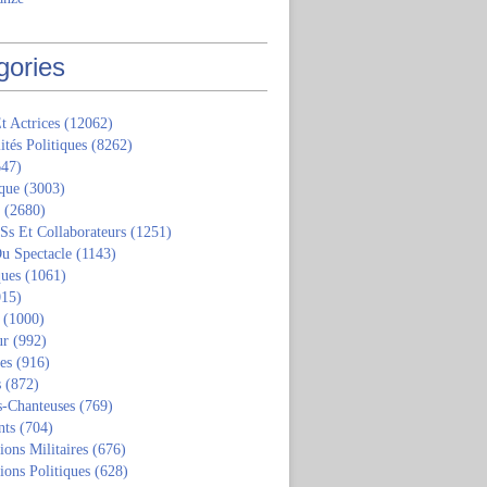
gories
t Actrices
(12062)
ités Politiques
(8262)
47)
que
(3003)
(2680)
 Ss Et Collaborateurs
(1251)
u Spectacle
(1143)
ques
(1061)
15)
(1000)
ur
(992)
tes
(916)
s
(872)
s-Chanteuses
(769)
nts
(704)
ions Militaires
(676)
ions Politiques
(628)