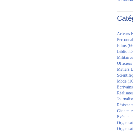
Caté
Acteurs E
Personnal
Films
(66
Bibliothè
Militaires
Officiers
Métiers D
Scientifi
Mode
(10
Ecrivains
Réalisate
Journalis
Résistant
Chanteur
Evèneme
Organisat
Organisat