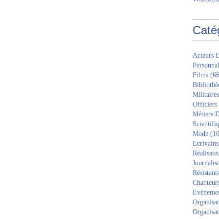
Caté
Acteurs E
Personnal
Films
(66
Bibliothè
Militaires
Officiers
Métiers D
Scientifi
Mode
(10
Ecrivains
Réalisate
Journalis
Résistant
Chanteur
Evèneme
Organisat
Organisat