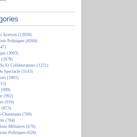
gories
t Actrices
(12058)
ités Politiques
(8260)
47)
que
(3003)
(2678)
 Ss Et Collaborateurs
(1251)
u Spectacle
(1143)
ques
(1061)
15)
(999)
ur
(992)
tes
(916)
s
(873)
s-Chanteuses
(769)
nts
(704)
ions Militaires
(676)
ions Politiques
(628)