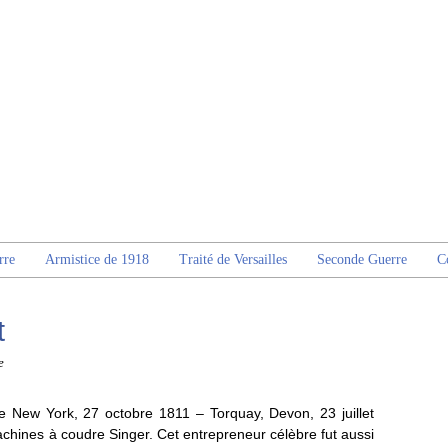
rre
Armistice de 1918
Traité de Versailles
Seconde Guerre
C
t
e
 de New York, 27 octobre 1811 – Torquay, Devon, 23 juillet
chines à coudre Singer. Cet entrepreneur célèbre fut aussi