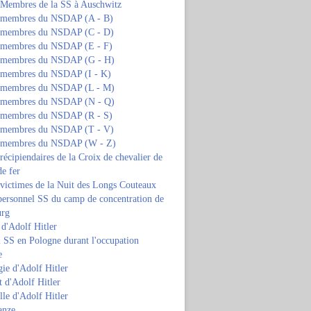
s Membres de la SS à Auschwitz
s membres du NSDAP (A - B)
s membres du NSDAP (C - D)
s membres du NSDAP (E - F)
s membres du NSDAP (G - H)
s membres du NSDAP (I - K)
s membres du NSDAP (L - M)
s membres du NSDAP (N - Q)
s membres du NSDAP (R - S)
s membres du NSDAP (T - V)
s membres du NSDAP (W - Z)
 récipiendaires de la Croix de chevalier de
de fer
 victimes de la Nuit des Longs Couteaux
personnel SS du camp de concentration de
urg
 d'Adolf Hitler
 SS en Pologne durant l'occupation
e
ie d'Adolf Hitler
 d'Adolf Hitler
lle d'Adolf Hitler
anze