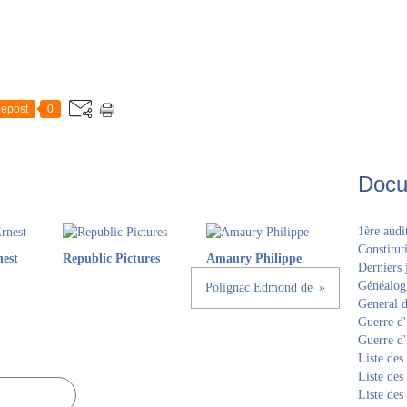
epost
0
Docu
1ère aud
Constitut
est
Republic Pictures
Amaury Philippe
Derniers 
Généalogi
Polignac Edmond de
General d
Guerre d'
Guerre d
Liste des
Liste des
Liste des