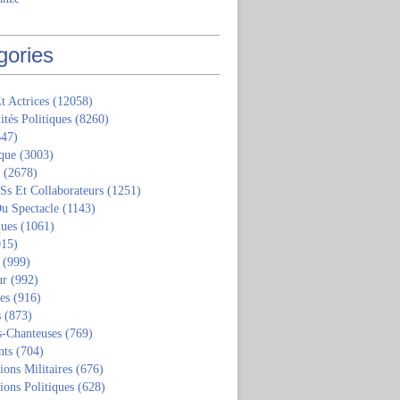
gories
t Actrices
(12058)
ités Politiques
(8260)
47)
que
(3003)
(2678)
 Ss Et Collaborateurs
(1251)
u Spectacle
(1143)
ques
(1061)
15)
(999)
ur
(992)
tes
(916)
s
(873)
s-Chanteuses
(769)
nts
(704)
ions Militaires
(676)
ions Politiques
(628)