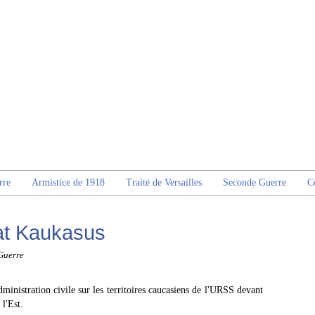
rre
Armistice de 1918
Traité de Versailles
Seconde Guerre
C
at Kaukasus
Guerre
inistration civile sur les territoires caucasiens de l'URSS devant
 l'Est.