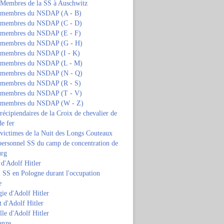
s Membres de la SS à Auschwitz
s membres du NSDAP (A - B)
s membres du NSDAP (C - D)
s membres du NSDAP (E - F)
s membres du NSDAP (G - H)
s membres du NSDAP (I - K)
s membres du NSDAP (L - M)
s membres du NSDAP (N - Q)
s membres du NSDAP (R - S)
s membres du NSDAP (T - V)
s membres du NSDAP (W - Z)
 récipiendaires de la Croix de chevalier de
de fer
 victimes de la Nuit des Longs Couteaux
personnel SS du camp de concentration de
urg
 d'Adolf Hitler
 SS en Pologne durant l'occupation
e
ie d'Adolf Hitler
 d'Adolf Hitler
lle d'Adolf Hitler
anze