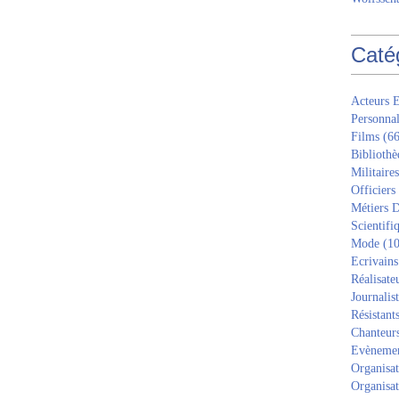
Caté
Acteurs E
Personnal
Films
(66
Bibliothè
Militaires
Officiers
Métiers D
Scientifi
Mode
(10
Ecrivains
Réalisate
Journalis
Résistant
Chanteur
Evèneme
Organisat
Organisat