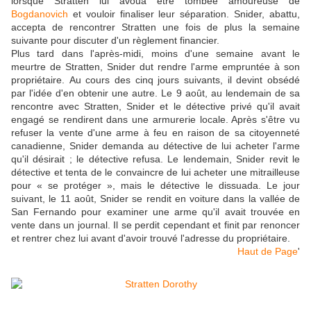
lorsque Stratten lui avoua être tombée amoureuse de
Bogdanovich
et vouloir finaliser leur séparation. Snider, abattu,
accepta de rencontrer Stratten une fois de plus la semaine
suivante pour discuter d'un règlement financier.
Plus tard dans l'après-midi, moins d'une semaine avant le
meurtre de Stratten, Snider dut rendre l'arme empruntée à son
propriétaire. Au cours des cinq jours suivants, il devint obsédé
par l'idée d'en obtenir une autre. Le 9 août, au lendemain de sa
rencontre avec Stratten, Snider et le détective privé qu'il avait
engagé se rendirent dans une armurerie locale. Après s'être vu
refuser la vente d'une arme à feu en raison de sa citoyenneté
canadienne, Snider demanda au détective de lui acheter l'arme
qu'il désirait ; le détective refusa. Le lendemain, Snider revit le
détective et tenta de le convaincre de lui acheter une mitrailleuse
pour « se protéger », mais le détective le dissuada. Le jour
suivant, le 11 août, Snider se rendit en voiture dans la vallée de
San Fernando pour examiner une arme qu'il avait trouvée en
vente dans un journal. Il se perdit cependant et finit par renoncer
et rentrer chez lui avant d'avoir trouvé l'adresse du propriétaire.
Haut de Page
'