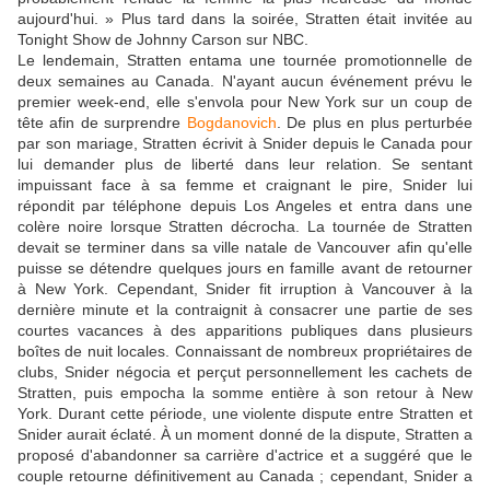
aujourd'hui. » Plus tard dans la soirée, Stratten était invitée au
Tonight Show de Johnny Carson sur NBC.
Le lendemain, Stratten entama une tournée promotionnelle de
deux semaines au Canada. N'ayant aucun événement prévu le
premier week-end, elle s'envola pour New York sur un coup de
tête afin de surprendre
Bogdanovich
. De plus en plus perturbée
par son mariage, Stratten écrivit à Snider depuis le Canada pour
lui demander plus de liberté dans leur relation. Se sentant
impuissant face à sa femme et craignant le pire, Snider lui
répondit par téléphone depuis Los Angeles et entra dans une
colère noire lorsque Stratten décrocha. La tournée de Stratten
devait se terminer dans sa ville natale de Vancouver afin qu'elle
puisse se détendre quelques jours en famille avant de retourner
à New York. Cependant, Snider fit irruption à Vancouver à la
dernière minute et la contraignit à consacrer une partie de ses
courtes vacances à des apparitions publiques dans plusieurs
boîtes de nuit locales. Connaissant de nombreux propriétaires de
clubs, Snider négocia et perçut personnellement les cachets de
Stratten, puis empocha la somme entière à son retour à New
York. Durant cette période, une violente dispute entre Stratten et
Snider aurait éclaté. À un moment donné de la dispute, Stratten a
proposé d'abandonner sa carrière d'actrice et a suggéré que le
couple retourne définitivement au Canada ; cependant, Snider a