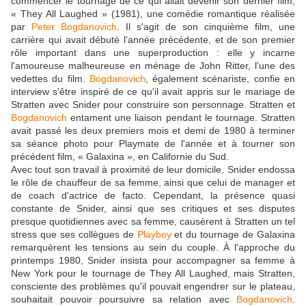
commencer le tournage de ce qui allait devenir son dernier film,
« They All Laughed » (1981), une comédie romantique réalisée
par
Peter Bogdanovich
. Il s'agit de son cinquième film, une
carrière qui avait débuté l'année précédente, et de son premier
rôle important dans une superproduction : elle y incarne
l'amoureuse malheureuse en ménage de John Ritter, l'une des
vedettes du film.
Bogdanovich
, également scénariste, confie en
interview s'être inspiré de ce qu'il avait appris sur le mariage de
Stratten avec Snider pour construire son personnage. Stratten et
Bogdanovich
entament une liaison pendant le tournage. Stratten
avait passé les deux premiers mois et demi de 1980 à terminer
sa séance photo pour Playmate de l'année et à tourner son
précédent film, « Galaxina », en Californie du Sud.
Avec tout son travail à proximité de leur domicile, Snider endossa
le rôle de chauffeur de sa femme, ainsi que celui de manager et
de coach d'actrice de facto. Cependant, la présence quasi
constante de Snider, ainsi que ses critiques et ses disputes
presque quotidiennes avec sa femme, causèrent à Stratten un tel
stress que ses collègues de
Playboy
et du tournage de Galaxina
remarquèrent les tensions au sein du couple. À l'approche du
printemps 1980, Snider insista pour accompagner sa femme à
New York pour le tournage de They All Laughed, mais Stratten,
consciente des problèmes qu'il pouvait engendrer sur le plateau,
souhaitait pouvoir poursuivre sa relation avec
Bogdanovich
.