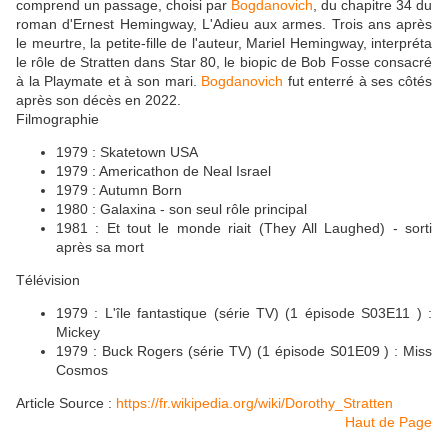
comprend un passage, choisi par
Bogdanovich
, du chapitre 34 du
roman d'Ernest Hemingway, L'Adieu aux armes. Trois ans après
le meurtre, la petite-fille de l'auteur, Mariel Hemingway, interpréta
le rôle de Stratten dans Star 80, le biopic de Bob Fosse consacré
à la Playmate et à son mari.
Bogdanovich
fut enterré à ses côtés
après son décès en 2022.
Filmographie
1979 : Skatetown USA
1979 : Americathon de Neal Israel
1979 : Autumn Born
1980 : Galaxina - son seul rôle principal
1981 : Et tout le monde riait (They All Laughed) - sorti
après sa mort
Télévision
1979 : L'île fantastique (série TV) (1 épisode S03E11 ) :
Mickey
1979 : Buck Rogers (série TV) (1 épisode S01E09 ) : Miss
Cosmos
Article Source :
https://fr.wikipedia.org/wiki/Dorothy_Stratten
Haut de Page