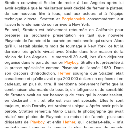
Stratten convainquit Snider de rester à Los Angeles après lui
avoir expliqué que le réalisateur avait décidé de fermer le plateau
de son nouveau film à tous, sauf aux acteurs et à l'équipe
technique directe. Stratten et
Bogdanovich
consommèrent leur
liaison le lendemain de son arrivée à New York.
En avril, Stratten est brièvement retournée en Californie pour
préparer sa prochaine présentation en tant que nouvelle
Playmate de l'année et la tournée promotionnelle qui suivra. Alors
qu'il lui restait plusieurs mois de tournage à New York, ce fut la
dernière fois qu'elle vivrait avec Snider dans leur maison de la
région de Los Angeles. Le mercredi 30 avril, lors d'un déjeuner
organisé dans le parc du manoir
Playboy
, Stratten fut présentée à
la presse spécialisée comme Playmate de l'année 1980. Dans
son discours d'introduction,
Hefner
souligna que Stratten était
canadienne et qu'elle avait reçu 200 000 dollars en espèces et en
cadeaux, en plus du titre. Il mentionna brièvement l'effet que la
combinaison charmante de beauté, d'intelligence et de sensibilité
de Stratten avait eu sur beaucoup de ceux qui la connaissaient,
en déclarant : « …et elle est vraiment spéciale. Elles le sont
toujours, mais Dorothy est vraiment unique.» Après avoir pris la
parole, Stratten remercia Mario Casilli, le photographe qui avait
réalisé ses photos de Playmate du mois et de l'année, plusieurs
dirigeants de
Playboy
, et enfin
Hefner
, qui, déclara-t-elle, « m'a
probablement rendue la femme la plus heureuse du monde