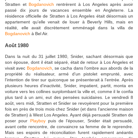
Stratten et
Bogdanovich
rentrèrent à Los Angeles après avoir
passé dix jours de vacances ensemble en Angleterre. La
résidence officielle de Stratten à Los Angeles était désormais un
appartement qu'elle venait de louer à Beverly Hills, mais en
réalité, elle avait discrètement emménagé dans la villa de
Bogdanovich
à Bel Air.
Août 1980
Dans la nuit du 31 juillet 1980, Snider, sachant désormais que
son épouse, dont il était séparé, était de retour à Los Angeles et
vivait avec
Bogdanovich
, se cacha dans l'ombre aux abords de la
propriété du réalisateur, armé d'un pistolet emprunté, avec
l'intention de tirer sur quiconque se présenterait à l'entrée. Après
plusieurs heures d'inactivité, Snider, impatient, partit, monta en
voiture vers les collines surplombant la ville et, comme il le confia
plus tard à un ami, eut des pensées suicidaires. Le vendredi 8
août, vers midi, Stratten et Snider se revoyèrent pour la première
fois en près de trois mois chez Snider (et dans l'ancienne maison
de Stratten) à West Los Angeles. Ayant déjà persuadé Stratten de
poser pour
Playboy
puis de l'épouser, Snider était persuadé,
avant cette rencontre, de convaincre sa femme de le reprendre.
Mais ses espoirs de réconciliation furent rapidement anéantis