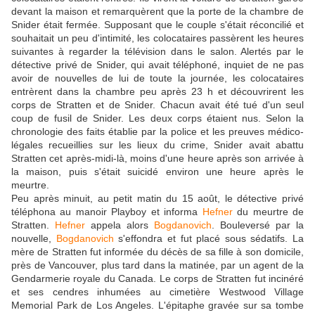
devant la maison et remarquèrent que la porte de la chambre de
Snider était fermée. Supposant que le couple s'était réconcilié et
souhaitait un peu d'intimité, les colocataires passèrent les heures
suivantes à regarder la télévision dans le salon. Alertés par le
détective privé de Snider, qui avait téléphoné, inquiet de ne pas
avoir de nouvelles de lui de toute la journée, les colocataires
entrèrent dans la chambre peu après 23 h et découvrirent les
corps de Stratten et de Snider. Chacun avait été tué d'un seul
coup de fusil de Snider. Les deux corps étaient nus. Selon la
chronologie des faits établie par la police et les preuves médico-
légales recueillies sur les lieux du crime, Snider avait abattu
Stratten cet après-midi-là, moins d'une heure après son arrivée à
la maison, puis s'était suicidé environ une heure après le
meurtre.
Peu après minuit, au petit matin du 15 août, le détective privé
téléphona au manoir Playboy et informa
Hefner
du meurtre de
Stratten.
Hefner
appela alors
Bogdanovich
. Bouleversé par la
nouvelle,
Bogdanovich
s'effondra et fut placé sous sédatifs. La
mère de Stratten fut informée du décès de sa fille à son domicile,
près de Vancouver, plus tard dans la matinée, par un agent de la
Gendarmerie royale du Canada. Le corps de Stratten fut incinéré
et ses cendres inhumées au cimetière Westwood Village
Memorial Park de Los Angeles. L'épitaphe gravée sur sa tombe