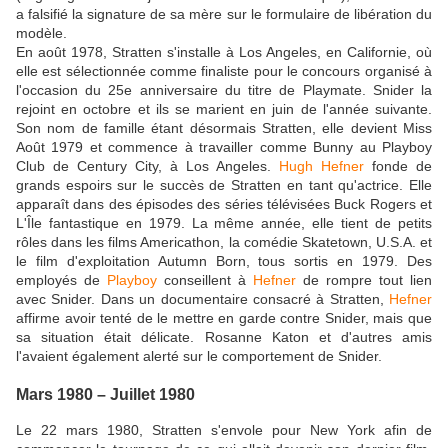
a falsifié la signature de sa mère sur le formulaire de libération du
modèle.
En août 1978, Stratten s'installe à Los Angeles, en Californie, où
elle est sélectionnée comme finaliste pour le concours organisé à
l'occasion du 25e anniversaire du titre de Playmate. Snider la
rejoint en octobre et ils se marient en juin de l'année suivante.
Son nom de famille étant désormais Stratten, elle devient Miss
Août 1979 et commence à travailler comme Bunny au Playboy
Club de Century City, à Los Angeles.
Hugh Hefner
fonde de
grands espoirs sur le succès de Stratten en tant qu'actrice. Elle
apparaît dans des épisodes des séries télévisées Buck Rogers et
L'Île fantastique en 1979. La même année, elle tient de petits
rôles dans les films Americathon, la comédie Skatetown, U.S.A. et
le film d'exploitation Autumn Born, tous sortis en 1979. Des
employés de
Playboy
conseillent à
Hefner
de rompre tout lien
avec Snider. Dans un documentaire consacré à Stratten,
Hefner
affirme avoir tenté de le mettre en garde contre Snider, mais que
sa situation était délicate. Rosanne Katon et d'autres amis
l'avaient également alerté sur le comportement de Snider.
Mars 1980 – Juillet 1980
Le 22 mars 1980, Stratten s'envole pour New York afin de