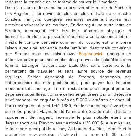
repoussé la tentative de sa femme de sauver leur mariage.
Dans les jours et les semaines qui suivirent le retour de Snider à
Los Angeles, il lui devint de plus en plus difficile de contacter
Stratten. Fin juin, quelques semaines seulement après leur
premier anniversaire de mariage, Snider reçut une autre lettre de
Stratten, annonçant cette fois leur séparation physique et
financière. Snider eut plusieurs réactions à cette seconde lettre :
il vida le compte bancaire commun du couple, eut une brève
liaison avec une ancienne petite amie et, désormais convaincu
que Stratten avait une liaison avec
Bogdanovich
, engagea un
détective privé pour rassembler des preuves de l’infidélité de sa
femme. Étranger résidant aux États-Unis sans carte verte lui
permettant de travailler et sans autre source de revenus
réguliers, Snider dépendait de Stratten, désormais par
l’intermédiaire de son gestionnaire, pour payer les factures
mensuelles du ménage. Il ne lui restait que peu d’argent pour les
dépenses superflues, comme celles engendrées par un détective
privé menant une enquête à près de 5 000 kilomètres de chez lui.
Par conséquent, durant l'été 1980, Snider commença à vendre à
perte les prix de Playmate de l'année de Stratten afin d'obtenir
rapidement de l'argent, l'exemple le plus notable étant une
Jaguar sport que Playboy avait estimée à 26 000 $. À la mi-juillet,
le tournage principal de « They All Laughed » était terminé et la
production new-yorkaise s'achevait. Le mercredi 30 juillet,