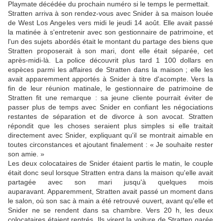
Playmate décédée du prochain numéro si le temps le permettait.
Stratten arriva à son rendez-vous avec Snider à sa maison louée
de West Los Angeles vers midi le jeudi 14 août. Elle avait passé
la matinée à s'entretenir avec son gestionnaire de patrimoine, et
l'un des sujets abordés était le montant du partage des biens que
Stratten proposerait à son mari, dont elle était séparée, cet
après-midi-là. La police découvrit plus tard 1 100 dollars en
espèces parmi les affaires de Stratten dans la maison ; elle les
avait apparemment apportés à Snider à titre d'acompte. Vers la
fin de leur réunion matinale, le gestionnaire de patrimoine de
Stratten fit une remarque : sa jeune cliente pourrait éviter de
passer plus de temps avec Snider en confiant les négociations
restantes de séparation et de divorce à son avocat. Stratten
répondit que les choses seraient plus simples si elle traitait
directement avec Snider, expliquant qu'il se montrait aimable en
toutes circonstances et ajoutant finalement : « Je souhaite rester
son amie. »
Les deux colocataires de Snider étaient partis le matin, le couple
était donc seul lorsque Stratten entra dans la maison qu'elle avait
partagée avec son mari jusqu'à quelques mois
auparavant. Apparemment, Stratten avait passé un moment dans
le salon, où son sac à main a été retrouvé ouvert, avant qu'elle et
Snider ne se rendent dans sa chambre. Vers 20 h, les deux
colocataires étaient rentrés. Ils virent la voiture de Stratten garée