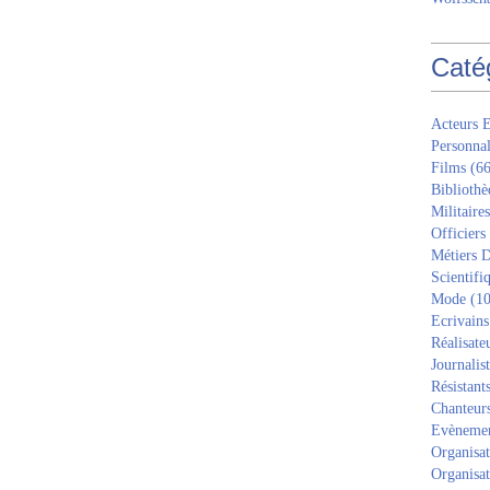
Caté
Acteurs E
Personnal
Films
(66
Bibliothè
Militaires
Officiers
Métiers D
Scientifi
Mode
(10
Ecrivains
Réalisate
Journalis
Résistant
Chanteur
Evèneme
Organisat
Organisat