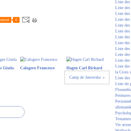
Liste de
Liste de
Liste de
Liste de
epost
0
Liste de
Liste de
Liste de
Liste de
Liste de
Liste de
Liste de
Liste des
s Gisela
Calogero Francesco
Hagen Carl Richard
la Croix 
Camp de Janowska
Liste des
Liste du 
Flossenb
Peintures
Personnel
allemand
Psycholog
Testament
Vie sexue
Wolfssch