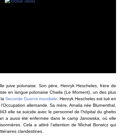
le juive polonaise. Son père, Henryk Hescheles, frère de
oniste en langue polonaise Chwila (Le Moment), un des plus
 la
Seconde Guerre mondiale
. Henryk Hescheles est tué en
de l’Occupation allemande. Sa mère, Amalia née Blumenthal,
3 elle se suicide avec le personnel de l’hôpital du ghetto
an a aussi été enfermée dans le camp Janowska, où elle
isonnières. Cela a attiré l’attention de Michał Borwicz qui
ttéraires clandestines.