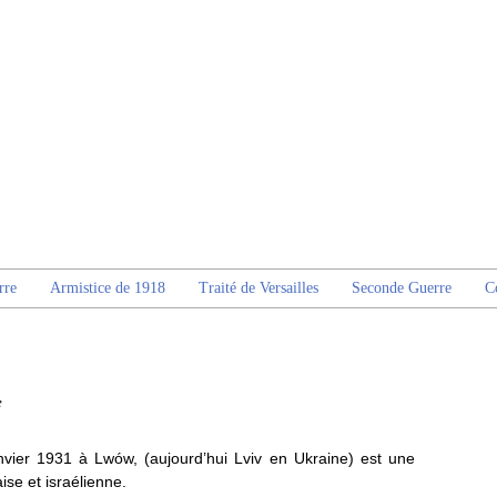
rre
Armistice de 1918
Traité de Versailles
Seconde Guerre
C
e
vier 1931 à Lwów, (aujourd’hui Lviv en Ukraine) est une
ise et israélienne.