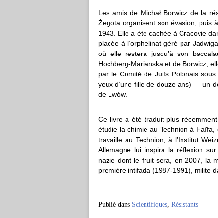
Les amis de Michał Borwicz de la rési
Żegota organisent son évasion, puis 
1943. Elle a été cachée à Cracovie dan
placée à l’orphelinat géré par Jadwiga
où elle restera jusqu’à son baccal
Hochberg-Marianska et de Borwicz, el
par le Comité de Juifs Polonais sous 
yeux d’une fille de douze ans) — un d
de Lwów.
Ce livre a été traduit plus récemment
étudie la chimie au Technion à Haïfa, 
travaille au Technion, à l’Institut We
Allemagne lui inspira la réflexion sur
nazie dont le fruit sera, en 2007, la 
première intifada (1987-1991), milite
Publié dans
Scientifiques
,
Résistants