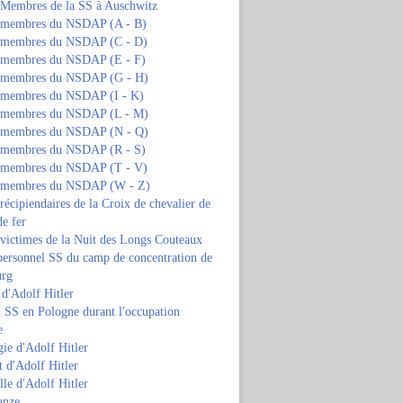
s Membres de la SS à Auschwitz
s membres du NSDAP (A - B)
s membres du NSDAP (C - D)
s membres du NSDAP (E - F)
s membres du NSDAP (G - H)
s membres du NSDAP (I - K)
s membres du NSDAP (L - M)
s membres du NSDAP (N - Q)
s membres du NSDAP (R - S)
s membres du NSDAP (T - V)
s membres du NSDAP (W - Z)
 récipiendaires de la Croix de chevalier de
de fer
 victimes de la Nuit des Longs Couteaux
personnel SS du camp de concentration de
urg
 d'Adolf Hitler
 SS en Pologne durant l'occupation
e
ie d'Adolf Hitler
 d'Adolf Hitler
lle d'Adolf Hitler
anze