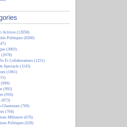
gories
t Actrices
(12058)
ités Politiques
(8260)
47)
que
(3003)
(2678)
 Ss Et Collaborateurs
(1251)
u Spectacle
(1143)
ques
(1061)
15)
(999)
ur
(992)
tes
(916)
s
(873)
s-Chanteuses
(769)
nts
(704)
ions Militaires
(676)
ions Politiques
(628)