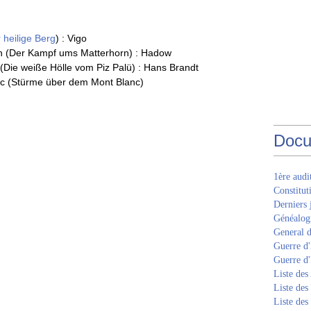
 heilige Berg
) : Vigo
n (Der Kampf ums Matterhorn) : Hadow
 (Die weiße Hölle vom Piz Palü) : Hans Brandt
nc (Stürme über dem Mont Blanc)
Docu
1ère aud
Constitut
Derniers 
Généalogi
General d
Guerre d'
Guerre d
Liste des
Liste des
Liste des