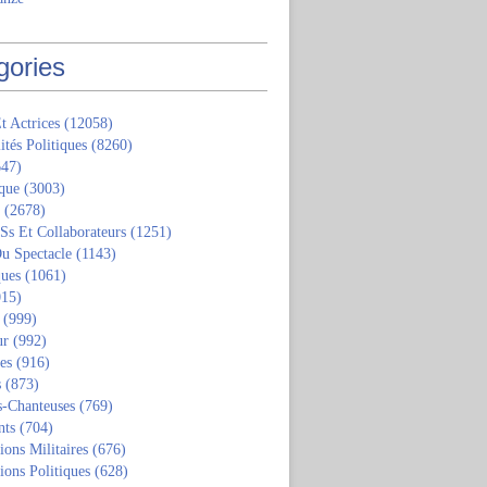
gories
t Actrices
(12058)
ités Politiques
(8260)
47)
que
(3003)
(2678)
 Ss Et Collaborateurs
(1251)
u Spectacle
(1143)
ques
(1061)
15)
(999)
ur
(992)
tes
(916)
s
(873)
s-Chanteuses
(769)
nts
(704)
ions Militaires
(676)
ions Politiques
(628)