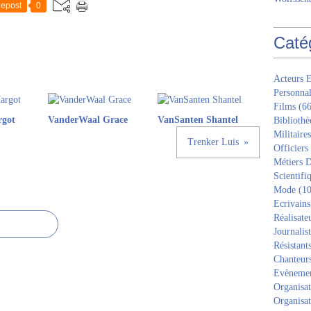
epost
0
Caté
Acteurs E
Personnal
Films
(66
rgot
VanderWaal Grace
VanSanten Shantel
Bibliothè
Militaires
Trenker Luis
Officiers
Métiers D
Scientifi
Mode
(10
Ecrivains
Réalisate
Journalis
Résistant
Chanteur
Evèneme
Organisat
Organisat