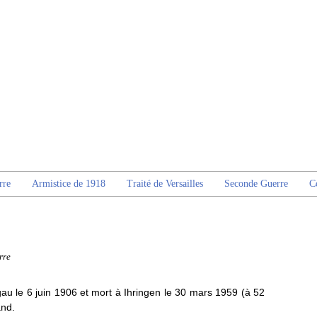
rre
Armistice de 1918
Traité de Versailles
Seconde Guerre
C
rre
au le 6 juin 1906 et mort à Ihringen le 30 mars 1959 (à 52
and.