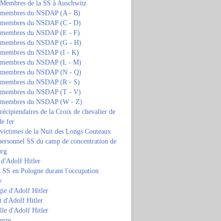
s Membres de la SS à Auschwitz
s membres du NSDAP (A - B)
s membres du NSDAP (C - D)
s membres du NSDAP (E - F)
s membres du NSDAP (G - H)
s membres du NSDAP (I - K)
s membres du NSDAP (L - M)
s membres du NSDAP (N - Q)
s membres du NSDAP (R - S)
s membres du NSDAP (T - V)
s membres du NSDAP (W - Z)
 récipiendaires de la Croix de chevalier de
de fer
 victimes de la Nuit des Longs Couteaux
personnel SS du camp de concentration de
urg
 d'Adolf Hitler
 SS en Pologne durant l'occupation
e
ie d'Adolf Hitler
 d'Adolf Hitler
lle d'Adolf Hitler
anze