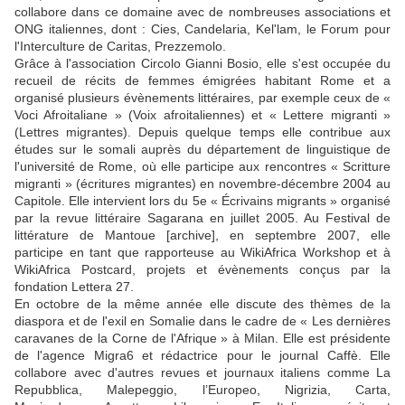
collabore dans ce domaine avec de nombreuses associations et
ONG italiennes, dont : Cies, Candelaria, Kel'lam, le Forum pour
l'Interculture de Caritas, Prezzemolo.
Grâce à l'association Circolo Gianni Bosio, elle s'est occupée du
recueil de récits de femmes émigrées habitant Rome et a
organisé plusieurs évènements littéraires, par exemple ceux de «
Voci Afroitaliane » (Voix afroitaliennes) et « Lettere migranti »
(Lettres migrantes). Depuis quelque temps elle contribue aux
études sur le somali auprès du département de linguistique de
l'université de Rome, où elle participe aux rencontres « Scritture
migranti » (écritures migrantes) en novembre-décembre 2004 au
Capitole. Elle intervient lors du 5e « Écrivains migrants » organisé
par la revue littéraire Sagarana en juillet 2005. Au Festival de
littérature de Mantoue [archive], en septembre 2007, elle
participe en tant que rapporteuse au WikiAfrica Workshop et à
WikiAfrica Postcard, projets et évènements conçus par la
fondation Lettera 27.
En octobre de la même année elle discute des thèmes de la
diaspora et de l'exil en Somalie dans le cadre de « Les dernières
caravanes de la Corne de l'Afrique » à Milan. Elle est présidente
de l'agence Migra6 et rédactrice pour le journal Caffè. Elle
collabore avec d'autres revues et journaux italiens comme La
Repubblica, Malepeggio, l’Europeo, Nigrizia, Carta,