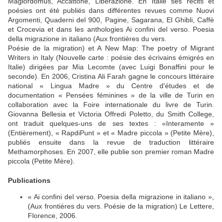
Magiordomus, Accattone, Liberazione. En Italie ses récits et
poésies ont été publiés dans différentes revues comme Nuovi
Argomenti, Quaderni del 900, Pagine, Sagarana, El Ghibli, Caffè
et Crocevia et dans les anthologies Ai confini del verso. Poesia
della migrazione in italiano (Aux frontières du vers.
Poésie de la migration) et A New Map: The poetry of Migrant
Writers in Italy (Nouvelle carte : poésie des écrivains émigrés en
Italie) dirigées par Mia Lecomte (avec Luigi Bonaffini pour le
seconde). En 2006, Cristina Ali Farah gagne le concours littéraire
national « Lingua Madre » du Centre d'études et de
documentation « Pensées féminines » de la ville de Turin en
collaboration avec la Foire internationale du livre de Turin.
Giovanna Bellesia et Victoria Offredi Poletto, du Smith College,
ont traduit quelques-uns de ses textes : «Interamente »
(Entièrement), « RapdiPunt » et « Madre piccola » (Petite Mère),
publiés ensuite dans la revue de traduction littéraire
Methamorphoses. En 2007, elle publie son premier roman Madre
piccola (Petite Mère).
Publications
« Ai confini del verso. Poesia della migrazione in italiano »,
(Aux frontières du vers. Poésie de la migration) Le Lettere,
Florence, 2006.