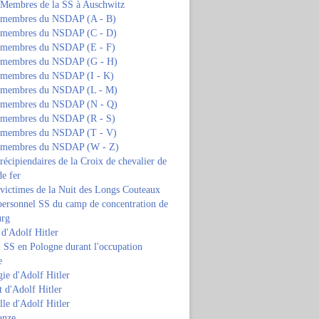
s Membres de la SS à Auschwitz
s membres du NSDAP (A - B)
s membres du NSDAP (C - D)
s membres du NSDAP (E - F)
s membres du NSDAP (G - H)
s membres du NSDAP (I - K)
s membres du NSDAP (L - M)
s membres du NSDAP (N - Q)
s membres du NSDAP (R - S)
s membres du NSDAP (T - V)
s membres du NSDAP (W - Z)
 récipiendaires de la Croix de chevalier de
de fer
 victimes de la Nuit des Longs Couteaux
personnel SS du camp de concentration de
urg
 d'Adolf Hitler
 SS en Pologne durant l'occupation
e
ie d'Adolf Hitler
 d'Adolf Hitler
lle d'Adolf Hitler
anze