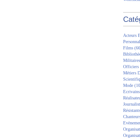
Caté
Acteurs E
Personnal
Films
(66
Bibliothè
Militaires
Officiers
Métiers D
Scientifi
Mode
(10
Ecrivains
Réalisate
Journalis
Résistant
Chanteur
Evèneme
Organisat
Organisat