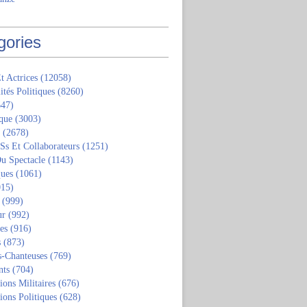
gories
t Actrices
(12058)
ités Politiques
(8260)
47)
que
(3003)
(2678)
 Ss Et Collaborateurs
(1251)
u Spectacle
(1143)
ques
(1061)
15)
(999)
ur
(992)
tes
(916)
s
(873)
s-Chanteuses
(769)
nts
(704)
ions Militaires
(676)
ions Politiques
(628)