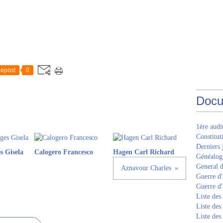
epost
0
Docu
1ère aud
Constitut
Derniers 
s Gisela
Calogero Francesco
Hagen Carl Richard
Généalogi
General d
Aznavour Charles
Guerre d'
Guerre d
Liste des
Liste des
Liste des