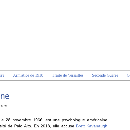
rre
Armistice de 1918
Traité de Versailles
Seconde Guerre
C
ine
erre
e le 28 novembre 1966, est une psychologue américaine,
rsité de Palo Alto. En 2018, elle accuse
Brett Kavanaugh
,