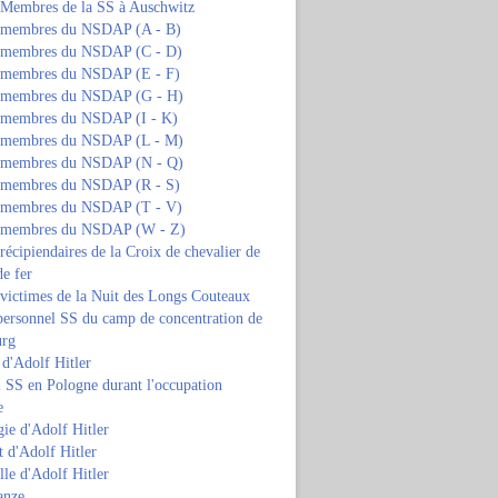
s Membres de la SS à Auschwitz
s membres du NSDAP (A - B)
s membres du NSDAP (C - D)
s membres du NSDAP (E - F)
s membres du NSDAP (G - H)
s membres du NSDAP (I - K)
s membres du NSDAP (L - M)
s membres du NSDAP (N - Q)
s membres du NSDAP (R - S)
s membres du NSDAP (T - V)
s membres du NSDAP (W - Z)
 récipiendaires de la Croix de chevalier de
de fer
 victimes de la Nuit des Longs Couteaux
personnel SS du camp de concentration de
urg
 d'Adolf Hitler
 SS en Pologne durant l'occupation
e
ie d'Adolf Hitler
 d'Adolf Hitler
lle d'Adolf Hitler
anze