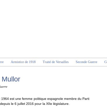
rre
Armistice de 1918
Traité de Versailles
Seconde Guerre
C
 Mullor
Guerre
ai 1964 est une femme politique espagnole membre du Parti
depuis le 6 juillet 2016 pour la XIIe législature.