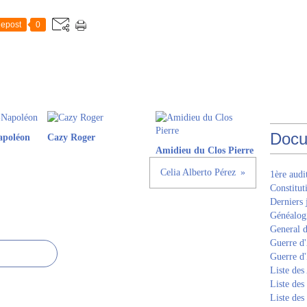
epost
0
Docu
apoléon
Cazy Roger
Amidieu du Clos Pierre
Celia Alberto Pérez
1ère aud
Constitut
Derniers 
Généalogi
General d
Guerre d'
Guerre d
Liste des
Liste des
Liste des