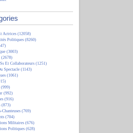
gories
t Actrices
(12058)
ités Politiques
(8260)
47)
que
(3003)
(2678)
 Ss Et Collaborateurs
(1251)
u Spectacle
(1143)
ques
(1061)
15)
(999)
ur
(992)
tes
(916)
s
(873)
s-Chanteuses
(769)
nts
(704)
ions Militaires
(676)
ions Politiques
(628)