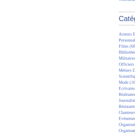
Caté
Acteurs E
Personnal
Films
(66
Bibliothè
Militaires
Officiers
Métiers D
Scientifi
Mode
(10
Ecrivains
Réalisate
Journalis
Résistant
Chanteur
Evèneme
Organisat
Organisat