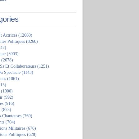
gories
t Actrices
(12060)
ités Politiques
(8260)
47)
que
(3003)
(2678)
 Ss Et Collaborateurs
(1251)
u Spectacle
(1143)
ques
(1061)
15)
(1000)
ur
(992)
tes
(916)
s
(873)
s-Chanteuses
(769)
nts
(704)
ions Militaires
(676)
ions Politiques
(628)