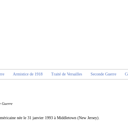
rre
Armistice de 1918
Traité de Versailles
Seconde Guerre
C
e Guerre
 américaine née le 31 janvier 1993 à Middletown (New Jersey).