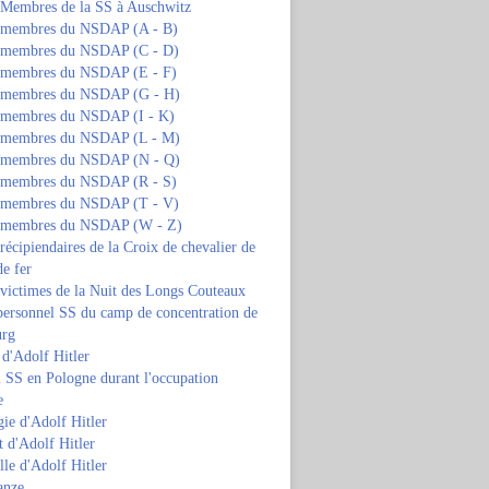
s Membres de la SS à Auschwitz
s membres du NSDAP (A - B)
s membres du NSDAP (C - D)
s membres du NSDAP (E - F)
s membres du NSDAP (G - H)
s membres du NSDAP (I - K)
s membres du NSDAP (L - M)
s membres du NSDAP (N - Q)
s membres du NSDAP (R - S)
s membres du NSDAP (T - V)
s membres du NSDAP (W - Z)
 récipiendaires de la Croix de chevalier de
de fer
 victimes de la Nuit des Longs Couteaux
personnel SS du camp de concentration de
urg
 d'Adolf Hitler
 SS en Pologne durant l'occupation
e
ie d'Adolf Hitler
 d'Adolf Hitler
lle d'Adolf Hitler
anze