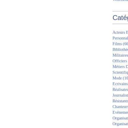
Caté
Acteurs E
Personnal
Films
(66
Bibliothè
Militaires
Officiers
Métiers D
Scientifi
Mode
(10
Ecrivains
Réalisate
Journalis
Résistant
Chanteur
Evèneme
Organisat
Organisat