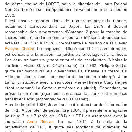
deuxième chaîne de l'ORTF, sous la direction de Louis Roland
Neil. Sa liberté et son indépendance lui valent une mise à pied en
1968.
Il est ensuite reporter dans de nombreux pays du monde,
notamment correspondant au Japon. En 1979, il devient
responsable des programmes d'Antenne 2 pour la tranche de
l'après-midi, répondant même un jour aux téléspectateurs sur ses
activités. De 1982 à 1988, il co-présente La Maison de TF1 avec
Évelyne Dhéliat
. Le magazine, diffusé sur TF1 le samedi matin,
est consacré à la maison, au jardin, au bricolage et à la mode.
Les deux animateurs y sont entourés de spécialistes (Nicolas le
Jardinier, Michel Galy et Cécile Ibane). En 1982, Philippe Gildas
quitte l'animation du jeu d'aventures La Chasse au trésor sur
Antenne 2 en raison d'un emploi du temps trop chargé. Jean
Lanzi lui succède avec à ses côtés Marie-Thérèse Cuny (le jeu
étant renommé La Carte aux trésors au pluriel). Cependant, sa
présentation étant jugée peu convaincante, Lanzi est remplacé
par Didier Lecat (accompagné d'Elsa Manet).
À partir de juillet 1983, Jean Lanzi est le directeur de l'information
de TF1. À compter de septembre 1984, il présente le magazine
politique 7 sur 7 (créé en 1981) sur TF1 en alternance avec la
journaliste
Anne Sinclair
. En mai 1987, à la suite de la
privatisation de TF1, il quitte ses fonctions de directeur de