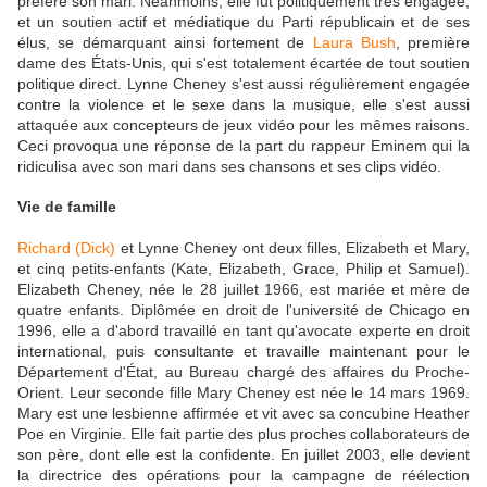
préféré son mari. Néanmoins, elle fut politiquement très engagée,
et un soutien actif et médiatique du Parti républicain et de ses
élus, se démarquant ainsi fortement de
Laura Bush
, première
dame des États-Unis, qui s'est totalement écartée de tout soutien
politique direct. Lynne Cheney s'est aussi régulièrement engagée
contre la violence et le sexe dans la musique, elle s'est aussi
attaquée aux concepteurs de jeux vidéo pour les mêmes raisons.
Ceci provoqua une réponse de la part du rappeur Eminem qui la
ridiculisa avec son mari dans ses chansons et ses clips vidéo.
Vie de famille
Richard (Dick)
et Lynne Cheney ont deux filles, Elizabeth et Mary,
et cinq petits-enfants (Kate, Elizabeth, Grace, Philip et Samuel).
Elizabeth Cheney, née le 28 juillet 1966, est mariée et mère de
quatre enfants. Diplômée en droit de l'université de Chicago en
1996, elle a d'abord travaillé en tant qu'avocate experte en droit
international, puis consultante et travaille maintenant pour le
Département d'État, au Bureau chargé des affaires du Proche-
Orient. Leur seconde fille Mary Cheney est née le 14 mars 1969.
Mary est une lesbienne affirmée et vit avec sa concubine Heather
Poe en Virginie. Elle fait partie des plus proches collaborateurs de
son père, dont elle est la confidente. En juillet 2003, elle devient
la directrice des opérations pour la campagne de réélection