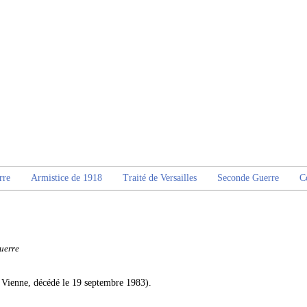
rre
Armistice de 1918
Traité de Versailles
Seconde Guerre
C
uerre
 Vienne, décédé le 19 septembre 1983).