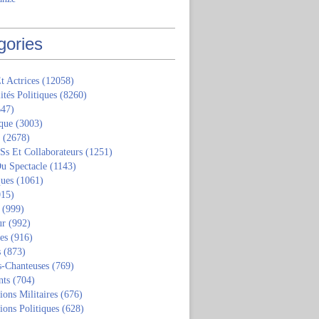
gories
t Actrices
(12058)
ités Politiques
(8260)
47)
que
(3003)
(2678)
 Ss Et Collaborateurs
(1251)
u Spectacle
(1143)
ques
(1061)
15)
(999)
ur
(992)
tes
(916)
s
(873)
s-Chanteuses
(769)
nts
(704)
ions Militaires
(676)
ions Politiques
(628)