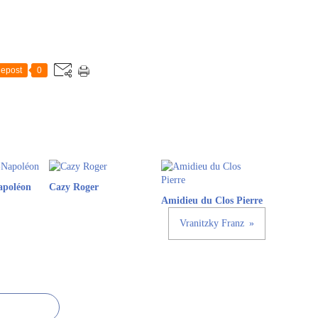
epost
0
apoléon
Cazy Roger
Amidieu du Clos Pierre
Vranitzky Franz