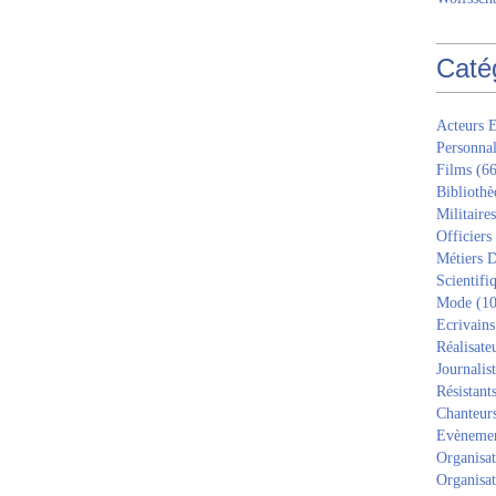
Caté
Acteurs E
Personnal
Films
(66
Bibliothè
Militaires
Officiers
Métiers D
Scientifi
Mode
(10
Ecrivains
Réalisate
Journalis
Résistant
Chanteur
Evèneme
Organisat
Organisat