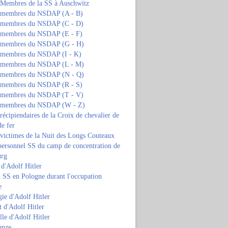
s Membres de la SS à Auschwitz
s membres du NSDAP (A - B)
s membres du NSDAP (C - D)
s membres du NSDAP (E - F)
s membres du NSDAP (G - H)
s membres du NSDAP (I - K)
s membres du NSDAP (L - M)
s membres du NSDAP (N - Q)
s membres du NSDAP (R - S)
s membres du NSDAP (T - V)
s membres du NSDAP (W - Z)
 récipiendaires de la Croix de chevalier de
de fer
 victimes de la Nuit des Longs Couteaux
personnel SS du camp de concentration de
urg
 d'Adolf Hitler
 SS en Pologne durant l'occupation
e
ie d'Adolf Hitler
 d'Adolf Hitler
lle d'Adolf Hitler
anze