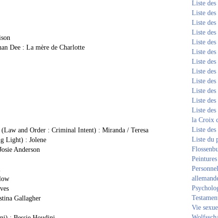
Liste de
Liste de
Liste de
Liste de
ison
Liste de
an Dee : La mère de Charlotte
Liste de
Liste de
Liste de
Liste de
Liste de
Liste de
Liste des
la Croix 
Liste des
 (Law and Order : Criminal Intent) : Miranda / Teresa
Liste du 
g Light) : Jolene
Flossenb
Josie Anderson
Peintures
Personnel
l
allemand
tlow
Psycholog
ves
Testament
stina Gallagher
Vie sexue
Wolfssch
ini) : Bessie Houdini