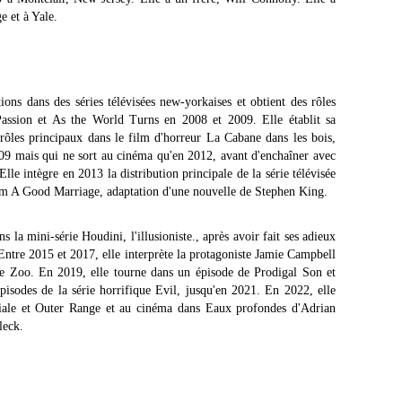
e et à Yale.
ions dans des séries télévisées new-yorkaises et obtient des rôles
Passion et As the World Turns en 2008 et 2009. Elle établit sa
s rôles principaux dans le film d'horreur La Cabane dans les bois,
09 mais qui ne sort au cinéma qu'en 2012, avant d'enchaîner avec
le intègre en 2013 la distribution principale de la série télévisée
ilm A Good Marriage, adaptation d'une nouvelle de Stephen King.
la mini-série Houdini, l'illusioniste., après avoir fait ses adieux
Entre 2015 et 2017, elle interprète la protagoniste Jamie Campbell
ique Zoo. En 2019, elle tourne dans un épisode de Prodigal Son et
pisodes de la série horrifique Evil, jusqu'en 2021. En 2022, elle
ciale et Outer Range et au cinéma dans Eaux profondes d'Adrian
leck.