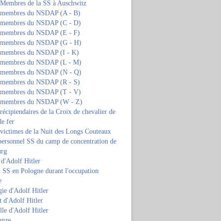
s Membres de la SS à Auschwitz
s membres du NSDAP (A - B)
s membres du NSDAP (C - D)
s membres du NSDAP (E - F)
s membres du NSDAP (G - H)
s membres du NSDAP (I - K)
s membres du NSDAP (L - M)
s membres du NSDAP (N - Q)
s membres du NSDAP (R - S)
s membres du NSDAP (T - V)
s membres du NSDAP (W - Z)
 récipiendaires de la Croix de chevalier de
de fer
 victimes de la Nuit des Longs Couteaux
personnel SS du camp de concentration de
urg
 d'Adolf Hitler
 SS en Pologne durant l'occupation
e
ie d'Adolf Hitler
 d'Adolf Hitler
lle d'Adolf Hitler
anze