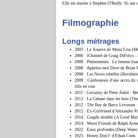
Elle est mariée à Stephen O'Reilly. Ils ont 
Filmographie
Longs métrages
2003 : Le Sourire de Mona Lisa (Mon
2006 : iChannel de Craig DiFolco : 
2008 : Phénomènes : La femme lisan
2008 : Appelez-moi Dave de Brian 
2008 : Les Noces rebelles (Revolu
2009 : Confessions d'une accro du 
fille en rose
2011 : Certainty de Peter Askin : Be
2012 : La Cabane dans les bois (Th
2012 : The Bay de Barry Levinson :
2012 : Ex-Girlfriend d'Alexander P
2014 : Couple modèle (A Good Marri
2014 : Worst Friends de Ralph Aren
2022 : Eaux profondes (Deep Water)
2025 : Honey Don't! d'Ethan Coen