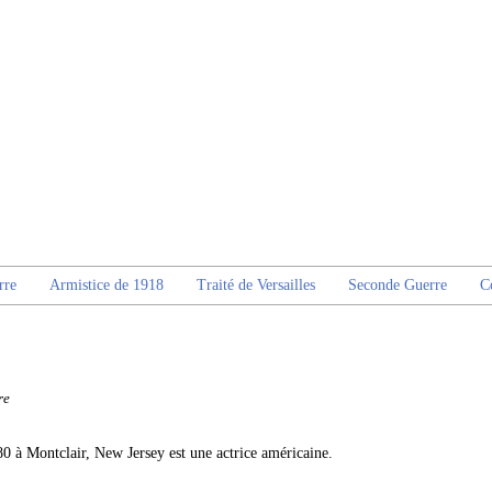
rre
Armistice de 1918
Traité de Versailles
Seconde Guerre
C
re
80 à Montclair, New Jersey est une actrice américaine.