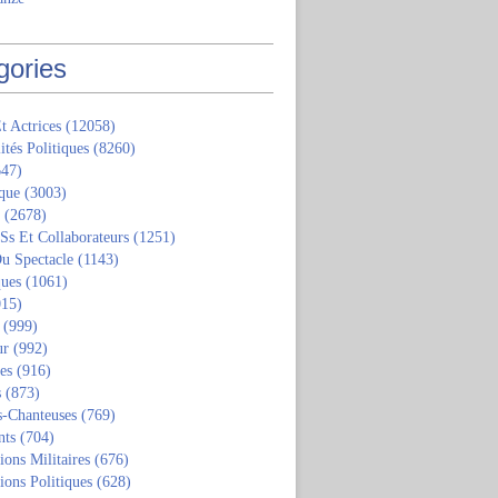
gories
t Actrices
(12058)
ités Politiques
(8260)
47)
que
(3003)
(2678)
 Ss Et Collaborateurs
(1251)
u Spectacle
(1143)
ques
(1061)
15)
(999)
ur
(992)
tes
(916)
s
(873)
s-Chanteuses
(769)
nts
(704)
ions Militaires
(676)
ions Politiques
(628)