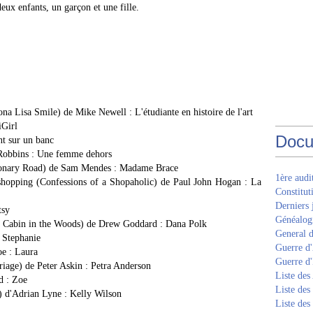
deux enfants, un garçon et une fille.
a Lisa Smile) de Mike Newell : L'étudiante en histoire de l'art
iGirl
Docu
t sur un banc
Robbins : Une femme dehors
tionary Road) de Sam Mendes : Madame Brace
1ère aud
shopping (Confessions of a Shopaholic) de Paul John Hogan : La
Constitut
Derniers 
tsy
Généalogi
e Cabin in the Woods) de Drew Goddard : Dana Polk
General d
 Stephanie
Guerre d'
oe : Laura
Guerre d
age) de Peter Askin : Petra Anderson
Liste des
d : Zoe
Liste des
 d'Adrian Lyne : Kelly Wilson
Liste des