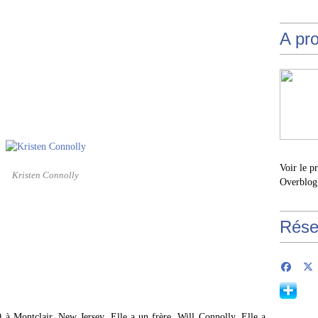
A pr
Voir le p
Kristen Connolly
Overblog
Rése
0 à Montclair, New Jersey. Elle a un frère, Will Connolly. Elle a