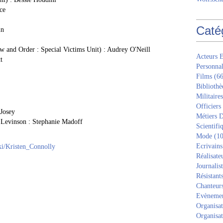
ce
Caté
in
w and Order : Special Victims Unit) : Audrey O'Neill
Acteurs E
t
Personnal
Films
(66
Bibliothè
Militaires
Officiers
 Josey
Métiers D
 Levinson : Stephanie Madoff
Scientifi
Mode
(10
Ecrivains
iki/Kristen_Connolly
Réalisate
Journalis
Résistant
Chanteur
Evèneme
Organisat
Organisat