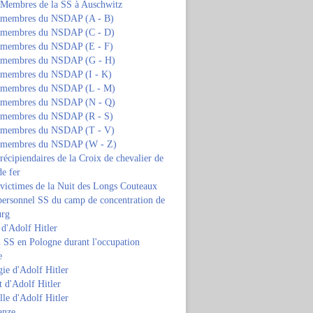
s Membres de la SS à Auschwitz
s membres du NSDAP (A - B)
s membres du NSDAP (C - D)
s membres du NSDAP (E - F)
s membres du NSDAP (G - H)
s membres du NSDAP (I - K)
s membres du NSDAP (L - M)
s membres du NSDAP (N - Q)
s membres du NSDAP (R - S)
s membres du NSDAP (T - V)
s membres du NSDAP (W - Z)
 récipiendaires de la Croix de chevalier de
de fer
 victimes de la Nuit des Longs Couteaux
personnel SS du camp de concentration de
urg
 d'Adolf Hitler
 SS en Pologne durant l'occupation
e
ie d'Adolf Hitler
 d'Adolf Hitler
lle d'Adolf Hitler
anze