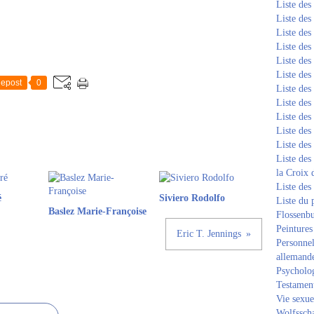
Liste de
Liste de
Liste de
Liste de
Liste de
Liste de
epost
0
Liste de
Liste de
Liste de
Liste de
Liste de
Liste des
la Croix 
Liste des
é
Siviero Rodolfo
Liste du 
Baslez Marie-Françoise
Flossenb
Peintures
Eric T. Jennings
Personnel
allemand
Psycholog
Testament
Vie sexue
Wolfssch