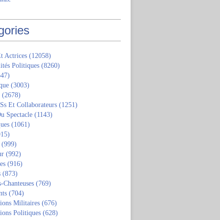
gories
t Actrices
(12058)
ités Politiques
(8260)
47)
que
(3003)
(2678)
 Ss Et Collaborateurs
(1251)
u Spectacle
(1143)
ques
(1061)
15)
(999)
ur
(992)
tes
(916)
s
(873)
s-Chanteuses
(769)
nts
(704)
ions Militaires
(676)
ions Politiques
(628)