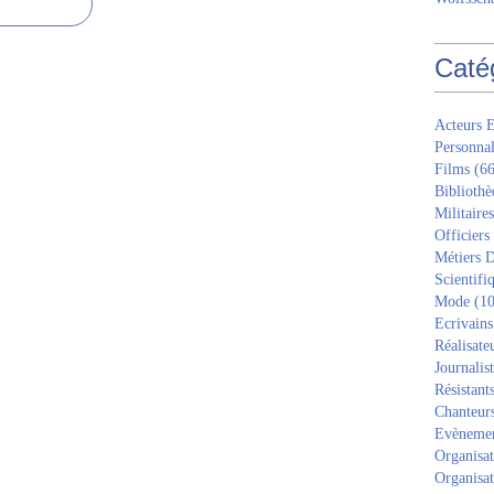
Caté
Acteurs E
Personnal
Films
(66
Bibliothè
Militaires
Officiers
Métiers D
Scientifi
Mode
(10
Ecrivains
Réalisate
Journalis
Résistant
Chanteur
Evèneme
Organisat
Organisat