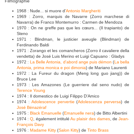
Filmographie
1968 : Nude... si muore d'
Antonio Margheriti
1969 : Zorro, marquis de Navarre (Zorro marchese di
Navarra) de Franco Montemurro : Carmen de Mendoza
1970 : On ne greffe pas que les cœurs... (Il trapianto) de
Steno
1971 : Blindman, le justicier aveugle (Blindman) de
Ferdinando Baldi
1971 : Zorango et les comancheros (Zorro il cavaliere della
vendetta) de José Luis Merino et Luigi Capuano : Gladys
1972 :
La Belle Antonia, d'abord ange puis démon
(
La bella
Antonia, prima monica e poi dimonia
) de Mariano Laurenti
1972 : La Fureur du dragon (Meng long guo jiang)) de
Bruce Lee
1973 : Les Amazones (Le guerriere dal seno nudo) de
Terence Young
1974 : Il domestico de Luigi Filippo D'Amico
1974 :
Adolescence pervertie
(
Adolescenza perversa
) de
José Bénazéraf
1975 :
Black Emanuelle
(
Emanuelle nera
) de Bitto Albertini
1974 :
Q
, également intitulé
Au plaisir des dames
, de
Jean-
François Davy
1976 :
Madame Kitty
(
Salon Kitty
) de
Tinto Brass