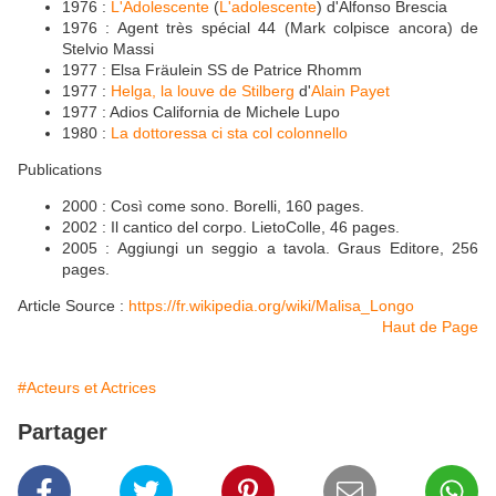
1976 :
L'Adolescente
(
L'adolescente
) d'Alfonso Brescia
1976 : Agent très spécial 44 (Mark colpisce ancora) de
Stelvio Massi
1977 : Elsa Fräulein SS de Patrice Rhomm
1977 :
Helga, la louve de Stilberg
d'
Alain Payet
1977 : Adios California de Michele Lupo
1980 :
La dottoressa ci sta col colonnello
Publications
2000 : Così come sono. Borelli, 160 pages.
2002 : Il cantico del corpo. LietoColle, 46 pages.
2005 : Aggiungi un seggio a tavola. Graus Editore, 256
pages.
Article Source :
https://fr.wikipedia.org/wiki/Malisa_Longo
Haut de Page
#Acteurs et Actrices
Partager