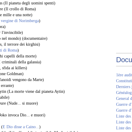
 (Il pianeta degli uomini spenti)
re (Il crollo di Roma)
e mille e una notte)
 vergine di Norimberga
)
bra)
l'invincibile)
lo nel mondo) (documentaire)
 il terrore dei kirghisi)
nti di Roma
)
hi capelli della morte)
Docu
 criminali della galassia)
sfida ai killers)
ione Goldman)
1ère aud
afanoidi vengono da Marte)
Constitut
 errante)
Derniers 
ytin (La morte viene dal pianeta Aytin)
Généalogi
abile)
General d
eure (Nude... si muore)
Guerre d'
Guerre d
Joko invoca Dio... e muori)
Liste des
Liste des
(
E Dio disse a Caino...
)
Liste des