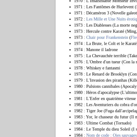
1970 : L'Insaisissable Monsieur Invis
1971 : Les Fantômes de Hurlevent (N
1971 : Décaméron 3 (Novelle galeot
1972 :
Les Mille et Une Nuits éroti
1973 : Les Diablesses (La morte negl
1973 : Hercule contre Karaté (Ming,
1973 :
Chair pour Frankenstein
(
Fle
1974 : La Brute, le Colt et le Karaté
1974 : Manone il ladrone
1975 : La Chevauchée terrible (Tak
1976 : L'Ombre d'un tueur (Con la r
1978 : Whiskey e fantasmi
1978 : Le Renard de Brooklyn (Con
1979 : L'Invasion des piranhas (Kill
1980 : Pulsions cannibales (Apocal
1980 : Héros d'apocalypse (L'ultimo
1981 : L'Enfer en quatrième vitesse
1982 : Les Aventuriers du cobra d'or 
1982 : Tiger Joe (Fuga dall'arcipela
1983 : Yor, le chasseur du futur (Il
1983 : Ultime Combat (Tornado)
1984 : Le Temple du dieu Soleil (I s
1984 :
Nom de code : Oies sauvages