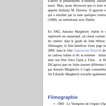
d'abord le pseudonyme d'Anthony Daisies 
nom). Mais, ayant découvert que ce nom ava
appeler Anthony M. Dawson. Il ignorait c
qui a entraîné par la suite quelques confu
(1968), un mélodrame avec Dalida.
En 1982, Antonio Margheriti réalise le
répertorié sur nanarland, est classé comme l
du cinéma' dans le guide de John Wilson 
Allemagne, le film bénéficie d'une page 
2009, dans le film
Inglourious Basterds
de 
un cadreur italien et dit se nommer : Anto
dans son film Once Upon a Time... in Ho
DiCaprio) part en Italie tourner différent
par Antonio Margheriti, il s'agit vraisemb
fils Edoardo Margheriti travaille également
Filmographie
1960 : Le Vainqueur de l'espace (S