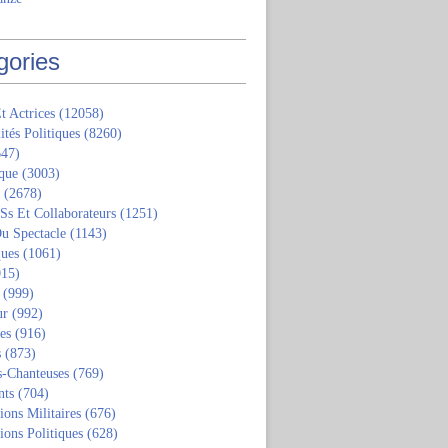
gories
t Actrices
(12058)
ités Politiques
(8260)
47)
que
(3003)
(2678)
 Ss Et Collaborateurs
(1251)
u Spectacle
(1143)
ques
(1061)
15)
(999)
ur
(992)
tes
(916)
s
(873)
s-Chanteuses
(769)
nts
(704)
ions Militaires
(676)
ions Politiques
(628)