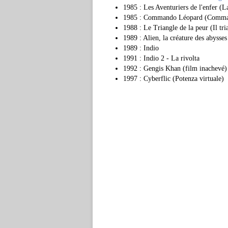
1985 : Les Aventuriers de l'enfer (
1985 : Commando Léopard (Comma
1988 : Le Triangle de la peur (Il tri
1989 : Alien, la créature des abysses
1989 : Indio
1991 : Indio 2 - La rivolta
1992 : Gengis Khan (film inachevé)
1997 : Cyberflic (Potenza virtuale)