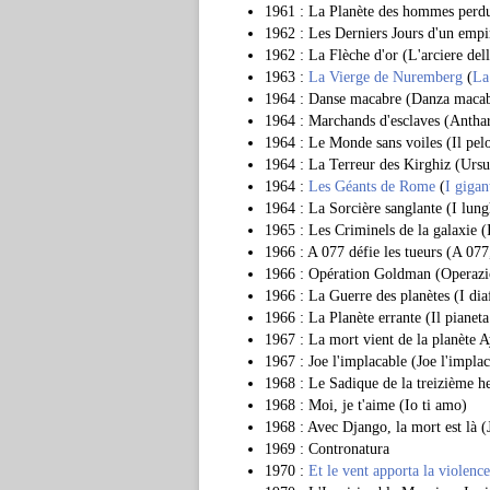
1961 : La Planète des hommes perdus
1962 : Les Derniers Jours d'un empi
1962 : La Flèche d'or (L'arciere dell
1963 :
La Vierge de Nuremberg
(
La
1964 : Danse macabre (Danza maca
1964 : Marchands d'esclaves (Anthar 
1964 : Le Monde sans voiles (Il pe
1964 : La Terreur des Kirghiz (Ursus,
1964 :
Les Géants de Rome
(
I giga
1964 : La Sorcière sanglante (I lung
1965 : Les Criminels de la galaxie (I
1966 : A 077 défie les tueurs (A 077, 
1966 : Opération Goldman (Operaz
1966 : La Guerre des planètes (I di
1966 : La Planète errante (Il pianeta
1967 : La mort vient de la planète A
1967 : Joe l'implacable (Joe l'implac
1968 : Le Sadique de la treizième h
1968 : Moi, je t'aime (Io ti amo)
1968 : Avec Django, la mort est là (
1969 : Contronatura
1970 :
Et le vent apporta la violence