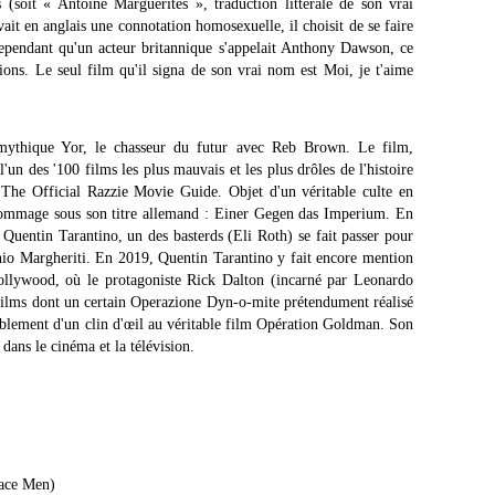
(soit « Antoine Marguerites », traduction littérale de son vrai
it en anglais une connotation homosexuelle, il choisit de se faire
ependant qu'un acteur britannique s'appelait Anthony Dawson, ce
sions. Le seul film qu'il signa de son vrai nom est Moi, je t'aime
 mythique Yor, le chasseur du futur avec Reb Brown. Le film,
'un des '100 films les plus mauvais et les plus drôles de l'histoire
The Official Razzie Movie Guide. Objet d'un véritable culte en
hommage sous son titre allemand : Einer Gegen das Imperium. En
Quentin Tarantino, un des basterds (Eli Roth) se fait passer pour
nio Margheriti. En 2019, Quentin Tarantino y fait encore mention
llywood, où le protagoniste Rick Dalton (incarné par Leonardo
s films dont un certain Operazione Dyn-o-mite prétendument réalisé
lablement d'un clin d'œil au véritable film Opération Goldman. Son
 dans le cinéma et la télévision.
pace Men)