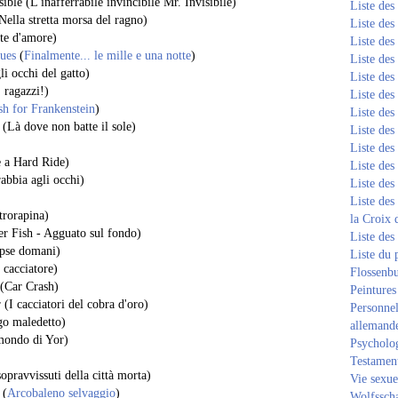
ible (L'inafferrabile invincibile Mr. Invisibile)
Liste de
ella stretta morsa del ragno)
Liste de
te d'amore)
Liste de
ques
(
Finalmente... le mille e una notte
)
Liste de
i occhi del gatto)
Liste de
 ragazzi!)
Liste de
sh for Frankenstein
)
Liste de
 (Là dove non batte il sole)
Liste de
Liste de
e a Hard Ride)
Liste de
abbia agli occhi)
Liste de
Liste des
trorapina)
la Croix 
er Fish - Agguato sul fondo)
Liste des
ypse domani)
Liste du 
 cacciatore)
Flossenb
 (Car Crash)
Peintures
(I cacciatori del cobra d'oro)
Personnel
go maledetto)
allemand
 mondo di Yor)
Psycholog
Testament
opravvissuti della città morta)
Vie sexue
(
Arcobaleno selvaggio
)
Wolfssch