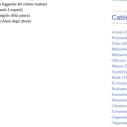
La leggenda del rubino malese)
ndo Leopard)
angolo della paura)
Caté
 (Alien degli abissi)
Acteurs E
Personnal
Films
(66
Bibliothè
Militaires
Officiers
Métiers D
Scientifi
Mode
(10
Ecrivains
Réalisate
Journalis
Résistant
Chanteur
Evèneme
Organisat
Organisat