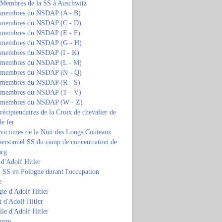
s Membres de la SS à Auschwitz
s membres du NSDAP (A - B)
s membres du NSDAP (C - D)
s membres du NSDAP (E - F)
s membres du NSDAP (G - H)
s membres du NSDAP (I - K)
s membres du NSDAP (L - M)
s membres du NSDAP (N - Q)
s membres du NSDAP (R - S)
s membres du NSDAP (T - V)
s membres du NSDAP (W - Z)
 récipiendaires de la Croix de chevalier de
de fer
 victimes de la Nuit des Longs Couteaux
personnel SS du camp de concentration de
urg
 d'Adolf Hitler
 SS en Pologne durant l'occupation
e
ie d'Adolf Hitler
 d'Adolf Hitler
lle d'Adolf Hitler
anze