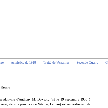
rre
Armistice de 1918
Traité de Versailles
Seconde Guerre
C
e Guerre
 pseudonyme d'Anthony M. Dawson, (né le 19 septembre 1930 à
osi, dans la province de Viterbe, Latium) est un réalisateur de