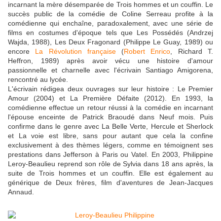
incarnant la mère désemparée de Trois hommes et un couffin. Le
succès public de la comédie de Coline Serreau profite à la
comédienne qui enchaîne, paradoxalement, avec une série de
films en costumes d'époque tels que Les Possédés (Andrzej
Wajda, 1988), Les Deux Fragonard (Philippe Le Guay, 1989) ou
encore
La Révolution française
(
Robert Enrico
, Richard T.
Heffron, 1989) après avoir vécu une histoire d'amour
passionnelle et charnelle avec l'écrivain Santiago Amigorena,
rencontré au lycée.
L'écrivain rédigea deux ouvrages sur leur histoire : Le Premier
Amour (2004) et La Première Défaite (2012). En 1993, la
comédienne effectue un retour réussi à la comédie en incarnant
l'épouse enceinte de Patrick Braoudé dans Neuf mois. Puis
confirme dans le genre avec La Belle Verte, Hercule et Sherlock
et La voie est libre, sans pour autant que cela la confine
exclusivement à des thèmes légers, comme en témoignent ses
prestations dans Jefferson à Paris ou Vatel. En 2003, Philippine
Leroy-Beaulieu reprend son rôle de Sylvia dans 18 ans après, la
suite de Trois hommes et un couffin. Elle est également au
générique de Deux frères, film d'aventures de Jean-Jacques
Annaud.