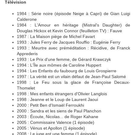
Télévision
1984 : Série noire (épisode Neige à Capri) de Gian Luigi
Calderone
1984 : L'Amour en héritage (Mistral's Daughter) de
Douglas Hickox et Kevin Connor (feuilleton TV) : Fauve
1987 : La Maison piège de Michel Favart
1993 : Jules Ferry de Jacques Rouffio : Eugénie Ferry
1993 : Meurtre avec préméditation : Récidive, de Franck
Apprederis
1993 : Le Prix d'une femme, de Gérard Krawczyk
1994 : L'Île aux mômes de Caroline Huppert
1994 : Les Enfants du faubourg de Louis Grospierre
1997 : La vérité est un vilain défaut de Jean-Paul Salomé
1998 : Le Feu sous la glace de Françoise Decaux-
Thomelet
1998 : Mes enfants étrangers d'Olivier Langlois
1998 : Jeanne et le Loup de Laurent Jaoui
2000 : Petit Ben d'Ismaël Ferroukhi
2000 : Sandra et les siens de Paul Planchon
2003 : Écoute, Nicolas... de Roger Kahane
2005 : Commissaire Valence (1 épisode)
2005 : Vénus et Apollon (1 épisode)
2008 : Le juge est une femme (1 épisode)