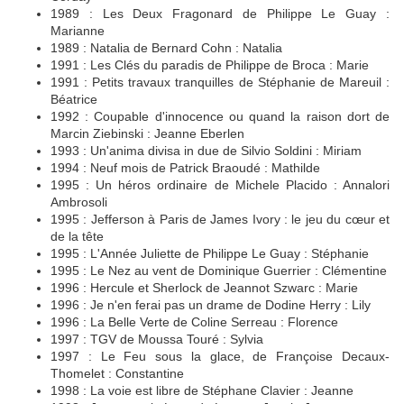
1989 : Les Deux Fragonard de Philippe Le Guay :
Marianne
1989 : Natalia de Bernard Cohn : Natalia
1991 : Les Clés du paradis de Philippe de Broca : Marie
1991 : Petits travaux tranquilles de Stéphanie de Mareuil :
Béatrice
1992 : Coupable d'innocence ou quand la raison dort de
Marcin Ziebinski : Jeanne Eberlen
1993 : Un'anima divisa in due de Silvio Soldini : Miriam
1994 : Neuf mois de Patrick Braoudé : Mathilde
1995 : Un héros ordinaire de Michele Placido : Annalori
Ambrosoli
1995 : Jefferson à Paris de James Ivory : le jeu du cœur et
de la tête
1995 : L'Année Juliette de Philippe Le Guay : Stéphanie
1995 : Le Nez au vent de Dominique Guerrier : Clémentine
1996 : Hercule et Sherlock de Jeannot Szwarc : Marie
1996 : Je n'en ferai pas un drame de Dodine Herry : Lily
1996 : La Belle Verte de Coline Serreau : Florence
1997 : TGV de Moussa Touré : Sylvia
1997 : Le Feu sous la glace, de Françoise Decaux-
Thomelet : Constantine
1998 : La voie est libre de Stéphane Clavier : Jeanne