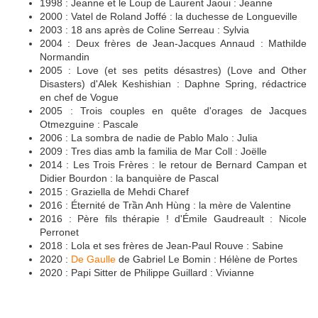
1998 : Jeanne et le Loup de Laurent Jaoui : Jeanne
2000 : Vatel de Roland Joffé : la duchesse de Longueville
2003 : 18 ans après de Coline Serreau : Sylvia
2004 : Deux frères de Jean-Jacques Annaud : Mathilde
Normandin
2005 : Love (et ses petits désastres) (Love and Other
Disasters) d'Alek Keshishian : Daphne Spring, rédactrice
en chef de Vogue
2005 : Trois couples en quête d'orages de Jacques
Otmezguine : Pascale
2006 : La sombra de nadie de Pablo Malo : Julia
2009 : Tres dias amb la familia de Mar Coll : Joëlle
2014 : Les Trois Frères : le retour de Bernard Campan et
Didier Bourdon : la banquière de Pascal
2015 : Graziella de Mehdi Charef
2016 : Éternité de Trần Anh Hùng : la mère de Valentine
2016 : Père fils thérapie ! d'Émile Gaudreault : Nicole
Perronet
2018 : Lola et ses frères de Jean-Paul Rouve : Sabine
2020 :
De Gaulle
de Gabriel Le Bomin : Hélène de Portes
2020 : Papi Sitter de Philippe Guillard : Vivianne