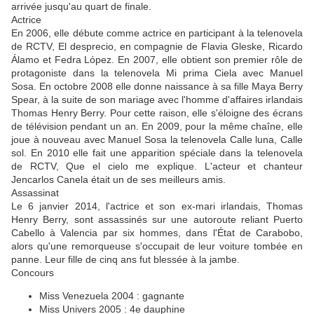
arrivée jusqu'au quart de finale.
Actrice
En 2006, elle débute comme actrice en participant à la telenovela
de RCTV, El desprecio, en compagnie de Flavia Gleske, Ricardo
Álamo et Fedra López. En 2007, elle obtient son premier rôle de
protagoniste dans la telenovela Mi prima Ciela avec Manuel
Sosa. En octobre 2008 elle donne naissance à sa fille Maya Berry
Spear, à la suite de son mariage avec l'homme d'affaires irlandais
Thomas Henry Berry. Pour cette raison, elle s'éloigne des écrans
de télévision pendant un an. En 2009, pour la même chaîne, elle
joue à nouveau avec Manuel Sosa la telenovela Calle luna, Calle
sol. En 2010 elle fait une apparition spéciale dans la telenovela
de RCTV, Que el cielo me explique. L'acteur et chanteur
Jencarlos Canela était un de ses meilleurs amis.
Assassinat
Le 6 janvier 2014, l'actrice et son ex-mari irlandais, Thomas
Henry Berry, sont assassinés sur une autoroute reliant Puerto
Cabello à Valencia par six hommes, dans l'État de Carabobo,
alors qu'une remorqueuse s'occupait de leur voiture tombée en
panne. Leur fille de cinq ans fut blessée à la jambe.
Concours
Miss Venezuela 2004 : gagnante
Miss Univers 2005 : 4e dauphine