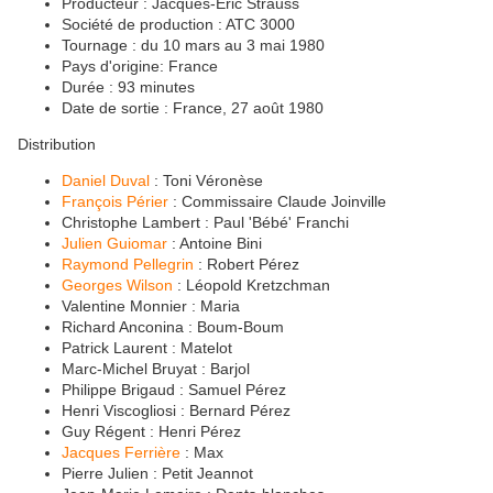
Producteur : Jacques-Éric Strauss
Société de production : ATC 3000
Tournage : du 10 mars au 3 mai 1980
Pays d'origine: France
Durée : 93 minutes
Date de sortie : France, 27 août 1980
Distribution
Daniel Duval
: Toni Véronèse
François Périer
: Commissaire Claude Joinville
Christophe Lambert : Paul 'Bébé' Franchi
Julien Guiomar
: Antoine Bini
Raymond Pellegrin
: Robert Pérez
Georges Wilson
: Léopold Kretzchman
Valentine Monnier : Maria
Richard Anconina : Boum-Boum
Patrick Laurent : Matelot
Marc-Michel Bruyat : Barjol
Philippe Brigaud : Samuel Pérez
Henri Viscogliosi : Bernard Pérez
Guy Régent : Henri Pérez
Jacques Ferrière
: Max
Pierre Julien : Petit Jeannot