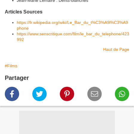
Jean-Marie Lemaire : Dents-blanches
Articles Sources
https://fr.wikipedia.org/wiki/Le_Bar_du_t%C3%A9l%C3%A9
phone
https://www.senscritique.com/film/le_bar_du_telephone/423
992
Haut de Page
#Films
Partager