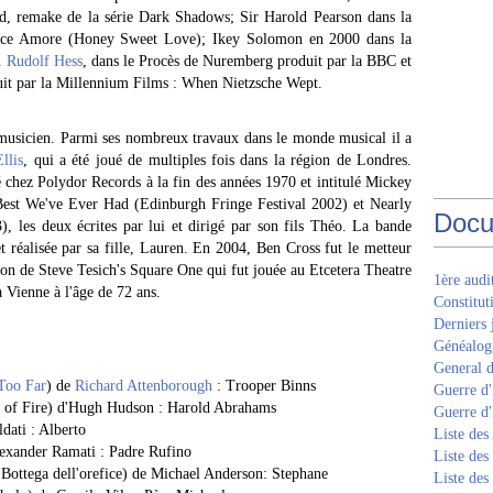
d, remake de la série Dark Shadows; Sir Harold Pearson dans la
olce Amore (Honey Sweet Love); Ikey Solomon en 2000 dans la
y.
Rudolf Hess
, dans le Procès de Nuremberg produit par la BBC et
duit par la Millennium Films : When Nietzsche Wept.
et musicien. Parmi ses nombreux travaux dans le monde musical il a
llis
, qui a été joué de multiples fois dans la région de Londres.
 chez Polydor Records à la fin des années 1970 et intitulé Mickey
st We've Ever Had (Edinburgh Fringe Festival 2002) et Nearly
Docu
, les deux écrites par lui et dirigé par son fils Théo. La bande
t réalisée par sa fille, Lauren. En 2004, Ben Cross fut le metteur
ion de Steve Tesich's Square One qui fut jouée au Etcetera Theatre
1ère aud
 Vienne à l'âge de 72 ans.
Constitut
Derniers 
Généalogi
General d
Too Far
) de
Richard Attenborough
: Trooper Binns
Guerre d'
ts of Fire) d'Hugh Hudson : Harold Abrahams
Guerre d
dati : Alberto
Liste des
exander Ramati : Padre Rufino
Liste des
 Bottega dell'orefice) de Michael Anderson: Stephane
Liste des