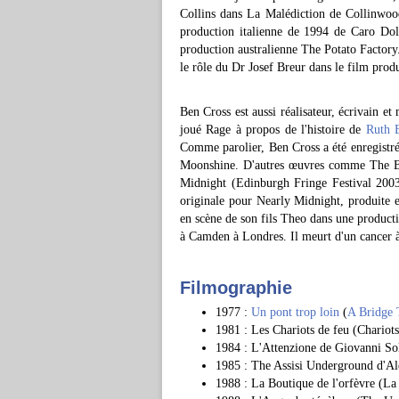
Collins dans La Malédiction de Collinwoo
production italienne de 1994 de Caro D
production australienne The Potato Factor
le rôle du Dr Josef Breur dans le film pro
Ben Cross est aussi réalisateur, écrivain 
joué Rage à propos de l'histoire de
Ruth E
Comme parolier, Ben Cross a été enregistré
Moonshine. D'autres œuvres comme The Be
Midnight (Edinburgh Fringe Festival 2003)
originale pour Nearly Midnight, produite e
en scène de son fils Theo dans une product
à Camden à Londres. Il meurt d'un cancer à
Filmographie
1977 :
Un pont trop loin
(
A Bridge 
1981 : Les Chariots de feu (Chario
1984 : L'Attenzione de Giovanni Sol
1985 : The Assisi Underground d'Al
1988 : La Boutique de l'orfèvre (La