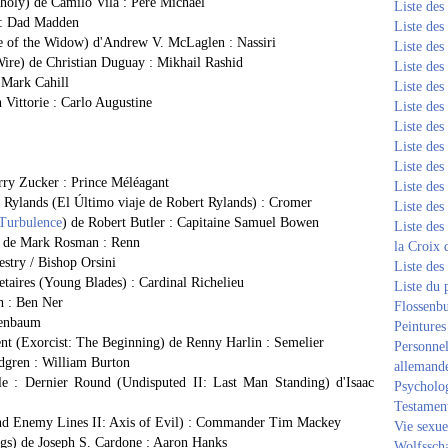
holy) de Camilo Vila : Père Michael
Liste de
 : Dad Madden
Liste de
e of the Widow) d'Andrew V. McLaglen : Nassiri
Liste de
ire) de Christian Duguay : Mikhail Rashid
Liste de
 Mark Cahill
Liste de
Vittorie : Carlo Augustine
Liste de
Liste de
Liste de
Liste de
erry Zucker : Prince Méléagant
Liste de
 Rylands (El Último viaje de Robert Rylands) : Cromer
Liste de
Turbulence
) de Robert Butler : Capitaine Samuel Bowen
Liste des
r) de Mark Rosman : Renn
la Croix 
stry / Bishop Orsini
Liste des
etaires (Young Blades) : Cardinal Richelieu
Liste du 
h : Ben Ner
Flossenb
eenbaum
Peintures
t (Exorcist: The Beginning) de Renny Harlin : Semelier
Personnel
gren : William Burton
allemand
le : Dernier Round (Undisputed II: Last Man Standing) d'Isaac
Psycholog
Testament
hind Enemy Lines II: Axis of Evil) : Commander Tim Mackey
Vie sexue
gs) de Joseph S. Cardone : Aaron Hanks
Wolfssch