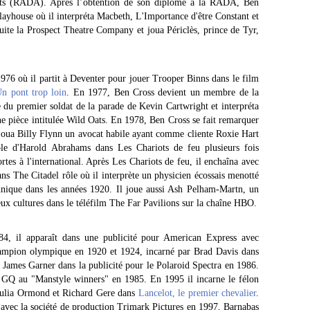
ts (RADA). Après l’obtention de son diplôme à la RADA, Ben
Playhouse où il interpréta Macbeth, L'Importance d'être Constant et
ite la Prospect Theatre Company et joua Périclès, prince de Tyr,
976 où il partit à Deventer pour jouer Trooper Binns dans le film
n pont trop loin
. En 1977, Ben Cross devient un membre de la
du premier soldat de la parade de Kevin Cartwright et interpréta
ne pièce intitulée Wild Oats. En 1978, Ben Cross se fait remarquer
 joua Billy Flynn un avocat habile ayant comme cliente Roxie Hart
e rôle d'Harold Abrahams dans Les Chariots de feu plusieurs fois
rtes à l'international. Après Les Chariots de feu, il enchaîna avec
ans The Citadel rôle où il interprète un physicien écossais menotté
annique dans les années 1920. Il joue aussi Ash Pelham-Martn, un
 deux cultures dans le téléfilm The Far Pavilions sur la chaîne HBO.
84, il apparaît dans une publicité pour American Express avec
hampion olympique en 1920 et 1924, incarné par Brad Davis dans
e James Garner dans la publicité pour le Polaroid Spectra en 1986.
c GQ au "Manstyle winners" en 1985. En 1995 il incarne le félon
Julia Ormond et Richard Gere dans
Lancelot, le premier chevalier
.
avec la société de production Trimark Pictures en 1997, Barnabas