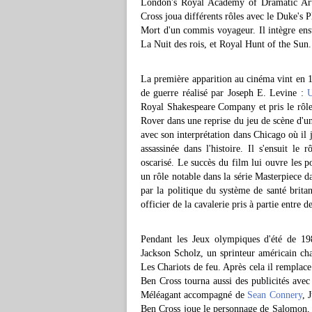
London's Royal Academy of Dramatic Ar
Cross joua différents rôles avec le Duke's 
Mort d'un commis voyageur. Il intègre ensu
La Nuit des rois, et Royal Hunt of the Sun.
La première apparition au cinéma vint en 1
de guerre réalisé par Joseph E. Levine :
U
Royal Shakespeare Company et pris le rôle 
Rover dans une reprise du jeu de scène d'u
avec son interprétation dans Chicago où il
assassinée dans l'histoire. Il s'ensuit l
oscarisé. Le succès du film lui ouvre les po
un rôle notable dans la série Masterpiece d
par la politique du système de santé brit
officier de la cavalerie pris à partie entre
Pendant les Jeux olympiques d'été de 19
Jackson Scholz, un sprinteur américain c
Les Chariots de feu. Après cela il remplac
Ben Cross tourna aussi des publicités ave
Méléagant accompagné de
Sean Connery
, 
Ben Cross joue le personnage de Salomon, 