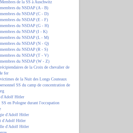
s Membres de la SS à Auschwitz
s membres du NSDAP (A - B)
s membres du NSDAP (C - D)
s membres du NSDAP (E - F)
s membres du NSDAP (G - H)
s membres du NSDAP (I - K)
s membres du NSDAP (L - M)
s membres du NSDAP (N - Q)
s membres du NSDAP (R - S)
s membres du NSDAP (T - V)
s membres du NSDAP (W - Z)
 récipiendaires de la Croix de chevalier de
de fer
 victimes de la Nuit des Longs Couteaux
personnel SS du camp de concentration de
urg
 d'Adolf Hitler
 SS en Pologne durant l'occupation
e
ie d'Adolf Hitler
 d'Adolf Hitler
lle d'Adolf Hitler
anze