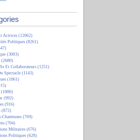
gories
t Actrices
(12062)
ités Politiques
(8261)
47)
que
(3003)
(2680)
 Ss Et Collaborateurs
(1251)
u Spectacle
(1143)
ques
(1061)
15)
(1000)
ur
(992)
tes
(916)
s
(872)
s-Chanteuses
(769)
nts
(704)
ions Militaires
(676)
ions Politiques
(628)