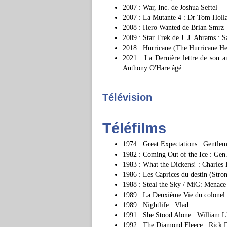
2007 : War, Inc. de Joshua Seftel
2007 : La Mutante 4 : Dr Tom Holl
2008 : Hero Wanted de Brian Smrz
2009 : Star Trek de J. J. Abrams : S
2018 : Hurricane (The Hurricane He
2021 : La Dernière lettre de son 
Anthony O'Hare âgé
Télévision
Téléfilms
1974 : Great Expectations : Gentlem
1982 : Coming Out of the Ice : Ge
1983 : What the Dickens! : Charles
1986 : Les Caprices du destin (Stro
1988 : Steal the Sky / MiG: Menac
1989 : La Deuxième Vie du colonel 
1989 : Nightlife : Vlad
1991 : She Stood Alone : William L
1992 : The Diamond Fleece : Rick 