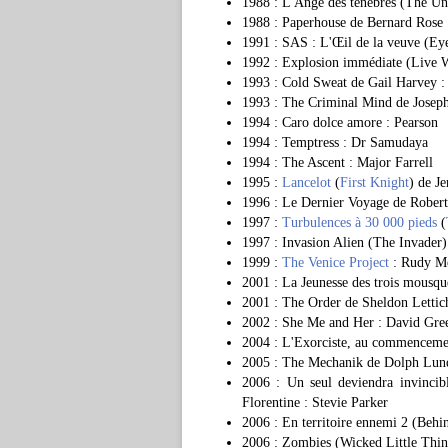
1988 : L'Ange des ténèbres (The Un
1988 : Paperhouse de Bernard Rose
1991 : SAS : L'Œil de la veuve (Ey
1992 : Explosion immédiate (Live W
1993 : Cold Sweat de Gail Harvey :
1993 : The Criminal Mind de Joseph 
1994 : Caro dolce amore : Pearson
1994 : Temptress : Dr Samudaya
1994 : The Ascent : Major Farrell
1995 :
Lancelot
(
First Knight
) de J
1996 : Le Dernier Voyage de Robert
1997 :
Turbulences à 30 000 pieds
(
1997 : Invasion Alien (The Invade
1999 :
The Venice Project
: Rudy Me
2001 : La Jeunesse des trois mousqu
2001 : The Order de Sheldon Lettic
2002 : She Me and Her : David Gr
2004 : L'Exorciste, au commencemen
2005 : The Mechanik de Dolph Lund
2006 : Un seul deviendra invincib
Florentine : Stevie Parker
2006 : En territoire ennemi 2 (Be
2006 : Zombies (Wicked Little Thin