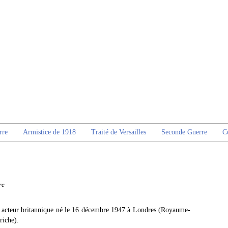
rre
Armistice de 1918
Traité de Versailles
Seconde Guerre
C
re
n acteur britannique né le 16 décembre 1947 à Londres (Royaume-
riche).