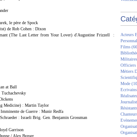
ander
Caté
arek, le père de Spock
ist) de Rob Cohen : Dixon
Acteurs E
amant (The Last Letter from Your Lover) d'Augustine Frizzell :
Personnal
Films
(66
Bibliothè
Militaires
Officiers
Métiers D
Scientifi
Mode
(10
an at Ball
Ecrivains
n. Tuchachevsky
Réalisate
 Dickens
Journalis
ng Medicine) : Martin Taylor
Résistant
e Imminente de Guerre : Munir Redfa
Chanteur
Schraeder : Israeli Brig. Gen. Benjamin Grossman
Evèneme
Organisat
loyd Garrison
Organisat
Dunne / Alex Breuer