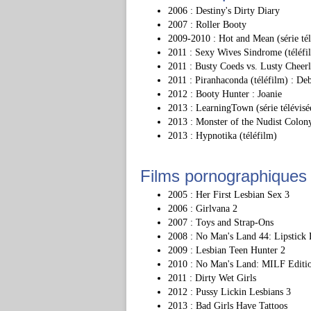
2006 : Destiny's Dirty Diary
2007 : Roller Booty
2009-2010 : Hot and Mean (série tél
2011 : Sexy Wives Sindrome (téléfi
2011 : Busty Coeds vs. Lusty Cheerl
2011 : Piranhaconda (téléfilm) : De
2012 : Booty Hunter : Joanie
2013 : LearningTown (série télévisée)
2013 : Monster of the Nudist Colony
2013 : Hypnotika (téléfilm)
Films pornographiques
2005 : Her First Lesbian Sex 3
2006 : Girlvana 2
2007 : Toys and Strap-Ons
2008 : No Man's Land 44: Lipstick 
2009 : Lesbian Teen Hunter 2
2010 : No Man's Land: MILF Editi
2011 : Dirty Wet Girls
2012 : Pussy Lickin Lesbians 3
2013 : Bad Girls Have Tattoos