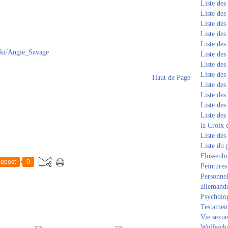
Liste de
Liste de
Liste de
Liste de
Liste de
wiki/Angie_Savage
Liste de
Liste de
Liste de
Haut de Page
Liste de
Liste de
Liste de
Liste des
la Croix 
Liste des
Liste du 
Flossenb
epost
0
Peintures
Personnel
allemand
Psycholog
Testament
Vie sexue
Wolfssch