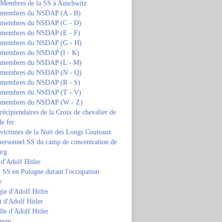
s Membres de la SS à Auschwitz
s membres du NSDAP (A - B)
s membres du NSDAP (C - D)
s membres du NSDAP (E - F)
s membres du NSDAP (G - H)
s membres du NSDAP (I - K)
s membres du NSDAP (L - M)
s membres du NSDAP (N - Q)
s membres du NSDAP (R - S)
s membres du NSDAP (T - V)
s membres du NSDAP (W - Z)
 récipiendaires de la Croix de chevalier de
de fer
 victimes de la Nuit des Longs Couteaux
personnel SS du camp de concentration de
urg
 d'Adolf Hitler
 SS en Pologne durant l'occupation
e
ie d'Adolf Hitler
 d'Adolf Hitler
lle d'Adolf Hitler
anze