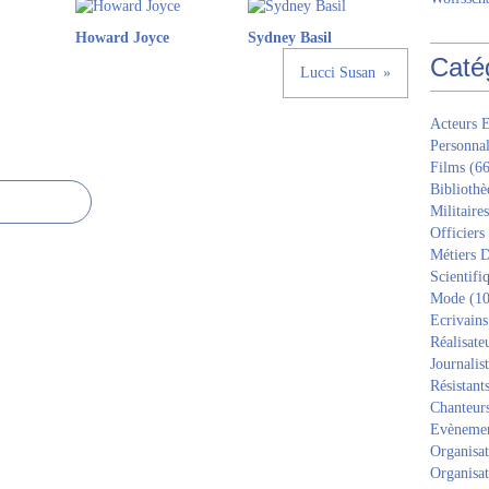
Howard Joyce
Sydney Basil
Caté
Lucci Susan
Acteurs E
Personnal
Films
(66
Bibliothè
Militaires
Officiers
Métiers D
Scientifi
Mode
(10
Ecrivains
Réalisate
Journalis
Résistant
Chanteur
Evèneme
Organisat
Organisat