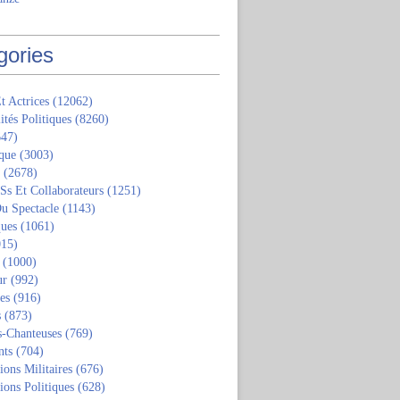
gories
t Actrices
(12062)
ités Politiques
(8260)
47)
que
(3003)
(2678)
 Ss Et Collaborateurs
(1251)
u Spectacle
(1143)
ques
(1061)
15)
(1000)
ur
(992)
tes
(916)
s
(873)
s-Chanteuses
(769)
nts
(704)
ions Militaires
(676)
ions Politiques
(628)