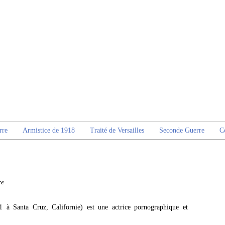
rre
Armistice de 1918
Traité de Versailles
Seconde Guerre
C
re
à Santa Cruz, Californie) est une actrice pornographique et