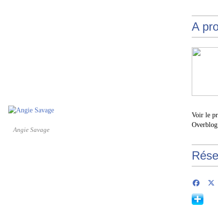
A pr
Voir le p
Overblog
Angie Savage
Rése