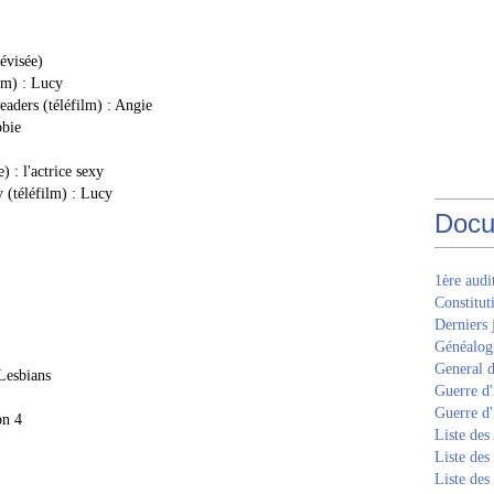
évisée)
lm) : Lucy
eaders (téléfilm) : Angie
bbie
 : l'actrice sexy
 (téléfilm) : Lucy
Docu
1ère aud
Constitut
Derniers 
Généalogi
General d
Lesbians
Guerre d'
Guerre d
on 4
Liste des
Liste des
Liste des