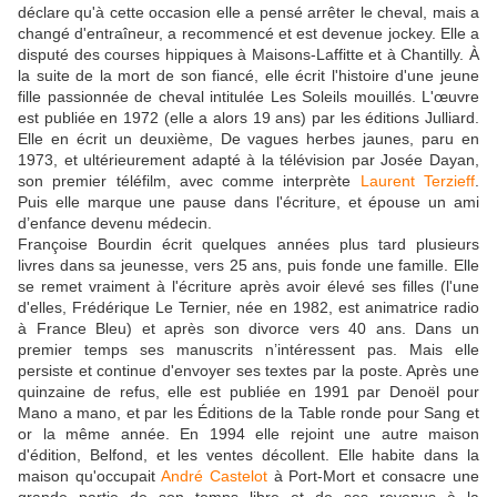
déclare qu'à cette occasion elle a pensé arrêter le cheval, mais a
changé d'entraîneur, a recommencé et est devenue jockey. Elle a
disputé des courses hippiques à Maisons-Laffitte et à Chantilly. À
la suite de la mort de son fiancé, elle écrit l'histoire d'une jeune
fille passionnée de cheval intitulée Les Soleils mouillés. L'œuvre
est publiée en 1972 (elle a alors 19 ans) par les éditions Julliard.
Elle en écrit un deuxième, De vagues herbes jaunes, paru en
1973, et ultérieurement adapté à la télévision par Josée Dayan,
son premier téléfilm, avec comme interprète
Laurent Terzieff
.
Puis elle marque une pause dans l'écriture, et épouse un ami
d’enfance devenu médecin.
Françoise Bourdin écrit quelques années plus tard plusieurs
livres dans sa jeunesse, vers 25 ans, puis fonde une famille. Elle
se remet vraiment à l'écriture après avoir élevé ses filles (l'une
d'elles, Frédérique Le Ternier, née en 1982, est animatrice radio
à France Bleu) et après son divorce vers 40 ans. Dans un
premier temps ses manuscrits n’intéressent pas. Mais elle
persiste et continue d'envoyer ses textes par la poste. Après une
quinzaine de refus, elle est publiée en 1991 par Denoël pour
Mano a mano, et par les Éditions de la Table ronde pour Sang et
or la même année. En 1994 elle rejoint une autre maison
d'édition, Belfond, et les ventes décollent. Elle habite dans la
maison qu'occupait
André Castelot
à Port-Mort et consacre une
grande partie de son temps libre et de ses revenus à la