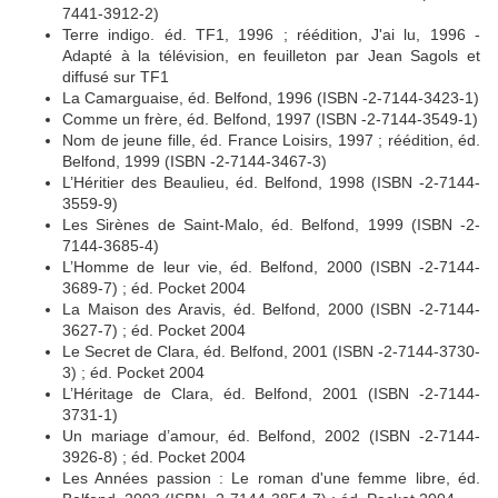
7441-3912-2)
Terre indigo. éd. TF1, 1996 ; réédition, J'ai lu, 1996 -
Adapté à la télévision, en feuilleton par Jean Sagols et
diffusé sur TF1
La Camarguaise, éd. Belfond, 1996 (ISBN -2-7144-3423-1)
Comme un frère, éd. Belfond, 1997 (ISBN -2-7144-3549-1)
Nom de jeune fille, éd. France Loisirs, 1997 ; réédition, éd.
Belfond, 1999 (ISBN -2-7144-3467-3)
L’Héritier des Beaulieu, éd. Belfond, 1998 (ISBN -2-7144-
3559-9)
Les Sirènes de Saint-Malo, éd. Belfond, 1999 (ISBN -2-
7144-3685-4)
L’Homme de leur vie, éd. Belfond, 2000 (ISBN -2-7144-
3689-7) ; éd. Pocket 2004
La Maison des Aravis, éd. Belfond, 2000 (ISBN -2-7144-
3627-7) ; éd. Pocket 2004
Le Secret de Clara, éd. Belfond, 2001 (ISBN -2-7144-3730-
3) ; éd. Pocket 2004
L’Héritage de Clara, éd. Belfond, 2001 (ISBN -2-7144-
3731-1)
Un mariage d’amour, éd. Belfond, 2002 (ISBN -2-7144-
3926-8) ; éd. Pocket 2004
Les Années passion : Le roman d'une femme libre, éd.