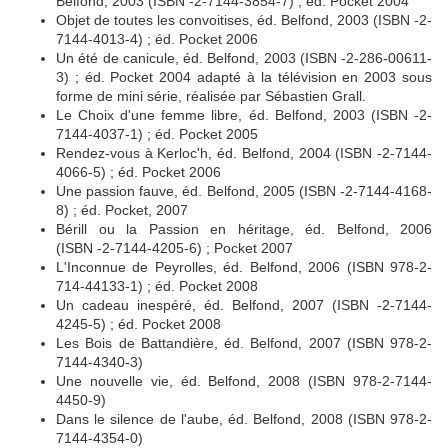
Belfond, 2003 (ISBN -2-7144-3854-7) ; éd. Pocket 2004
Objet de toutes les convoitises, éd. Belfond, 2003 (ISBN -2-
7144-4013-4) ; éd. Pocket 2006
Un été de canicule, éd. Belfond, 2003 (ISBN -2-286-00611-
3) ; éd. Pocket 2004 adapté à la télévision en 2003 sous
forme de mini série, réalisée par Sébastien Grall.
Le Choix d'une femme libre, éd. Belfond, 2003 (ISBN -2-
7144-4037-1) ; éd. Pocket 2005
Rendez-vous à Kerloc'h, éd. Belfond, 2004 (ISBN -2-7144-
4066-5) ; éd. Pocket 2006
Une passion fauve, éd. Belfond, 2005 (ISBN -2-7144-4168-
8) ; éd. Pocket, 2007
Bérill ou la Passion en héritage, éd. Belfond, 2006
(ISBN -2-7144-4205-6) ; Pocket 2007
L'Inconnue de Peyrolles, éd. Belfond, 2006 (ISBN 978-2-
714-44133-1) ; éd. Pocket 2008
Un cadeau inespéré, éd. Belfond, 2007 (ISBN -2-7144-
4245-5) ; éd. Pocket 2008
Les Bois de Battandière, éd. Belfond, 2007 (ISBN 978-2-
7144-4340-3)
Une nouvelle vie, éd. Belfond, 2008 (ISBN 978-2-7144-
4450-9)
Dans le silence de l'aube, éd. Belfond, 2008 (ISBN 978-2-
7144-4354-0)