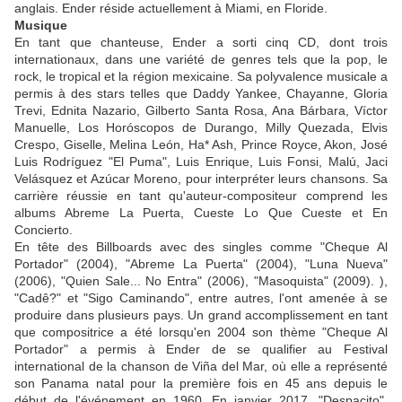
anglais. Ender réside actuellement à Miami, en Floride.
Musique
En tant que chanteuse, Ender a sorti cinq CD, dont trois
internationaux, dans une variété de genres tels que la pop, le
rock, le tropical et la région mexicaine. Sa polyvalence musicale a
permis à des stars telles que Daddy Yankee, Chayanne, Gloria
Trevi, Ednita Nazario, Gilberto Santa Rosa, Ana Bárbara, Víctor
Manuelle, Los Horóscopos de Durango, Milly Quezada, Elvis
Crespo, Giselle, Melina León, Ha* Ash, Prince Royce, Akon, José
Luis Rodríguez "El Puma", Luis Enrique, Luis Fonsi, Malú, Jaci
Velásquez et Azúcar Moreno, pour interpréter leurs chansons. Sa
carrière réussie en tant qu'auteur-compositeur comprend les
albums Abreme La Puerta, Cueste Lo Que Cueste et En
Concierto.
En tête des Billboards avec des singles comme "Cheque Al
Portador" (2004), "Abreme La Puerta" (2004), "Luna Nueva"
(2006), "Quien Sale... No Entra" (2006), "Masoquista" (2009). ),
"Cadê?" et "Sigo Caminando", entre autres, l'ont amenée à se
produire dans plusieurs pays. Un grand accomplissement en tant
que compositrice a été lorsqu'en 2004 son thème "Cheque Al
Portador" a permis à Ender de se qualifier au Festival
international de la chanson de Viña del Mar, où elle a représenté
son Panama natal pour la première fois en 45 ans depuis le
début de l'événement en 1960. En janvier 2017, "Despacito",