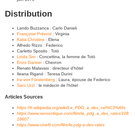
Distribution
Lando Buzzanca : Carlo Danieli
Françoise Prévost
: Virginia
Katia Christine
: Elena
Alfredo Rizzo : Federico
Carletto Sposito : Totò
Linda Sini
: Concettina, la femme de Totò
Enzo Garinei
: Chevron
Renato Malavasi : directeur d'hôtel
Ileana Riganò : Teresa Durini
Ira von Fürstenberg
: Laura, épouse de Federico
Saro Urzì
: le médecin de l'hôtel
Articles Sources
https://fr.wikipedia.org/wiki/Le_PDG_a_des_rat%C3%A9s
https://www.senscritique.com/film/le_pdg_a_des_rates/108
18607
https://www.cinefil.com/film/le-pdg-a-des-rates