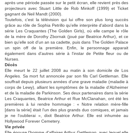
après une période passée sur le petit écran, elle revient près des
projecteurs avec Stuart Little de Rob Minkoff (1999) et Ticket
gagnant de Neil Mandt (2000).
Toutefois, c'est la télévision qui lui offre son plus long succès
grâce au rôle de Sophia Petrillo qu'elle interprète d'abord dans la
série Les Craquantes (The Golden Girls), où elle campe le rôle
de la mère de Dorothy Zbornak (joué par Beatrice Arthur), et ce
bien qu'elle soit d'un an sa cadette, puis dans The Golden Palace
un spin off de la première. Enfin, le personnage apparait
également dans d'autres série à l'instar de Petite fleur ou de
Nurses.
Décès
Elle meurt le 22 juillet 2008 au matin à son domicile de Los
Angeles. Sa mort fut annoncée par son fils Carl Gettleman. Elle
souffrait depuis plusieurs années d'une grave maladie (maladie à
corps de Lewy), alliant les symptômes de la maladie d'Alzheimer
et de la maladie de Parkinson. Ses deux partenaires dans la série
Les Craquantes, Beatrice Arthur et Rue McClanahan, ont été les
premières à lui rendre hommage : « Notre relation mère-fille
[dans la série] était l'un des plus grands duo comiques, et jamais
je ne l'oublierai », dixit Beatrice Arthur. Elle est inhumée au
Hollywood Forever Cemetery.
Vie privée
Elle épouse l'homme d'affaires Arthur Gettleman, avec lequel elle