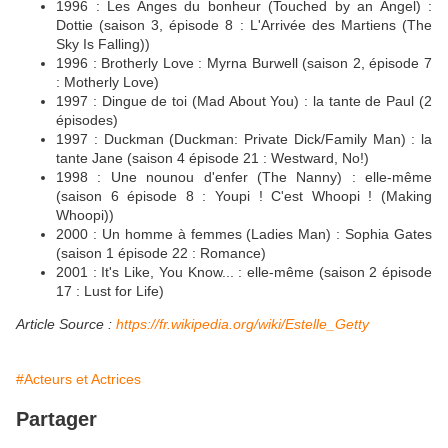
1996 : Les Anges du bonheur (Touched by an Angel) :
Dottie (saison 3, épisode 8 : L'Arrivée des Martiens (The
Sky Is Falling))
1996 : Brotherly Love : Myrna Burwell (saison 2, épisode 7
: Motherly Love)
1997 : Dingue de toi (Mad About You) : la tante de Paul (2
épisodes)
1997 : Duckman (Duckman: Private Dick/Family Man) : la
tante Jane (saison 4 épisode 21 : Westward, No!)
1998 : Une nounou d'enfer (The Nanny) : elle-même
(saison 6 épisode 8 : Youpi ! C'est Whoopi ! (Making
Whoopi))
2000 : Un homme à femmes (Ladies Man) : Sophia Gates
(saison 1 épisode 22 : Romance)
2001 : It's Like, You Know... : elle-même (saison 2 épisode
17 : Lust for Life)
Article Source :
https://fr.wikipedia.org/wiki/Estelle_Getty
#Acteurs et Actrices
Partager