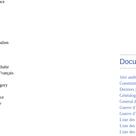
nce
Julien
Docu
halie
Français
1ère aud
Constitut
gory
Derniers 
Généalogi
nce
General d
e
Guerre d'
Guerre d
Liste des
Liste des
Liste des