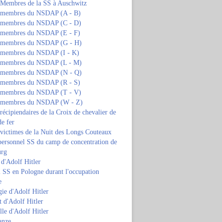
s Membres de la SS à Auschwitz
s membres du NSDAP (A - B)
s membres du NSDAP (C - D)
s membres du NSDAP (E - F)
s membres du NSDAP (G - H)
s membres du NSDAP (I - K)
s membres du NSDAP (L - M)
s membres du NSDAP (N - Q)
s membres du NSDAP (R - S)
s membres du NSDAP (T - V)
s membres du NSDAP (W - Z)
 récipiendaires de la Croix de chevalier de
de fer
 victimes de la Nuit des Longs Couteaux
personnel SS du camp de concentration de
urg
 d'Adolf Hitler
 SS en Pologne durant l'occupation
e
ie d'Adolf Hitler
 d'Adolf Hitler
lle d'Adolf Hitler
anze