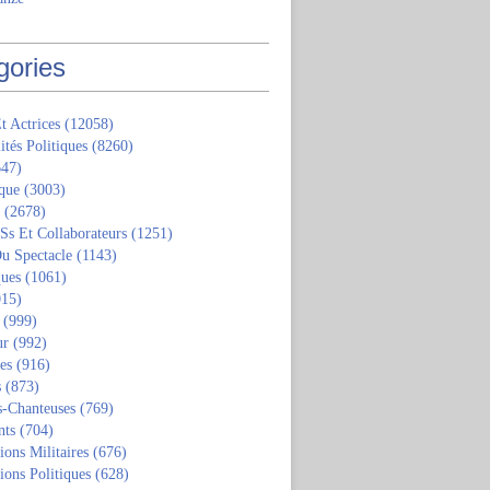
gories
t Actrices
(12058)
ités Politiques
(8260)
47)
que
(3003)
(2678)
 Ss Et Collaborateurs
(1251)
u Spectacle
(1143)
ques
(1061)
15)
(999)
ur
(992)
tes
(916)
s
(873)
s-Chanteuses
(769)
nts
(704)
ions Militaires
(676)
ions Politiques
(628)