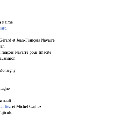
n s'aime
rard
 Gérard et Jean-François Navarre
san
François Navarre pour Imacité
Caussimon
 Monsigny
ntagné
Arnault
Carliez
et Michel Carliez
ujicolor