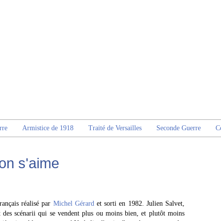
rre
Armistice de 1918
Traité de Versailles
Seconde Guerre
C
 on s'aime
rançais réalisé par
Michel Gérard
et sorti en 1982. Julien Salvet,
rit des scénarii qui se vendent plus ou moins bien, et plutôt moins