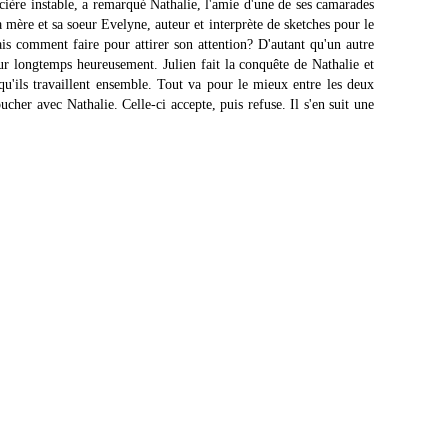
ncière instable, a remarqué Nathalie, l'amie d'une de ses camarades
 mère et sa soeur Evelyne, auteur et interprète de sketches pour le
ais comment faire pour attirer son attention? D'autant qu'un autre
ur longtemps heureusement. Julien fait la conquête de Nathalie et
u'ils travaillent ensemble. Tout va pour le mieux entre les deux
ucher avec Nathalie. Celle-ci accepte, puis refuse. Il s'en suit une