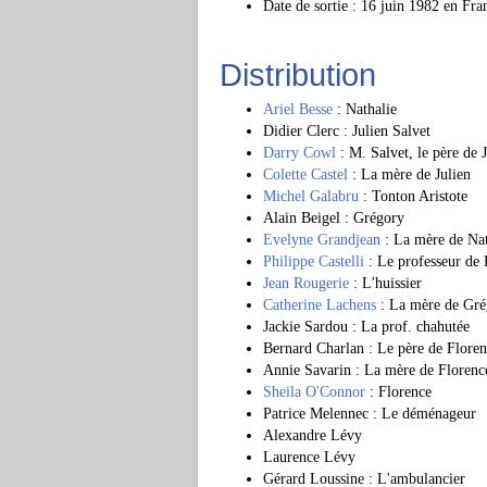
Date de sortie : 16 juin 1982 en Fra
Distribution
Ariel Besse
: Nathalie
Didier Clerc : Julien Salvet
Darry Cowl
: M. Salvet, le père de 
Colette Castel
: La mère de Julien
Michel Galabru
: Tonton Aristote
Alain Beigel : Grégory
Evelyne Grandjean
: La mère de Nat
Philippe Castelli
: Le professeur de 
Jean Rougerie
: L'huissier
Catherine Lachens
: La mère de Gré
Jackie Sardou : La prof. chahutée
Bernard Charlan : Le père de Flore
Annie Savarin : La mère de Florenc
Sheila O'Connor
: Florence
Patrice Melennec : Le déménageur
Alexandre Lévy
Laurence Lévy
Gérard Loussine : L'ambulancier