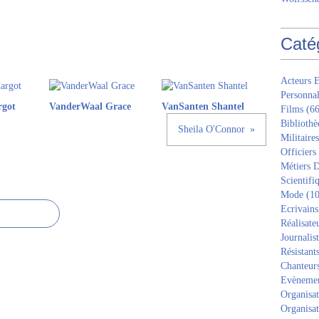
Caté
Acteurs E
Personnal
rgot
VanderWaal Grace
VanSanten Shantel
Films
(66
Bibliothè
Sheila O'Connor
Militaires
Officiers
Métiers D
Scientifi
Mode
(10
Ecrivains
Réalisate
Journalis
Résistant
Chanteur
Evèneme
Organisat
Organisat