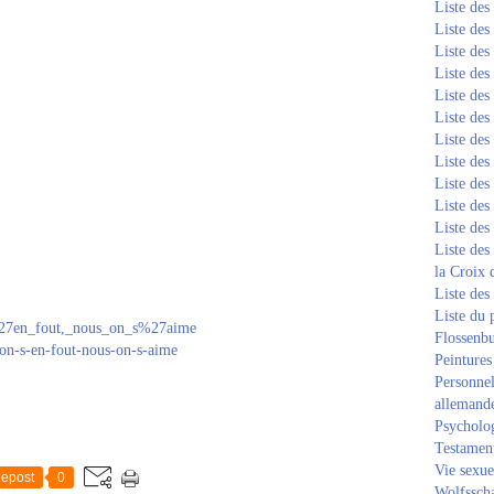
Liste de
Liste de
Liste de
Liste de
Liste de
Liste de
Liste de
Liste de
Liste de
Liste de
Liste de
Liste des
la Croix 
Liste des
Liste du 
s%27en_fout,_nous_on_s%27aime
Flossenb
/on-s-en-fout-nous-on-s-aime
Peintures
Personnel
allemand
Psycholog
Testament
Vie sexue
epost
0
Wolfssch