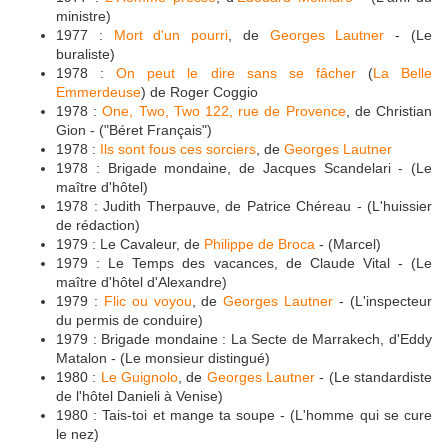
ministre)
1977 :
Mort d'un pourri
, de
Georges Lautner
- (Le
buraliste)
1978 :
On peut le dire sans se fâcher
(
La Belle
Emmerdeuse
) de Roger Coggio
1978 :
One, Two, Two 122, rue de Provence
, de Christian
Gion - ("Béret Français")
1978 :
Ils sont fous ces sorciers
, de
Georges Lautner
1978 : Brigade mondaine, de Jacques Scandelari - (Le
maître d'hôtel)
1978 : Judith Therpauve, de Patrice Chéreau - (L'huissier
de rédaction)
1979 : Le Cavaleur, de
Philippe de Broca
- (Marcel)
1979 : Le Temps des vacances, de Claude Vital - (Le
maître d'hôtel d'Alexandre)
1979 :
Flic ou voyou
, de
Georges Lautner
- (L'inspecteur
du permis de conduire)
1979 : Brigade mondaine : La Secte de Marrakech, d'Eddy
Matalon - (Le monsieur distingué)
1980 :
Le Guignolo
, de
Georges Lautner
- (Le standardiste
de l'hôtel Danieli à Venise)
1980 : Tais-toi et mange ta soupe - (L'homme qui se cure
le nez)