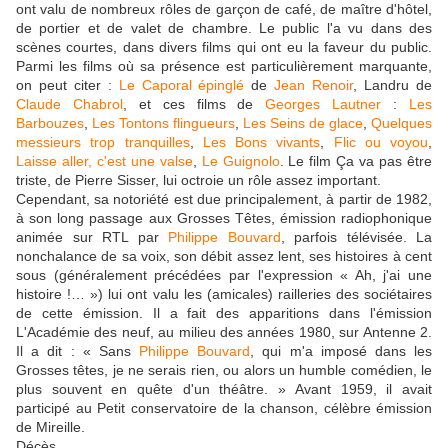
ont valu de nombreux rôles de garçon de café, de maître d'hôtel,
de portier et de valet de chambre. Le public l'a vu dans des
scènes courtes, dans divers films qui ont eu la faveur du public.
Parmi les films où sa présence est particulièrement marquante,
on peut citer :
Le Caporal épinglé
de
Jean Renoir
, Landru de
Claude Chabrol
, et ces films de
Georges Lautner
:
Les
Barbouzes
,
Les Tontons flingueurs
,
Les Seins de glace
,
Quelques
messieurs trop tranquilles
,
Les Bons vivants
,
Flic ou voyou
,
Laisse aller, c'est une valse
,
Le Guignolo
. Le film Ça va pas être
triste, de Pierre Sisser, lui octroie un rôle assez important.
Cependant, sa notoriété est due principalement, à partir de 1982,
à son long passage aux Grosses Têtes, émission radiophonique
animée sur RTL par
Philippe Bouvard
, parfois télévisée. La
nonchalance de sa voix, son débit assez lent, ses histoires à cent
sous (généralement précédées par l'expression « Ah, j'ai une
histoire !… ») lui ont valu les (amicales) railleries des sociétaires
de cette émission. Il a fait des apparitions dans l'émission
L'Académie des neuf, au milieu des années 1980, sur Antenne 2.
Il a dit : « Sans
Philippe Bouvard
, qui m'a imposé dans les
Grosses têtes, je ne serais rien, ou alors un humble comédien, le
plus souvent en quête d'un théâtre. » Avant 1959, il avait
participé au Petit conservatoire de la chanson, célèbre émission
de Mireille.
Décès