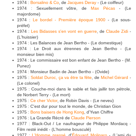
1974 :
Borsalino & Co
, de
Jacques Deray
- (Le coiffeur)
1974 : Sexuellement vôtre, de
Max Pécas
- (Le
majordome)
1974 :
Le bordel - Première époque 1900
- (Le sous-
préfet)
1974 :
Les Bidasses s'en vont en guerre
, de
Claude Zidi
-
(L'huissier)
1974 : Les Balances de Jean Bertho - (Le domestique)
1974 : Le Droit aux étrennes de Jean Bertho - (Le
monsieur bien mis)
1974 : Le commissaire est bon enfant de Jean Bertho - (M.
Punez)
1974 : Monsieur Badin de Jean Bertho - (Ovide)
1975 :
Soldat Duroc, ça va être ta fête
, de
Michel Gérard
-
(Le colonel)
1975 : Couche-moi dans le sable et fais jaillir ton pétrole,
de Norbert Terry - (Le mort)
1975 :
Ce cher Victor
, de Robin Davis - (Le neveu)
1975 : C'est dur pour tout le monde, de Christian Gion
1975 :
Bons baisers de Hong Kong
, d'Yvan Chiffre
1976 : La Grande Récré de
Claude Pierson
1977 : Black-Out / Le naufrageur de Philippe Mordacq -
Film resté inédit - (L'homme bousculé)
1977 :
L'Homme pressé
, d'
Édouard Molinaro
- (L'ami du