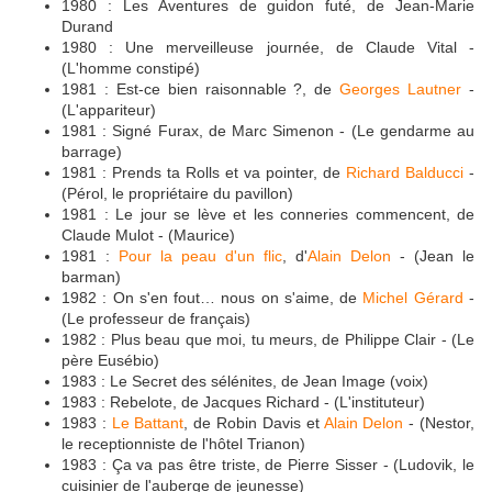
1980 : Les Aventures de guidon futé, de Jean-Marie
Durand
1980 : Une merveilleuse journée, de Claude Vital -
(L'homme constipé)
1981 : Est-ce bien raisonnable ?, de
Georges Lautner
-
(L'appariteur)
1981 : Signé Furax, de Marc Simenon - (Le gendarme au
barrage)
1981 : Prends ta Rolls et va pointer, de
Richard Balducci
-
(Pérol, le propriétaire du pavillon)
1981 : Le jour se lève et les conneries commencent, de
Claude Mulot - (Maurice)
1981 :
Pour la peau d'un flic
, d'
Alain Delon
- (Jean le
barman)
1982 : On s'en fout… nous on s'aime, de
Michel Gérard
-
(Le professeur de français)
1982 : Plus beau que moi, tu meurs, de Philippe Clair - (Le
père Eusébio)
1983 : Le Secret des sélénites, de Jean Image (voix)
1983 : Rebelote, de Jacques Richard - (L'instituteur)
1983 :
Le Battant
, de Robin Davis et
Alain Delon
- (Nestor,
le receptionniste de l'hôtel Trianon)
1983 : Ça va pas être triste, de Pierre Sisser - (Ludovik, le
cuisinier de l'auberge de jeunesse)