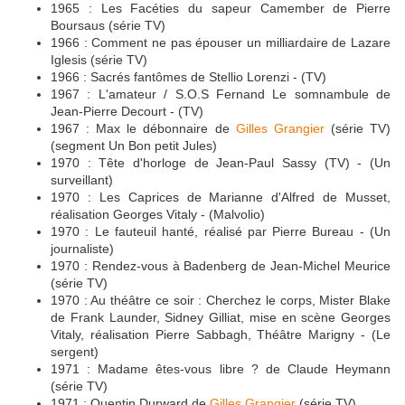
1965 : Les Facéties du sapeur Camember de Pierre
Boursaus (série TV)
1966 : Comment ne pas épouser un milliardaire de Lazare
Iglesis (série TV)
1966 : Sacrés fantômes de Stellio Lorenzi - (TV)
1967 : L'amateur / S.O.S Fernand Le somnambule de
Jean-Pierre Decourt - (TV)
1967 : Max le débonnaire de
Gilles Grangier
(série TV)
(segment Un Bon petit Jules)
1970 : Tête d'horloge de Jean-Paul Sassy (TV) - (Un
surveillant)
1970 : Les Caprices de Marianne d'Alfred de Musset,
réalisation Georges Vitaly - (Malvolio)
1970 : Le fauteuil hanté, réalisé par Pierre Bureau - (Un
journaliste)
1970 : Rendez-vous à Badenberg de Jean-Michel Meurice
(série TV)
1970 : Au théâtre ce soir : Cherchez le corps, Mister Blake
de Frank Launder, Sidney Gilliat, mise en scène Georges
Vitaly, réalisation Pierre Sabbagh, Théâtre Marigny - (Le
sergent)
1971 : Madame êtes-vous libre ? de Claude Heymann
(série TV)
1971 : Quentin Durward de
Gilles Grangier
(série TV)