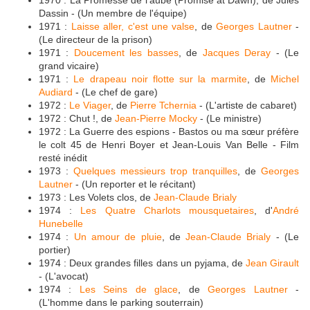
1970 : La Promesse de l'aube (Promise at Dawn), de Jules
Dassin - (Un membre de l'équipe)
1971 :
Laisse aller, c'est une valse
, de
Georges Lautner
-
(Le directeur de la prison)
1971 :
Doucement les basses
, de
Jacques Deray
- (Le
grand vicaire)
1971 :
Le drapeau noir flotte sur la marmite
, de
Michel
Audiard
- (Le chef de gare)
1972 :
Le Viager
, de
Pierre Tchernia
- (L'artiste de cabaret)
1972 : Chut !, de
Jean-Pierre Mocky
- (Le ministre)
1972 : La Guerre des espions - Bastos ou ma sœur préfère
le colt 45 de Henri Boyer et Jean-Louis Van Belle - Film
resté inédit
1973 :
Quelques messieurs trop tranquilles
, de
Georges
Lautner
- (Un reporter et le récitant)
1973 : Les Volets clos, de
Jean-Claude Brialy
1974 :
Les Quatre Charlots mousquetaires
, d'
André
Hunebelle
1974 :
Un amour de pluie
, de
Jean-Claude Brialy
- (Le
portier)
1974 : Deux grandes filles dans un pyjama, de
Jean Girault
- (L'avocat)
1974 :
Les Seins de glace
, de
Georges Lautner
-
(L'homme dans le parking souterrain)