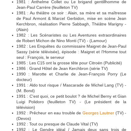
1981 : Anthelme Collet ou Le brigand gentillhomme de
Jean-Paul Carrère (feuilleton TV)
1981 : Au théâtre ce soir : Alain, sa mère et sa maîtresse
de Paul Armont & Marcel Gerbidon, mise en scène Jean
Kerchbron, réalisation Pierre Sabbagh, Théâtre Marigny -
(Alain)
1982 : Les Scénaristes ou Les Aventures extraordinaires
de Robert Michon de Nino Monti (TV) - (Lamour)
1982 : Les Enquêtes du commissaire Maigret de Jean-Paul
Sassy (série télévisée), épisode : Maigret et l'Homme tout
seul : François, le serveur
1985 : Les C15 ont la grosse tête pour Citroën (Publicité)
1986 : Grand Hôtel de Jean Kerchbron (série TV)
1990 : Marotte et Charlie de Jean-François Porry (Le
docteur)
1991 : Aldo tout risque / Mascarade de Michel Lang (TV) -
(M. Bond)
1991 : C'est quoi, ce petit boulot ? de Michel Berny et Gian
Luigi Polidoro (feuilleton TV) - (Le président de la
télévision)
1992 : Prêcheur en eau trouble de
Georges Lautner
(TV) -
(Devos)
1992 : Tout ou presque de Claude Vital (TV)
1992 : Le Gendre idéal / Jamais deux sans trois de