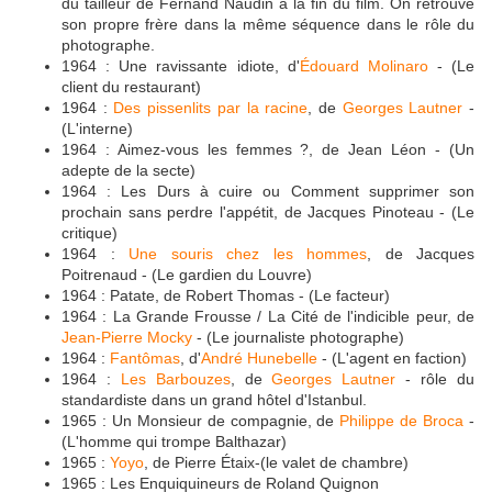
du tailleur de Fernand Naudin à la fin du film. On retrouve
son propre frère dans la même séquence dans le rôle du
photographe.
1964 : Une ravissante idiote, d'
Édouard Molinaro
- (Le
client du restaurant)
1964 :
Des pissenlits par la racine
, de
Georges Lautner
-
(L'interne)
1964 : Aimez-vous les femmes ?, de Jean Léon - (Un
adepte de la secte)
1964 : Les Durs à cuire ou Comment supprimer son
prochain sans perdre l'appétit, de Jacques Pinoteau - (Le
critique)
1964 :
Une souris chez les hommes
, de Jacques
Poitrenaud - (Le gardien du Louvre)
1964 : Patate, de Robert Thomas - (Le facteur)
1964 : La Grande Frousse / La Cité de l'indicible peur, de
Jean-Pierre Mocky
- (Le journaliste photographe)
1964 :
Fantômas
, d'
André Hunebelle
- (L'agent en faction)
1964 :
Les Barbouzes
, de
Georges Lautner
- rôle du
standardiste dans un grand hôtel d'Istanbul.
1965 : Un Monsieur de compagnie, de
Philippe de Broca
-
(L'homme qui trompe Balthazar)
1965 :
Yoyo
, de Pierre Étaix-(le valet de chambre)
1965 : Les Enquiquineurs de Roland Quignon