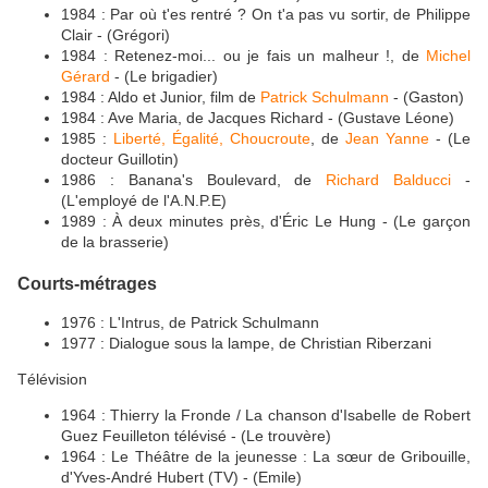
1984 : Par où t'es rentré ? On t'a pas vu sortir, de Philippe
Clair - (Grégori)
1984 : Retenez-moi... ou je fais un malheur !, de
Michel
Gérard
- (Le brigadier)
1984 : Aldo et Junior, film de
Patrick Schulmann
- (Gaston)
1984 : Ave Maria, de Jacques Richard - (Gustave Léone)
1985 :
Liberté, Égalité, Choucroute
, de
Jean Yanne
- (Le
docteur Guillotin)
1986 : Banana's Boulevard, de
Richard Balducci
-
(L'employé de l'A.N.P.E)
1989 : À deux minutes près, d'Éric Le Hung - (Le garçon
de la brasserie)
Courts-métrages
1976 : L'Intrus, de Patrick Schulmann
1977 : Dialogue sous la lampe, de Christian Riberzani
Télévision
1964 : Thierry la Fronde / La chanson d'Isabelle de Robert
Guez Feuilleton télévisé - (Le trouvère)
1964 : Le Théâtre de la jeunesse : La sœur de Gribouille,
d'Yves-André Hubert (TV) - (Emile)