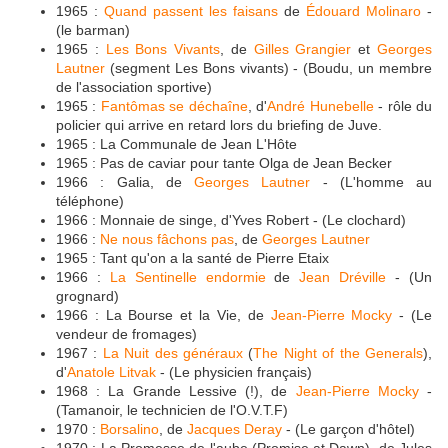
1965 :
Quand passent les faisans
de
Édouard Molinaro
-
(le barman)
1965 :
Les Bons Vivants
, de
Gilles Grangier
et
Georges
Lautner
(segment Les Bons vivants) - (Boudu, un membre
de l'association sportive)
1965 :
Fantômas se déchaîne
, d'
André Hunebelle
- rôle du
policier qui arrive en retard lors du briefing de Juve.
1965 : La Communale de Jean L'Hôte
1965 : Pas de caviar pour tante Olga de Jean Becker
1966 : Galia, de
Georges Lautner
- (L'homme au
téléphone)
1966 : Monnaie de singe, d'Yves Robert - (Le clochard)
1966 :
Ne nous fâchons pas
, de
Georges Lautner
1965 : Tant qu'on a la santé de Pierre Etaix
1966 :
La Sentinelle endormie
de
Jean Dréville
- (Un
grognard)
1966 : La Bourse et la Vie, de
Jean-Pierre Mocky
- (Le
vendeur de fromages)
1967 :
La Nuit des généraux
(
The Night of the Generals
),
d'
Anatole Litvak
- (Le physicien français)
1968 : La Grande Lessive (!), de
Jean-Pierre Mocky
-
(Tamanoir, le technicien de l'O.V.T.F)
1970 :
Borsalino
, de
Jacques Deray
- (Le garçon d'hôtel)