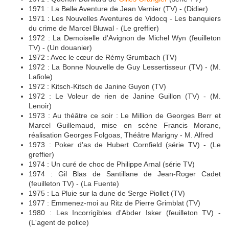
1971 : La Belle Aventure de Jean Vernier (TV) - (Didier)
1971 : Les Nouvelles Aventures de Vidocq - Les banquiers
du crime de Marcel Bluwal - (Le greffier)
1972 : La Demoiselle d'Avignon de Michel Wyn (feuilleton
TV) - (Un douanier)
1972 : Avec le cœur de Rémy Grumbach (TV)
1972 : La Bonne Nouvelle de Guy Lessertisseur (TV) - (M.
Lafiole)
1972 : Kitsch-Kitsch de Janine Guyon (TV)
1972 : Le Voleur de rien de Janine Guillon (TV) - (M.
Lenoir)
1973 : Au théâtre ce soir : Le Million de Georges Berr et
Marcel Guillemaud, mise en scène Francis Morane,
réalisation Georges Folgoas, Théâtre Marigny - M. Alfred
1973 : Poker d'as de Hubert Cornfield (série TV) - (Le
greffier)
1974 : Un curé de choc de Philippe Arnal (série TV)
1974 : Gil Blas de Santillane de Jean-Roger Cadet
(feuilleton TV) - (La Fuente)
1975 : La Pluie sur la dune de Serge Piollet (TV)
1977 : Emmenez-moi au Ritz de Pierre Grimblat (TV)
1980 : Les Incorrigibles d'Abder Isker (feuilleton TV) -
(L'agent de police)