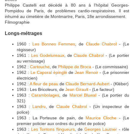
Philippe Castelli est décédé à 80 ans à l'hôpital Georges-
Pompidou de Paris, de problèmes cardio-respiratoires. Il est
inhumé au cimetière de Montmartre, Paris, 18e arrondissement.
Filmographie
Longs-métrages
1960 :
Les Bonnes Femmes
, de
Claude Chabrol
- (Le
régisseur)
1961 :
Les Godelureaux
, de
Claude Chabrol
- (Le portier
au vernissage)
1962 :
Cartouche
, de
Philippe de Broca
- (Le commissaire)
1962 :
Le Caporal épinglé
de
Jean Renoir
- (Le prisonnier
électricien)
1962 :
A fleur de peau
de
Claude Bernard-Aubert
- (Kléber)
1963 : Les Bricoleurs, de
Jean Girault
- (Le facteur)
1963 :
Carambolages
, de
Marcel Bluwal
- (Le portier du
321)
1963 :
Landru
, de
Claude Chabrol
- (Un inspecteur de
police)
1963 : La Porteuse de pain, de
Maurice Cloche
- (Le
premier policier aux ordres du préfet de police)
1963 :
Les Tontons flingueurs
, de
Georges Lautner
- rôle