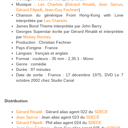
Musique :
Les Charlots
(
Gérard Rinaldi
,
Jean Sarrus
,
Gérard Filipelli
,
Jean-Guy Fechner
)
Chanson du générique From Hong-Kong with Love
interprétée par
Les Charlots
.
James Bond Theme interprétée par John Barry.
Georges Superstar écrite par Gérard Rinaldi et interprétée
par
Mickey Rooney
Production : Christian Fechner
Pays d'origine : France
Langues : français et anglais
Format : couleurs - 35 mm - 2,35:1 - Mono
Genre : comédie
Durée : 97 minutes
Date de sortie : France : 17 décembre 1975, DVD Le 7
octobre 2002 chez Studio Canal
Distribution
Gérard Rinaldi
: Gérard alias agent 022 du
SDECE
Jean Sarrus
: Jean alias agent 023 du
SDECE
Gérard Filipelli
: Phil alias agent 024 du
SDECE
Jean-Guy Fechner
: Jean-Guy alias agent 025 du
SDECE