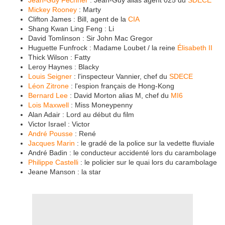
Mickey Rooney
: Marty
Clifton James : Bill, agent de la
CIA
Shang Kwan Ling Feng : Li
David Tomlinson : Sir John Mac Gregor
Huguette Funfrock : Madame Loubet / la reine
Élisabeth II
Thick Wilson : Fatty
Leroy Haynes : Blacky
Louis Seigner
: l'inspecteur Vannier, chef du
SDECE
Léon Zitrone
: l'espion français de Hong-Kong
Bernard Lee
: David Morton alias M, chef du
MI6
Lois Maxwell
: Miss Moneypenny
Alan Adair : Lord au début du film
Victor Israel : Victor
André Pousse
: René
Jacques Marin
: le gradé de la police sur la vedette fluviale
André Badin : le conducteur accidenté lors du carambolage
Philippe Castelli
: le policier sur le quai lors du carambolage
Jeane Manson : la star