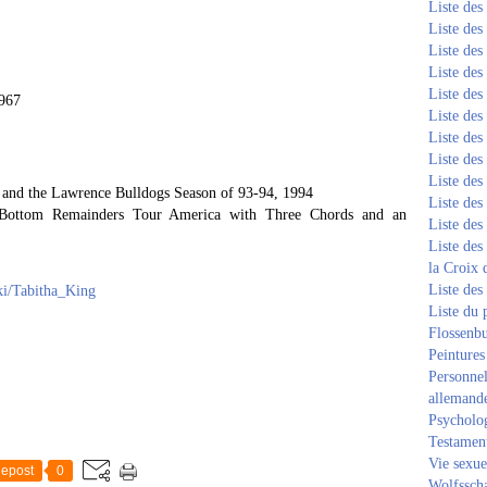
Liste de
Liste de
Liste de
Liste de
Liste de
1967
Liste de
Liste de
Liste de
Liste de
t and the Lawrence Bulldogs Season of 93-94, 1994
Liste de
k Bottom Remainders Tour America with Three Chords and an
Liste de
Liste des
la Croix 
Liste des
iki/Tabitha_King
Liste du 
Flossenb
Peintures
Personnel
allemand
Psycholog
Testament
Vie sexue
epost
0
Wolfssch