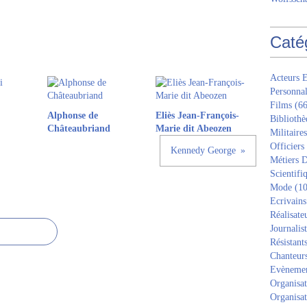
Caté
Acteurs E
Personnal
Films
(66
Alphonse de
Eliès Jean-François-
Bibliothè
Châteaubriand
Marie dit Abeozen
Militaires
Officiers
Kennedy George
Métiers D
Scientifi
Mode
(10
Ecrivains
Réalisate
Journalis
Résistant
Chanteur
Evèneme
Organisat
Organisat