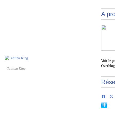
A pr
Voir le p
Overblog
Tabitha King
Rése