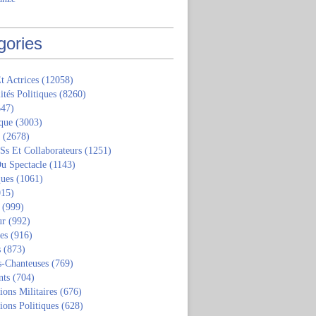
gories
t Actrices
(12058)
ités Politiques
(8260)
47)
que
(3003)
(2678)
 Ss Et Collaborateurs
(1251)
u Spectacle
(1143)
ques
(1061)
15)
(999)
ur
(992)
tes
(916)
s
(873)
s-Chanteuses
(769)
nts
(704)
ions Militaires
(676)
ions Politiques
(628)