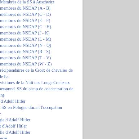
s Membres de la SS à Auschwitz
s membres du NSDAP (A - B)
s membres du NSDAP (C - D)
s membres du NSDAP (E - F)
s membres du NSDAP (G - H)
s membres du NSDAP (I - K)
s membres du NSDAP (L - M)
s membres du NSDAP (N - Q)
s membres du NSDAP (R - S)
s membres du NSDAP (T - V)
s membres du NSDAP (W - Z)
 récipiendaires de la Croix de chevalier de
de fer
 victimes de la Nuit des Longs Couteaux
personnel SS du camp de concentration de
urg
 d'Adolf Hitler
 SS en Pologne durant l'occupation
e
ie d'Adolf Hitler
 d'Adolf Hitler
lle d'Adolf Hitler
anze