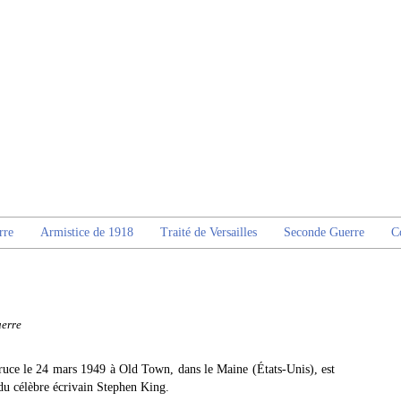
rre
Armistice de 1918
Traité de Versailles
Seconde Guerre
C
erre
ruce le 24 mars 1949 à Old Town, dans le Maine (États-Unis), est
 du célèbre écrivain Stephen King.