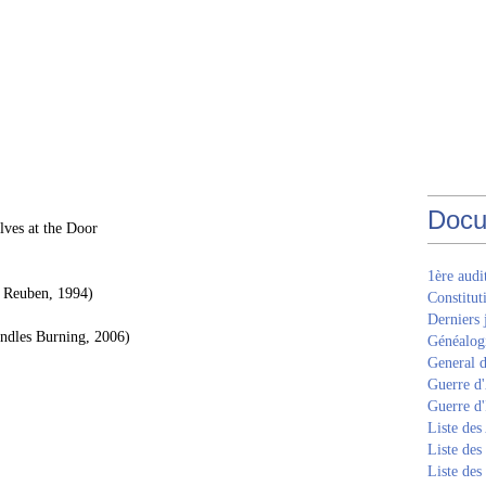
Docu
lves at the Door
1ère aud
f Reuben, 1994)
Constitut
Derniers 
andles Burning, 2006)
Généalogi
General d
Guerre d'
Guerre d
Liste des
Liste des
Liste des