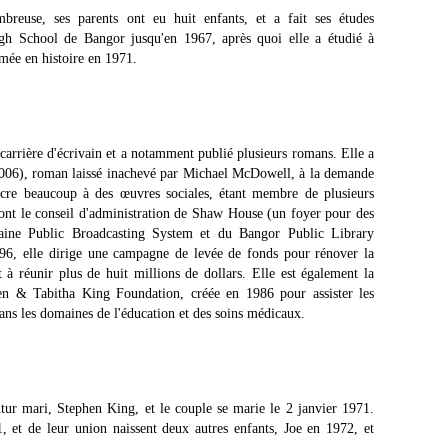
breuse, ses parents ont eu huit enfants, et a fait ses études
gh School de Bangor jusqu'en 1967, après quoi elle a étudié à
ômée en histoire en 1971.
carrière d'écrivain et a notamment publié plusieurs romans. Elle a
2006), roman laissé inachevé par Michael McDowell, à la demande
sacre beaucoup à des œuvres sociales, étant membre de plusieurs
dont le conseil d'administration de Shaw House (un foyer pour des
Maine Public Broadcasting System et du Bangor Public Library
96, elle dirige une campagne de levée de fonds pour rénover la
 à réunir plus de huit millions de dollars. Elle est également la
en & Tabitha King Foundation, créée en 1986 pour assister les
ans les domaines de l'éducation et des soins médicaux.
futur mari, Stephen King, et le couple se marie le 2 janvier 1971.
 et de leur union naissent deux autres enfants, Joe en 1972, et