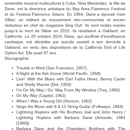
ensemble musical multiculturel à Cuba. Nina Menéndez, la fille de
Dane, est la directrice artistique du Bay Area Flamenco Festival
et du Festival Flamenco Gitano. En 1964, Dane a épousé Irwin
Silber, un militant du mouvement néo-communiste et ancien
rédacteur en chef du magazine Sing Out!. Ils sont restés mariés
jusqu'à la mort de Silber en 2010. Ils résidaient à Oakland, en
Californie. Le 20 octobre 2024, Dane, qui souffrait d'insuffisance
cardiaque, est décédée par suicide assisté à son domicile à
Oakland, en vertu des dispositions de la California End of Life
Option Act. Elle avait 97 ans.
Discographie
Trouble in Mind (San Francisco, 1957)
A Night at the Ash Grove (World Pacific, 1958)
Livin' With the Blues with Earl Fatha Hines, Benny Carter
and Shelly Manne (Dot, 1959)
I'm On My Way / Go 'Way From My Window (Trey, 1960)
On My Way (Capitol, 1962)
When I Was a Young Girl (Horizon, 1962)
Sings the Blues with 6 & 12 String Guitar (Folkways, 1964)
Lightning Hopkins with His Brothers Joel and John Henry /
Lightning Hopkins with Barbara Dane (Arhoolie, 1964
[1966])
Barbara Dane and the Chambers Brothers with The