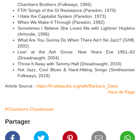
Chambers Brothers (Folkways, 1966)
FTA! Songs of the GI Resistance (Paredon, 1970)
I Hate the Capitalist System (Paredon, 1973)
When We Make It Through (Paredon, 1982)
Sometimes I Believe She Loves Me with Lightnin' Hopkins
(Arhoolie, 1996)
What Are You Gonna Do When There Ain't No Jazz? (GHB,
2002)
Live! at the Ash Grove: New Years Eve 1961–62
(Dreadnaught, 2004)
Throw It Away with Tammy Hall (Dreadnaught, 2016)
Hot Jazz, Cool Blues & Hard-Hitting Songs (Smithsonian
Folkways, 2018)
Article Source :
https://fr.wikipedia.org/wiki/Barbara_Dane
Haut de Page
#Chanteurs-Chanteuses
Partager