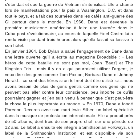
s'étendait et que la guerre du Vietnam s'intensifiait. Elle a chanté
lors de manifestations pour la paix à Washington, D.C. et dans
tout le pays, et a fait des tournées dans les cafés anti-guerre des
GI partout dans le monde. En 1966, Dane est devenue la
première musicienne américaine à faire une tournée dans le
Cuba post-révolutionnaire, au cours de laquelle Fidel Castro lui a
rendu visite pendant trois heures alors qu'elle faisait sa lessive à
son hôtel.
En janvier 1964, Bob Dylan a salué l'engagement de Dane dans
une lettre ouverte qu'il a écrite au magazine Broadside : « Les
héros de cette bataille ne sont pas moi, Joan [Baez] et The
Kingston Trio... mais il y en a qui pourraient utiliser l'argent, je
veux dire des gens comme Tom Paxton, Barbara Dane et Johnny
Herald... ce sont des héros si un tel mot doit être utilisé ici... nous
avons besoin de plus de gens gentils comme ces gens qui ne
peuvent pas aller contre leur conscience, peu importe ce qu'ils
pourraient gagner et j'en suis venu à penser que c'est peut-être
la chose la plus importante au monde. » En 1970, Dane a fondé
Paredon Records avec son mari Irwin Silber, un label spécialisé
dans la musique de protestation internationale. Elle a produit près
de 50 albums, dont trois de son propre chef, sur une période de
12 ans. Le label a ensuite été intégré à Smithsonian Folkways, un
label de la Smithsonian Institution, et est disponible via son