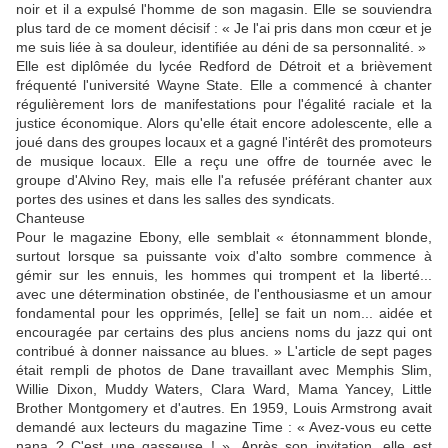
noir et il a expulsé l'homme de son magasin. Elle se souviendra
plus tard de ce moment décisif : « Je l'ai pris dans mon cœur et je
me suis liée à sa douleur, identifiée au déni de sa personnalité. »
Elle est diplômée du lycée Redford de Détroit et a brièvement
fréquenté l'université Wayne State. Elle a commencé à chanter
régulièrement lors de manifestations pour l'égalité raciale et la
justice économique. Alors qu'elle était encore adolescente, elle a
joué dans des groupes locaux et a gagné l'intérêt des promoteurs
de musique locaux. Elle a reçu une offre de tournée avec le
groupe d'Alvino Rey, mais elle l'a refusée préférant chanter aux
portes des usines et dans les salles des syndicats.
Chanteuse
Pour le magazine Ebony, elle semblait « étonnamment blonde,
surtout lorsque sa puissante voix d'alto sombre commence à
gémir sur les ennuis, les hommes qui trompent et la liberté...
avec une détermination obstinée, de l'enthousiasme et un amour
fondamental pour les opprimés, [elle] se fait un nom... aidée et
encouragée par certains des plus anciens noms du jazz qui ont
contribué à donner naissance au blues. » L'article de sept pages
était rempli de photos de Dane travaillant avec Memphis Slim,
Willie Dixon, Muddy Waters, Clara Ward, Mama Yancey, Little
Brother Montgomery et d'autres. En 1959, Louis Armstrong avait
demandé aux lecteurs du magazine Time : « Avez-vous eu cette
nana ? C'est une gasseuse ! ». Après son invitation, elle est