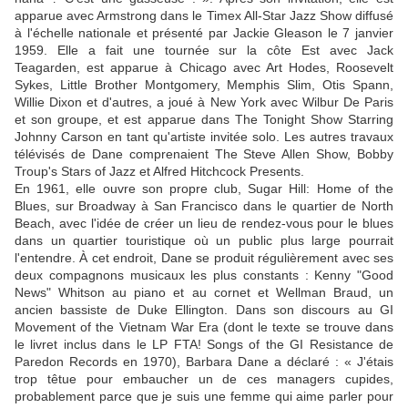
apparue avec Armstrong dans le Timex All-Star Jazz Show diffusé
à l'échelle nationale et présenté par Jackie Gleason le 7 janvier
1959. Elle a fait une tournée sur la côte Est avec Jack
Teagarden, est apparue à Chicago avec Art Hodes, Roosevelt
Sykes, Little Brother Montgomery, Memphis Slim, Otis Spann,
Willie Dixon et d'autres, a joué à New York avec Wilbur De Paris
et son groupe, et est apparue dans The Tonight Show Starring
Johnny Carson en tant qu'artiste invitée solo. Les autres travaux
télévisés de Dane comprenaient The Steve Allen Show, Bobby
Troup's Stars of Jazz et Alfred Hitchcock Presents.
En 1961, elle ouvre son propre club, Sugar Hill: Home of the
Blues, sur Broadway à San Francisco dans le quartier de North
Beach, avec l'idée de créer un lieu de rendez-vous pour le blues
dans un quartier touristique où un public plus large pourrait
l'entendre. À cet endroit, Dane se produit régulièrement avec ses
deux compagnons musicaux les plus constants : Kenny "Good
News" Whitson au piano et au cornet et Wellman Braud, un
ancien bassiste de Duke Ellington. Dans son discours au GI
Movement of the Vietnam War Era (dont le texte se trouve dans
le livret inclus dans le LP FTA! Songs of the GI Resistance de
Paredon Records en 1970), Barbara Dane a déclaré : « J'étais
trop têtue pour embaucher un de ces managers cupides,
probablement parce que je suis une femme qui aime parler pour