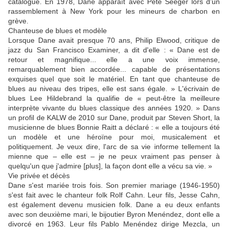
catalogue. En 1978, Dane apparaît avec Pete Seeger lors d'un
rassemblement à New York pour les mineurs de charbon en
grève.
Chanteuse de blues et modèle
Lorsque Dane avait presque 70 ans, Philip Elwood, critique de
jazz du San Francisco Examiner, a dit d'elle : « Dane est de
retour et magnifique... elle a une voix immense,
remarquablement bien accordée... capable de présentations
exquises quel que soit le matériel. En tant que chanteuse de
blues au niveau des tripes, elle est sans égale. » L'écrivain de
blues Lee Hildebrand la qualifie de « peut-être la meilleure
interprète vivante du blues classique des années 1920. » Dans
un profil de KALW de 2010 sur Dane, produit par Steven Short, la
musicienne de blues Bonnie Raitt a déclaré : « elle a toujours été
un modèle et une héroïne pour moi, musicalement et
politiquement. Je veux dire, l'arc de sa vie informe tellement la
mienne que – elle est – je ne peux vraiment pas penser à
quelqu'un que j'admire [plus], la façon dont elle a vécu sa vie. »
Vie privée et décès
Dane s'est mariée trois fois. Son premier mariage (1946-1950)
s'est fait avec le chanteur folk Rolf Cahn. Leur fils, Jesse Cahn,
est également devenu musicien folk. Dane a eu deux enfants
avec son deuxième mari, le bijoutier Byron Menéndez, dont elle a
divorcé en 1963. Leur fils Pablo Menéndez dirige Mezcla, un