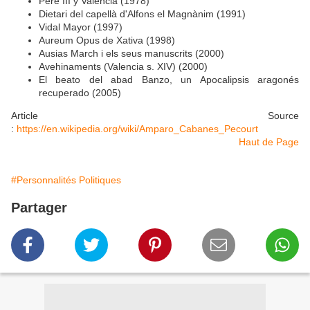
Pere III y Valencia (1978)
Dietari del capellà d'Alfons el Magnànim (1991)
Vidal Mayor (1997)
Aureum Opus de Xativa (1998)
Ausias March i els seus manuscrits (2000)
Avehinaments (Valencia s. XIV) (2000)
El beato del abad Banzo, un Apocalipsis aragonés
recuperado (2005)
Article Source
:
https://en.wikipedia.org/wiki/Amparo_Cabanes_Pecourt
Haut de Page
#Personnalités Politiques
Partager