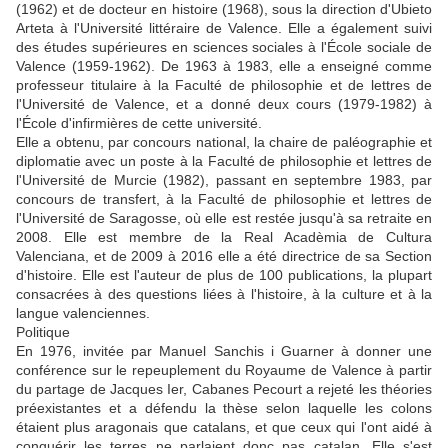
(1962) et de docteur en histoire (1968), sous la direction d'Ubieto
Arteta à l'Université littéraire de Valence. Elle a également suivi
des études supérieures en sciences sociales à l'École sociale de
Valence (1959-1962). De 1963 à 1983, elle a enseigné comme
professeur titulaire à la Faculté de philosophie et de lettres de
l'Université de Valence, et a donné deux cours (1979-1982) à
l'École d'infirmières de cette université.
Elle a obtenu, par concours national, la chaire de paléographie et
diplomatie avec un poste à la Faculté de philosophie et lettres de
l'Université de Murcie (1982), passant en septembre 1983, par
concours de transfert, à la Faculté de philosophie et lettres de
l'Université de Saragosse, où elle est restée jusqu'à sa retraite en
2008. Elle est membre de la Real Acadèmia de Cultura
Valenciana, et de 2009 à 2016 elle a été directrice de sa Section
d'histoire. Elle est l'auteur de plus de 100 publications, la plupart
consacrées à des questions liées à l'histoire, à la culture et à la
langue valenciennes.
Politique
En 1976, invitée par Manuel Sanchis i Guarner à donner une
conférence sur le repeuplement du Royaume de Valence à partir
du partage de Jacques Ier, Cabanes Pecourt a rejeté les théories
préexistantes et a défendu la thèse selon laquelle les colons
étaient plus aragonais que catalans, et que ceux qui l'ont aidé à
conquérir les terres ne parlaient donc pas catalan. Elle s'est