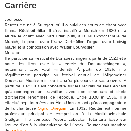
Carrière
Jeunesse
Reutter est né à Stuttgart, où il a suivi des cours de chant avec
Emma Rückbeil-Hiller. Il s'est installé à Munich en 1920 et a
étudié le chant avec Karl Erler, puis, à la Musikhochschule de
Munich, le piano avec Franz Dorfmüller, l'orgue avec Ludwig
Mayer et la composition avec Walter Courvoisier.
Musique
Il a participé au Festival de Donaueschingen à partir de 1923 et a
noué des liens avec le « cercle de Donaueschingen »,
notamment avec Paul Hindemith. À partir de 1926, il a
régulièrement participé au festival annuel de l'Allgemeiner
Deutscher Musikverein, où il a créé plusieurs de ses œuvres. À
partir de 1929, il s'est concentré sur les récitals de lieds en tant
qu'accompagnateur, travaillant avec des chanteurs et chefs
d'orchestre renommés de l'époque. Entre 1930 et 1936, il a
effectué sept tournées aux États-Unis en tant qu'accompagnateur
de la chanteuse
Sigrid Onéguin
. En 1932, Reutter est nommé
professeur principal de composition à la Musikhochschule
Stuttgart. Il a composé l'opéra Lübecker Totentanz basé sur
l'œuvre d'art à la Marienkirche de Lübeck. Reutter était membre
du
parti nazi
.