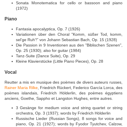
Sonata Monotematica for cello or bassoon and piano
(1972)
Piano
Fantasia apocalyptica, Op. 7 (1926)
Variationen über den Choral "Komm, süßer Tod, komm,
sel'ge Ruh'!" von Johann Sebastian Bach, Op. 15 (1928)
Die Passion in 9 Inventionen aus den "Biblischen Szenen",
Op. 25 (1930); also for guitar (1984)
Tanz-Suite (Dance Suite), Op. 29
Kleine Klavierstücke (Little Piano Pieces), Op. 28
Vocal
Reutter a mis en musique des poèmes de divers auteurs russes,
Rainer Maria Rilke
, Friedrich Rückert, Federico García Lorca, des
poèmes islandais, Friedrich Hölderlin, des poèmes égyptiens
anciens, Goethe, Sappho et Langston Hughes, entre autres.
3 Gesänge for medium voice and string quartet or string
orchestra, Op. 3 (1937); words by Friedrich Hölderlin
Russische Lieder (Russian Songs), 8 songs for voice and
piano, Op. 21 (1927); words by Fyodor Tyutchev, Calzow,