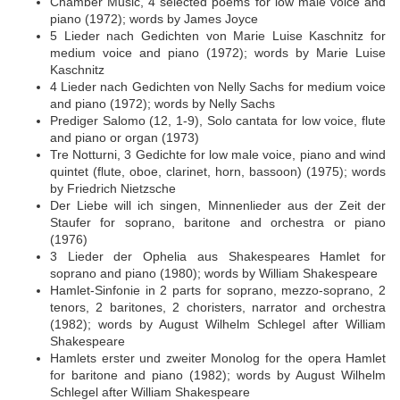
Chamber Music, 4 selected poems for low male voice and
piano (1972); words by James Joyce
5 Lieder nach Gedichten von Marie Luise Kaschnitz for
medium voice and piano (1972); words by Marie Luise
Kaschnitz
4 Lieder nach Gedichten von Nelly Sachs for medium voice
and piano (1972); words by Nelly Sachs
Prediger Salomo (12, 1-9), Solo cantata for low voice, flute
and piano or organ (1973)
Tre Notturni, 3 Gedichte for low male voice, piano and wind
quintet (flute, oboe, clarinet, horn, bassoon) (1975); words
by Friedrich Nietzsche
Der Liebe will ich singen, Minnenlieder aus der Zeit der
Staufer for soprano, baritone and orchestra or piano
(1976)
3 Lieder der Ophelia aus Shakespeares Hamlet for
soprano and piano (1980); words by William Shakespeare
Hamlet-Sinfonie in 2 parts for soprano, mezzo-soprano, 2
tenors, 2 baritones, 2 choristers, narrator and orchestra
(1982); words by August Wilhelm Schlegel after William
Shakespeare
Hamlets erster und zweiter Monolog for the opera Hamlet
for baritone and piano (1982); words by August Wilhelm
Schlegel after William Shakespeare