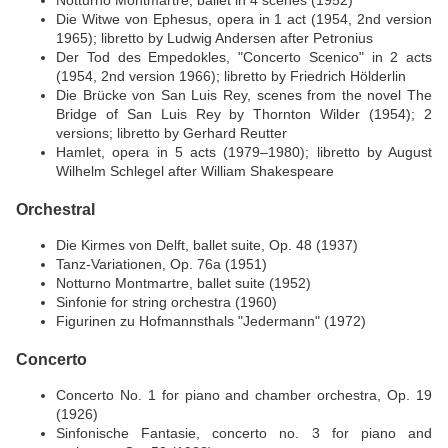
Notturno Montmartre, ballet in 4 scenes (1952)
Die Witwe von Ephesus, opera in 1 act (1954, 2nd version
1965); libretto by Ludwig Andersen after Petronius
Der Tod des Empedokles, "Concerto Scenico" in 2 acts
(1954, 2nd version 1966); libretto by Friedrich Hölderlin
Die Brücke von San Luis Rey, scenes from the novel The
Bridge of San Luis Rey by Thornton Wilder (1954); 2
versions; libretto by Gerhard Reutter
Hamlet, opera in 5 acts (1979–1980); libretto by August
Wilhelm Schlegel after William Shakespeare
Orchestral
Die Kirmes von Delft, ballet suite, Op. 48 (1937)
Tanz-Variationen, Op. 76a (1951)
Notturno Montmartre, ballet suite (1952)
Sinfonie for string orchestra (1960)
Figurinen zu Hofmannsthals "Jedermann" (1972)
Concerto
Concerto No. 1 for piano and chamber orchestra, Op. 19
(1926)
Sinfonische Fantasie, concerto no. 3 for piano and