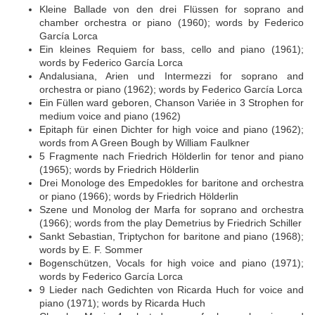
Kleine Ballade von den drei Flüssen for soprano and
chamber orchestra or piano (1960); words by Federico
García Lorca
Ein kleines Requiem for bass, cello and piano (1961);
words by Federico García Lorca
Andalusiana, Arien und Intermezzi for soprano and
orchestra or piano (1962); words by Federico García Lorca
Ein Füllen ward geboren, Chanson Variée in 3 Strophen for
medium voice and piano (1962)
Epitaph für einen Dichter for high voice and piano (1962);
words from A Green Bough by William Faulkner
5 Fragmente nach Friedrich Hölderlin for tenor and piano
(1965); words by Friedrich Hölderlin
Drei Monologe des Empedokles for baritone and orchestra
or piano (1966); words by Friedrich Hölderlin
Szene und Monolog der Marfa for soprano and orchestra
(1966); words from the play Demetrius by Friedrich Schiller
Sankt Sebastian, Triptychon for baritone and piano (1968);
words by E. F. Sommer
Bogenschützen, Vocals for high voice and piano (1971);
words by Federico García Lorca
9 Lieder nach Gedichten von Ricarda Huch for voice and
piano (1971); words by Ricarda Huch