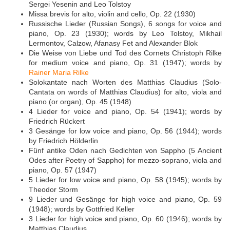
Sergei Yesenin and Leo Tolstoy
Missa brevis for alto, violin and cello, Op. 22 (1930)
Russische Lieder (Russian Songs), 6 songs for voice and
piano, Op. 23 (1930); words by Leo Tolstoy, Mikhail
Lermontov, Calzow, Afanasy Fet and Alexander Blok
Die Weise von Liebe und Tod des Cornets Christoph Rilke
for medium voice and piano, Op. 31 (1947); words by
Rainer Maria Rilke
Solokantate nach Worten des Matthias Claudius (Solo-
Cantata on words of Matthias Claudius) for alto, viola and
piano (or organ), Op. 45 (1948)
4 Lieder for voice and piano, Op. 54 (1941); words by
Friedrich Rückert
3 Gesänge for low voice and piano, Op. 56 (1944); words
by Friedrich Hölderlin
Fünf antike Oden nach Gedichten von Sappho (5 Ancient
Odes after Poetry of Sappho) for mezzo-soprano, viola and
piano, Op. 57 (1947)
5 Lieder for low voice and piano, Op. 58 (1945); words by
Theodor Storm
9 Lieder und Gesänge for high voice and piano, Op. 59
(1948); words by Gottfried Keller
3 Lieder for high voice and piano, Op. 60 (1946); words by
Matthias Claudius