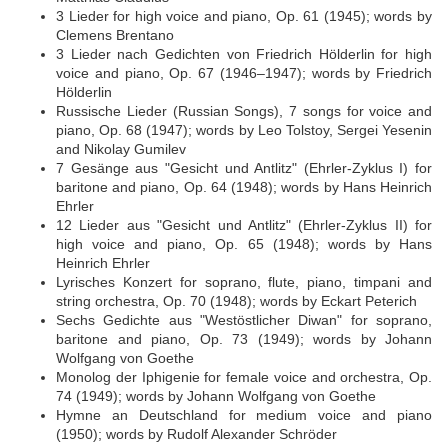
3 Lieder for high voice and piano, Op. 61 (1945); words by
Clemens Brentano
3 Lieder nach Gedichten von Friedrich Hölderlin for high
voice and piano, Op. 67 (1946–1947); words by Friedrich
Hölderlin
Russische Lieder (Russian Songs), 7 songs for voice and
piano, Op. 68 (1947); words by Leo Tolstoy, Sergei Yesenin
and Nikolay Gumilev
7 Gesänge aus "Gesicht und Antlitz" (Ehrler-Zyklus I) for
baritone and piano, Op. 64 (1948); words by Hans Heinrich
Ehrler
12 Lieder aus "Gesicht und Antlitz" (Ehrler-Zyklus II) for
high voice and piano, Op. 65 (1948); words by Hans
Heinrich Ehrler
Lyrisches Konzert for soprano, flute, piano, timpani and
string orchestra, Op. 70 (1948); words by Eckart Peterich
Sechs Gedichte aus "Westöstlicher Diwan" for soprano,
baritone and piano, Op. 73 (1949); words by Johann
Wolfgang von Goethe
Monolog der Iphigenie for female voice and orchestra, Op.
74 (1949); words by Johann Wolfgang von Goethe
Hymne an Deutschland for medium voice and piano
(1950); words by Rudolf Alexander Schröder