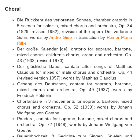
Choral
Die Rückkehr des verlorenen Sohnes, chamber oratorio in
5 scenes for soloists, mixed chorus and orchestra, Op. 34
(1929, revised 1952); revision of the opera Der verlorene
Sohn; words by
André Gide
in translation by
Rainer Maria
Rilke
Der große Kalender [de], oratorio for soprano, baritone,
mixed chorus, children's chorus, organ and orchestra, Op.
43 (1933, revised 1970)
Der glückliche Bauer, cantata after songs of Matthias
Claudius for mixed or male chorus and orchestra, Op. 44
(revised version 1957); words by Matthias Claudius
Gesang des Deutschen, cantata for soprano, baritone,
mixed chorus and orchestra, Op. 49 (1937); words by
Friedrich Hölderlin
Chorfantasie in 3 movements for soprano, baritone, mixed
chorus and orchestra, Op. 52 (1939); words by Johann
Wolfgang von Goethe
Pandora, cantata for soprano, baritone, mixed chorus and
orchestra, Op. 72 (1949); words by Johann Wolfgang von
Goethe
Bauernhochzeit. 8 Gedichte zum Singen, Spielen und