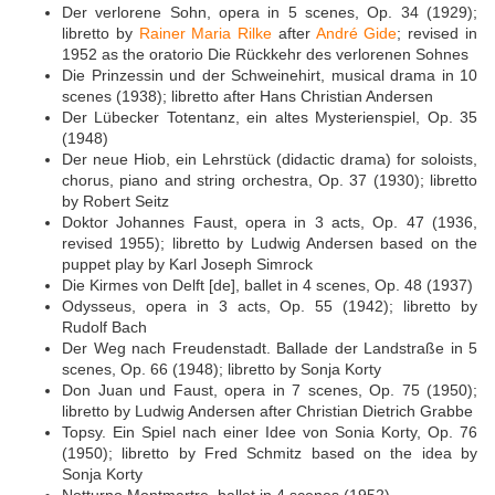
Der verlorene Sohn, opera in 5 scenes, Op. 34 (1929);
libretto by
Rainer Maria Rilke
after
André Gide
; revised in
1952 as the oratorio Die Rückkehr des verlorenen Sohnes
Die Prinzessin und der Schweinehirt, musical drama in 10
scenes (1938); libretto after Hans Christian Andersen
Der Lübecker Totentanz, ein altes Mysterienspiel, Op. 35
(1948)
Der neue Hiob, ein Lehrstück (didactic drama) for soloists,
chorus, piano and string orchestra, Op. 37 (1930); libretto
by Robert Seitz
Doktor Johannes Faust, opera in 3 acts, Op. 47 (1936,
revised 1955); libretto by Ludwig Andersen based on the
puppet play by Karl Joseph Simrock
Die Kirmes von Delft [de], ballet in 4 scenes, Op. 48 (1937)
Odysseus, opera in 3 acts, Op. 55 (1942); libretto by
Rudolf Bach
Der Weg nach Freudenstadt. Ballade der Landstraße in 5
scenes, Op. 66 (1948); libretto by Sonja Korty
Don Juan und Faust, opera in 7 scenes, Op. 75 (1950);
libretto by Ludwig Andersen after Christian Dietrich Grabbe
Topsy. Ein Spiel nach einer Idee von Sonia Korty, Op. 76
(1950); libretto by Fred Schmitz based on the idea by
Sonja Korty