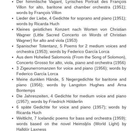
Der himmlische Vagant, Lyrisches Portrait des François
Villon for alto, baritone and chamber orchestra (1951);
words by François Villon
Lieder der Liebe, 4 Gedichte for soprano and piano (1951);
words by Ricarda Huch
Kleines geistliches Konzert nach Worten von Christian
Wagner (Little Sacred Concerto on Words of Christian
Wagner) for alto and viola (1953)
Spanischer Totentanz, 5 Poems for 2 medium voices and
orchestra (1953); words by Federico García Lorca
Aus dem Hohelied Salomonis (From the Song of Solomon),
Concerto Grosso for alto, viola, piano and orchestra (1956)
3 Zigeunerromanzen for voice and piano (1956); words by
Federico García Lorca
Meine dunklen Hände, 5 Negergedichte for baritone and
piano (1956); words by Langston Hughes and Arna
Bontemps
Die Jahreszeiten, 4 Gedichte for medium voice and piano
(1957); words by Friedrich Hölderlin
6 späte Gedichte for voice and piano (1957); words by
Ricarda Huch
Weltlicht, 7 Icelandic poems for bass and orchestra (1959);
words based on the novel Heimsljós (World Light) by
Halldór Laxness