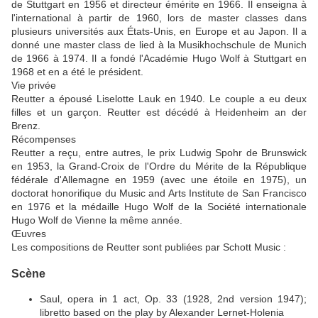
de Stuttgart en 1956 et directeur émérite en 1966. Il enseigna à
l'international à partir de 1960, lors de master classes dans
plusieurs universités aux États-Unis, en Europe et au Japon. Il a
donné une master class de lied à la Musikhochschule de Munich
de 1966 à 1974. Il a fondé l'Académie Hugo Wolf à Stuttgart en
1968 et en a été le président.
Vie privée
Reutter a épousé Liselotte Lauk en 1940. Le couple a eu deux
filles et un garçon. Reutter est décédé à Heidenheim an der
Brenz.
Récompenses
Reutter a reçu, entre autres, le prix Ludwig Spohr de Brunswick
en 1953, la Grand-Croix de l'Ordre du Mérite de la République
fédérale d'Allemagne en 1959 (avec une étoile en 1975), un
doctorat honorifique du Music and Arts Institute de San Francisco
en 1976 et la médaille Hugo Wolf de la Société internationale
Hugo Wolf de Vienne la même année.
Œuvres
Les compositions de Reutter sont publiées par Schott Music :
Scène
Saul, opera in 1 act, Op. 33 (1928, 2nd version 1947);
libretto based on the play by Alexander Lernet-Holenia