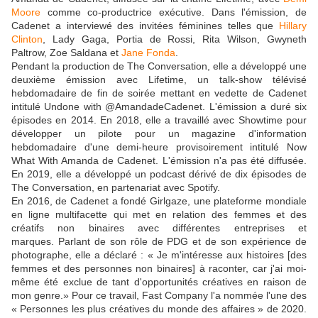
Moore
comme co-productrice exécutive. Dans l'émission, de
Cadenet a interviewé des invitées féminines telles que
Hillary
Clinton
, Lady Gaga, Portia de Rossi, Rita Wilson, Gwyneth
Paltrow, Zoe Saldana et
Jane Fonda
.
Pendant la production de The Conversation, elle a développé une
deuxième émission avec Lifetime, un talk-show télévisé
hebdomadaire de fin de soirée mettant en vedette de Cadenet
intitulé Undone with @AmandadeCadenet. L'émission a duré six
épisodes en 2014. En 2018, elle a travaillé avec Showtime pour
développer un pilote pour un magazine d'information
hebdomadaire d'une demi-heure provisoirement intitulé Now
What With Amanda de Cadenet. L'émission n'a pas été diffusée.
En 2019, elle a développé un podcast dérivé de dix épisodes de
The Conversation, en partenariat avec Spotify.
En 2016, de Cadenet a fondé Girlgaze, une plateforme mondiale
en ligne multifacette qui met en relation des femmes et des
créatifs non binaires avec différentes entreprises et
marques. Parlant de son rôle de PDG et de son expérience de
photographe, elle a déclaré : « Je m'intéresse aux histoires [des
femmes et des personnes non binaires] à raconter, car j'ai moi-
même été exclue de tant d'opportunités créatives en raison de
mon genre.» Pour ce travail, Fast Company l'a nommée l'une des
« Personnes les plus créatives du monde des affaires » de 2020.