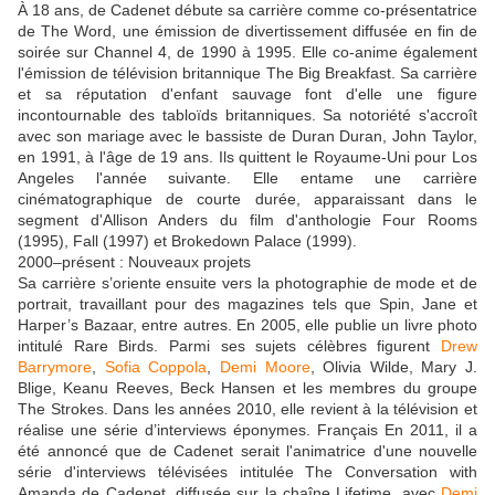
À 18 ans, de Cadenet débute sa carrière comme co-présentatrice
de The Word, une émission de divertissement diffusée en fin de
soirée sur Channel 4, de 1990 à 1995. Elle co-anime également
l'émission de télévision britannique The Big Breakfast. Sa carrière
et sa réputation d'enfant sauvage font d'elle une figure
incontournable des tabloïds britanniques. Sa notoriété s'accroît
avec son mariage avec le bassiste de Duran Duran, John Taylor,
en 1991, à l'âge de 19 ans. Ils quittent le Royaume-Uni pour Los
Angeles l'année suivante. Elle entame une carrière
cinématographique de courte durée, apparaissant dans le
segment d'Allison Anders du film d'anthologie Four Rooms
(1995), Fall (1997) et Brokedown Palace (1999).
2000–présent : Nouveaux projets
Sa carrière s’oriente ensuite vers la photographie de mode et de
portrait, travaillant pour des magazines tels que Spin, Jane et
Harper’s Bazaar, entre autres. En 2005, elle publie un livre photo
intitulé Rare Birds. Parmi ses sujets célèbres figurent
Drew
Barrymore
,
Sofia Coppola
,
Demi Moore
, Olivia Wilde, Mary J.
Blige, Keanu Reeves, Beck Hansen et les membres du groupe
The Strokes. Dans les années 2010, elle revient à la télévision et
réalise une série d’interviews éponymes. Français En 2011, il a
été annoncé que de Cadenet serait l'animatrice d'une nouvelle
série d'interviews télévisées intitulée The Conversation with
Amanda de Cadenet, diffusée sur la chaîne Lifetime, avec
Demi