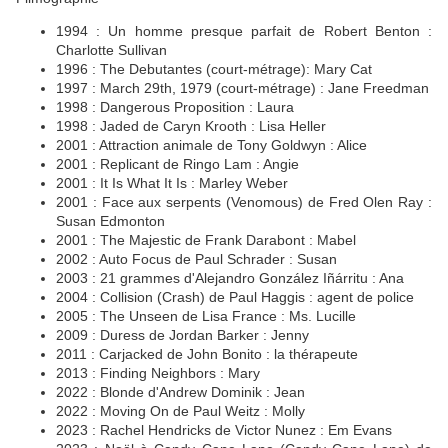
1994 : Un homme presque parfait de Robert Benton :
Charlotte Sullivan
1996 : The Debutantes (court-métrage): Mary Cat
1997 : March 29th, 1979 (court-métrage) : Jane Freedman
1998 : Dangerous Proposition : Laura
1998 : Jaded de Caryn Krooth : Lisa Heller
2001 : Attraction animale de Tony Goldwyn : Alice
2001 : Replicant de Ringo Lam : Angie
2001 : It Is What It Is : Marley Weber
2001 : Face aux serpents (Venomous) de Fred Olen Ray :
Susan Edmonton
2001 : The Majestic de Frank Darabont : Mabel
2002 : Auto Focus de Paul Schrader : Susan
2003 : 21 grammes d'Alejandro González Iñárritu : Ana
2004 : Collision (Crash) de Paul Haggis : agent de police
2005 : The Unseen de Lisa France : Ms. Lucille
2009 : Duress de Jordan Barker : Jenny
2011 : Carjacked de John Bonito : la thérapeute
2013 : Finding Neighbors : Mary
2022 : Blonde d'Andrew Dominik : Jean
2022 : Moving On de Paul Weitz : Molly
2023 : Rachel Hendricks de Victor Nunez : Em Evans