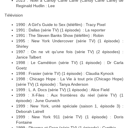
2023 : Noël à Candy Cane Lane (Candy Cane Lane) de
Reginald Hudlin : Lee
Télévision
1990 : A Girl's Guide to Sex (téléfilm) : Tracy Pixel
1991 : Dallas (série TV) (1 épisode) : La reporter
1991 : The Steven Banks Show (téléfilm) : Robin
1995 : New York Undercover (série TV) (1 épisode) :
Shirley
1997 : On ne vit qu'une fois (série TV) (2 épisodes) :
Janice Talbert
1998 : Le Caméléon (série TV) (1 épisode) : Dr Carla
Goetz
1998 : Frasier (série TV) (1 épisode) : Claudia Kynock
1998 : Chicago Hope : La Vie à tout prix (Chicago Hope)
(série TV) (1 épisode) : Tanya Anderson
1999 : L. A. Docs (série TV) (1 épisode) : Alice Field
1999 : X-Files : Aux frontières du réel (série TV) (1
épisode) : June Gurwich
1999 : New York, unité spéciale (saison 1, épisode 3) :
Deborah Latrell
1999 : New York 911 (série TV) (1 épisode) : Doris
Fontaine
1999 : Dharma et Greg (série TV) (1 épisode) : Cynthia