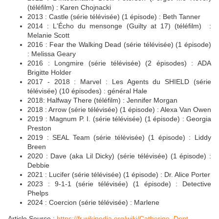
(téléfilm) : Karen Chojnacki
2013 : Castle (série télévisée) (1 épisode) : Beth Tanner
2014 : L'Écho du mensonge (Guilty at 17) (téléfilm) :
Melanie Scott
2016 : Fear the Walking Dead (série télévisée) (1 épisode)
: Melissa Geary
2016 : Longmire (série télévisée) (2 épisodes) : ADA
Brigitte Holder
2017 - 2018 : Marvel : Les Agents du SHIELD (série
télévisée) (10 épisodes) : général Hale
2018: Halfway There (téléfilm) : Jennifer Morgan
2018 : Arrow (série télévisée) (1 épisode) : Alexa Van Owen
2019 : Magnum P. I. (série télévisée) (1 épisode) : Georgia
Preston
2019 : SEAL Team (série télévisée) (1 épisode) : Liddy
Breen
2020 : Dave (aka Lil Dicky) (série télévisée) (1 épisode) :
Debbie
2021 : Lucifer (série télévisée) (1 épisode) : Dr. Alice Porter
2023 : 9-1-1 (série télévisée) (1 épisode) : Detective
Phelps
2024 : Coercion (série télévisée) : Marlene
Article Source :
https://fr.wikipedia.org/wiki/Catherine_Dent