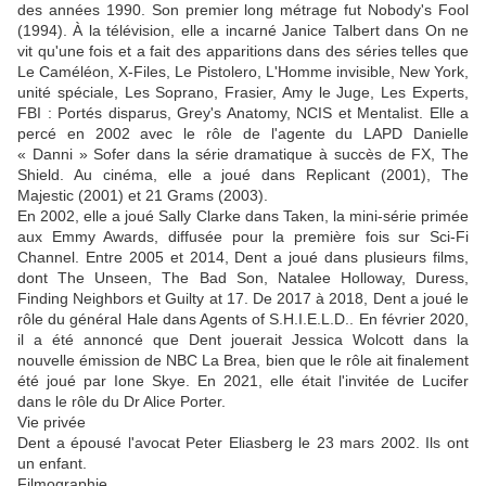
des années 1990. Son premier long métrage fut Nobody's Fool
(1994). À la télévision, elle a incarné Janice Talbert dans On ne
vit qu'une fois et a fait des apparitions dans des séries telles que
Le Caméléon, X-Files, Le Pistolero, L'Homme invisible, New York,
unité spéciale, Les Soprano, Frasier, Amy le Juge, Les Experts,
FBI : Portés disparus, Grey's Anatomy, NCIS et Mentalist. Elle a
percé en 2002 avec le rôle de l'agente du LAPD Danielle
« Danni » Sofer dans la série dramatique à succès de FX, The
Shield. Au cinéma, elle a joué dans Replicant (2001), The
Majestic (2001) et 21 Grams (2003).
En 2002, elle a joué Sally Clarke dans Taken, la mini-série primée
aux Emmy Awards, diffusée pour la première fois sur Sci-Fi
Channel. Entre 2005 et 2014, Dent a joué dans plusieurs films,
dont The Unseen, The Bad Son, Natalee Holloway, Duress,
Finding Neighbors et Guilty at 17. De 2017 à 2018, Dent a joué le
rôle du général Hale dans Agents of S.H.I.E.L.D.. En février 2020,
il a été annoncé que Dent jouerait Jessica Wolcott dans la
nouvelle émission de NBC La Brea, bien que le rôle ait finalement
été joué par Ione Skye. En 2021, elle était l'invitée de Lucifer
dans le rôle du Dr Alice Porter.
Vie privée
Dent a épousé l'avocat Peter Eliasberg le 23 mars 2002. Ils ont
un enfant.
Filmographie