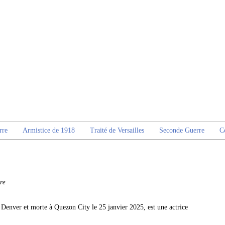
rre
Armistice de 1918
Traité de Versailles
Seconde Guerre
C
re
enver et morte à Quezon City le 25 janvier 2025, est une actrice