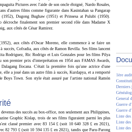
mpaguita Pictures avec l'aide de son oncle éloigné, Nardo Rosales,
dans d'autres films comme figurante dans Kasintahan sa Pangarap
o (1952), Dugong Bughaw (1951) et Prinsesa at Pulubi (1950).
ero décroche finalement son premier second rôle dans Madame X
lasig, aux côtés de César Ramirez.
(1952), aux côtés d'Oscar Moreno, elle commence à se faire un
 à succès, Cofradia, aux côtés de Ramon Revilla. Ses films lancent
olita Rodriguez, Ric Rodrigo et Luis Gonzales pour les films Pilya
Docu
çu son premier prix d'interprétation en 1954 aux FAMAS Awards,
 Dalagang Ilocana. C'était la première fois qu'une actrice d'une
 elle a joué dans un autre film à succès, Kurdapya, et a remporté
1ère aud
de Boys Town. Son style était assuré par l'artiste national Ramón
Constitut
Derniers 
Généalogi
General d
ité
Guerre d'
Guerre d
s devenus des succès au box-office, non seulement aux Philippines,
Liste des
azine Graphic Kislap, trois de ses films figuraient parmi les plus
Liste des
'est classé premier avec 83 154 £ (soit 10 640 328 £ en 2021),
Liste des
ec 82 793 £ (soit 10 594 135 £ en 2021), tandis que Paru-Parong