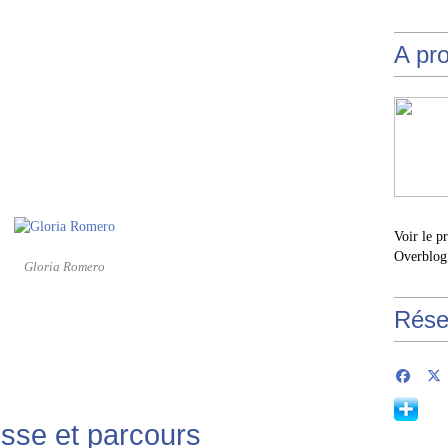
A pr
Voir le p
Overblog
Gloria Romero
Rése
sse et parcours