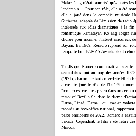
Malacañang n'était autorisé qu'« après les 
lendemain ». Pour son rôle, elle a été 
elle a joué dans la comédie musicale 
Gutierrez, adaptée de l'émission de radio
intéressée aux rôles dramatiques à la fi
romantique Kamatayan Ko ang Ibigin Ka, 
choisie pour incarner l'intérêt amoureux d
Bayani. En 1969, Romero reprend son rôle
remporté huit FAMAS Awards, dont celui d
Tandis que Romero continuait à jouer le r
secondaires tout au long des années 1970
(1971), chacun mettant en vedette Hilda Ko
a ensuite joué le rôle de l'intérêt amou
Romero est ensuite apparu dans un certain 
retrouvé Revilla Sr. dans le drame d'acti
Darna, Lipad, Darna ! qui met en vedette 
records au box-office national, rapportant
pesos philippins de 2022. Romero a ensuite 
Sakada. Cependant, le film a été retiré des 
Marcos.