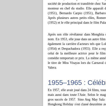
société de production et transférée chez Sa
monteur en chef du studio. Elle apparaît 
(1951), Bernardo Carpio (1951), Barbar
Après plusieurs autres petits rôles, Rom
(1952) et le rôle principal dans le film Pa
Après son rôle révélateur dans Monghita 
nom. En 1953, elle joue dans un autre film
également la carrière d'acteurs tels que L
(1954) et Despachadora (1955). Elle a re
celui de la meilleure actrice pour le film
comédie remportait ce prix. La même année,
le titre de Miss Visayas lors du Carnaval 
Valera.
1955–1965 : Célébr
En 1957, elle avait joué dans 24 films, tou
mais aussi dans toute l'Asie. Selon le mag
gros succès de 1957. Sino Ang May Sala s
Hongkong Holiday s'est classé deuxième av