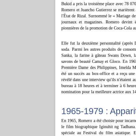
Bukid a pris la troisième place avec 78 07
Romero et Juancho Gutierrez se marièrent 
l'État de Rizal. Surnommé le « Mariage de l
journaux et magazines. Romero devint é
pionnières de la promotion de Coca-Cola a
Elle fut la deuxième personnalité (après
soda. Parmi les autres produits de conso
Sanka, la farine à gâteau Swans Down, la
savons de beauté Camay et Gloco. En 1965
Première Dame des Philippines, Imelda Ma
été un succès au box-office et a reçu une
révélé dans une interview qu'ils n'étaient a
bureau à 18 heures et à terminer à 6 heur
nomination pour la meilleure actrice aux
1965-1979 : Appari
En 1965, Romero a été choisie pour incarn
le film biographique Iginuhit ng Tadhana.
spéciale au Festival du film asiatique. 