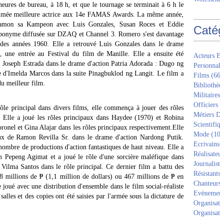
heures de bureau, à 18 h, et que le tournage se terminait à 6 h le
nommée meilleure actrice aux 14e FAMAS Awards. La même année,
Hamon sa Kampeon avec Luis Gonzales, Susan Roces et Eddie
Caté
 éponyme diffusée sur DZAQ et Channel 3. Romero s'est davantage
n des années 1960. Elle a retrouvé Luis Gonzales dans le drame
une entrée au Festival du film de Manille. Elle a ensuite été
Acteurs E
e Joseph Estrada dans le drame d'action Patria Adorada : Dugo ng
Personnal
 d'Imelda Marcos dans la suite Pinagbuklod ng Langit. Le film a
Films
(66
u meilleur film.
Bibliothè
Militaires
Officiers
ôle principal dans divers films, elle commença à jouer des rôles
Métiers D
. Elle a joué les rôles principaux dans Haydee (1970) et Robina
Scientifi
ronel et Gina Alajar dans les rôles principaux respectivement.Elle
Mode
(10
reux de Ramon Revilla Sr. dans le drame d'action Nardong Putik.
Ecrivains
nombre de productions d'action fantastiques de haut niveau. Elle a
Réalisate
on Pepeng Agimat et a joué le rôle d'une sorcière maléfique dans
Journalis
Vilma Santos dans le rôle principal. Ce dernier film a battu des
Résistant
 8 millions de ₱ (1,1 million de dollars) ou 467 millions de ₱ en
Chanteur
joué avec une distribution d'ensemble dans le film social-réaliste
Evèneme
salles et des copies ont été saisies par l'armée sous la dictature de
Organisat
Organisat