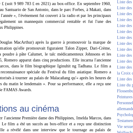
Liste de
0 £ (soit 9 989 783 £ en 2021) au box-office. En septembre 1960,
Liste de
au Santuario de San Antonio, dans le parc Forbes, à Makati, dans
Liste de
'année », l'événement fut couvert à la radio et par les principaux
Liste de
galement un mannequin commercial rentable et fut l'une des
Liste de
ux Philippines.
Liste de
Liste de
 Douglas MacArthur) après la guerre à promouvoir la marque de
Liste de
mmation qu'elle promouvait figuraient Talon Zipper, Dari-Crème,
Liste de
 poudre à pâte Calumet, le talc médicamenteux Johnsons et les
Liste de
, Romero apparut dans cinq productions. Elle incarna l'ancienne
Liste de
rcos, dans le film biographique Iginuhit ng Tadhana. Le film a
Liste des
 reconnaissance spéciale du Festival du film asiatique. Romero a
la Croix 
utorisés à tourner au palais de Malacañang qu'« après les heures de
Liste des
es du matin le lendemain ». Pour sa performance, elle a reçu une
Liste du 
 14e FAMAS Awards.
Flossenb
Peintures
Personnel
tions au cinéma
allemand
Psycholog
er l'ancienne Première dame des Philippines, Imelda Marcos, dans
Testament
 Le film a été un succès au box-office et a reçu une distinction
Vie sexue
Elle a révélé dans une interview que le tournage au palais de
Wolfssch