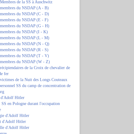
s Membres de la SS à Auschwitz
s membres du NSDAP (A - B)
s membres du NSDAP (C - D)
s membres du NSDAP (E - F)
s membres du NSDAP (G - H)
s membres du NSDAP (I - K)
s membres du NSDAP (L - M)
s membres du NSDAP (N - Q)
s membres du NSDAP (R - S)
s membres du NSDAP (T - V)
s membres du NSDAP (W - Z)
 récipiendaires de la Croix de chevalier de
de fer
 victimes de la Nuit des Longs Couteaux
personnel SS du camp de concentration de
urg
 d'Adolf Hitler
 SS en Pologne durant l'occupation
e
ie d'Adolf Hitler
 d'Adolf Hitler
lle d'Adolf Hitler
anze