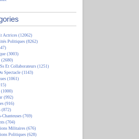
gories
t Actrices
(12062)
ités Politiques
(8262)
47)
que
(3003)
(2680)
 Ss Et Collaborateurs
(1251)
u Spectacle
(1143)
ques
(1061)
15)
(1000)
ur
(992)
tes
(916)
s
(872)
s-Chanteuses
(769)
nts
(704)
ions Militaires
(676)
ions Politiques
(628)