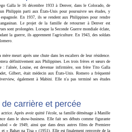
ego Galla le 16 décembre 1933 à Denver, dans le Colorado, de
n Philippin parti aux États-Unis pour poursuivre ses études, y
 espagnole. En 1937, ils se rendent aux Philippines pour rendre
angasinan. Le projet de la famille de retourner à Denver est
vues sont prolongées. Lorsque la Seconde Guerre mondiale éclate,
dant la guerre, ils apprennent l'agriculture. En 1943, des soldats
 Romero.
a mère meurt après une chute dans les escaliers de leur résidence.
stera définitivement aux Philippines. Les trois frères et sœurs de
 : l'aînée, Louise, est devenue infirmière, son frère Tito Galla
adet, Gilbert, était médecin aux États-Unis. Romero a fréquenté
iverview, également à Mabini. Elle n'a pas terminé ses études
de carrière et percée
actrice. Après avoir quitté l'école, sa famille déménage à Manille
ance dans le show-business. Elle fait ses débuts comme figurante
od » de 1949, ainsi que dans deux autres films de Premiere
 et « Bahay na Tisa » (1951). Elle est finalement renvoyée de la