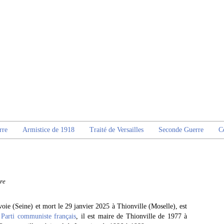
rre
Armistice de 1918
Traité de Versailles
Seconde Guerre
C
re
oie (Seine) et mort le 29 janvier 2025 à Thionville (Moselle), est
u
Parti communiste français
, il est maire de Thionville de 1977 à