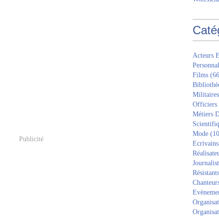
Caté
Acteurs E
Personnal
Films
(66
Bibliothè
Militaires
Officiers
Métiers D
Scientifi
Mode
(10
Publicité
Ecrivains
Réalisate
Journalis
Résistant
Chanteur
Evèneme
Organisat
Organisat