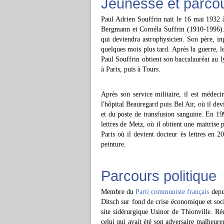
Jeunesse et parcou
Paul Adrien Souffrin nait le 16 mai 1932
Bergmann et Cornéla Suffrin (1910-1996). 
qui deviendra astrophysicien. Son père, in
quelques mois plus tard. Après la guerre, 
Paul Souffrin obtient son baccalauréat au 
à Paris, puis à Tours.
Après son service militaire, il est médec
l'hôpital Beauregard puis Bel Air, où il dev
et du poste de transfusion sanguine. En 1992
lettres de Metz, où il obtient une maitrise 
Paris où il devient docteur ès lettres en 
peinture.
Parcours politique
Membre du
Parti communiste français
depui
Ditsch sur fond de crise économique et socia
site sidérurgique Usinor de Thionville. Ré
celui qui avait été son adversaire malheur