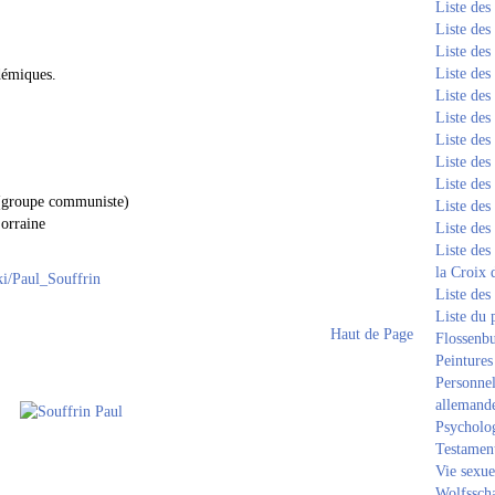
Liste de
Liste de
Liste de
Liste de
démiques.
Liste de
Liste de
Liste de
Liste de
Liste de
 (groupe communiste)
Liste de
Lorraine
Liste de
Liste des
la Croix 
iki/Paul_Souffrin
Liste des
Liste du 
Haut de Page
Flossenb
Peintures
Personnel
allemand
Psycholog
Testament
Vie sexue
Wolfssch