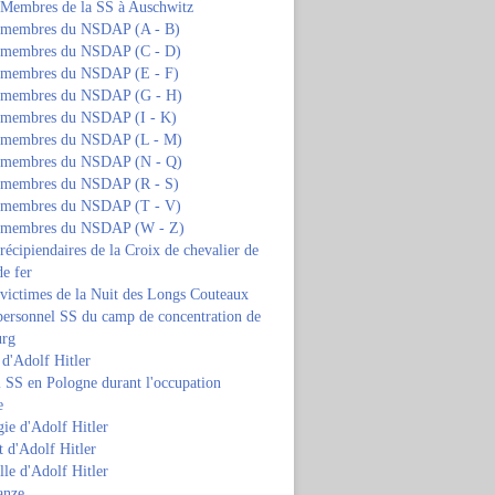
s Membres de la SS à Auschwitz
s membres du NSDAP (A - B)
s membres du NSDAP (C - D)
s membres du NSDAP (E - F)
s membres du NSDAP (G - H)
s membres du NSDAP (I - K)
s membres du NSDAP (L - M)
s membres du NSDAP (N - Q)
s membres du NSDAP (R - S)
s membres du NSDAP (T - V)
s membres du NSDAP (W - Z)
 récipiendaires de la Croix de chevalier de
de fer
 victimes de la Nuit des Longs Couteaux
personnel SS du camp de concentration de
urg
 d'Adolf Hitler
 SS en Pologne durant l'occupation
e
ie d'Adolf Hitler
 d'Adolf Hitler
lle d'Adolf Hitler
anze