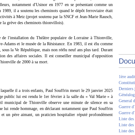
illeurs, notamment d'Usinor en 1977 en se présentant comme un
 1989, il a soutenu les cheminots quand le dépôt ferroviaire était
activités à Metz (projet soutenu par la SNCF et Jean-Marie Rausch,
 la grève des cheminots thionvillois).
e de l'installation du Théâtre populaire de Lorraine à Thionville,
re-Adams et le musée de la Résistance. En 1983, il est élu comme
 sous la Ve République, mais non réélu neuf ans plus tard. Durant
 des affaires sociales. Il est conseiller municipal d'opposition
Docu
Thionville de 2000 à sa mort.
1ère aud
Constitut
Derniers 
aquelle il a trois enfants, Paul Souffrin meurt le 29 janvier 2025
Généalogi
 public lui est rendu le 1er février à la salle du « Val Marie » à
General d
eil municipal de Thionville observe une minute de silence en sa
Guerre d'
ne lui rende hommage, en déclarant notamment que Paul Souffrin
Guerre d
et un père aimant, un praticien hospitalier réputé profondément
Liste des
Liste des
Liste des