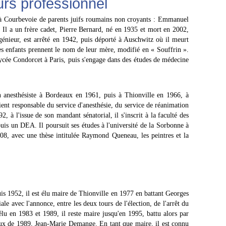
rs professionnel
 à Courbevoie de parents juifs roumains non croyants : Emmanuel
Il a un frère cadet, Pierre Bernard, né en 1935 et mort en 2002,
génieur, est arrêté en 1942, puis déporté à Auschwitz où il meurt
les enfants prennent le nom de leur mère, modifié en « Souffrin ».
lycée Condorcet à Paris, puis s'engage dans des études de médecine
in anesthésiste à Bordeaux en 1961, puis à Thionville en 1966, à
ient responsable du service d'anesthésie, du service de réanimation
, à l'issue de son mandant sénatorial, il s'inscrit à la faculté des
puis un DEA. Il poursuit ses études à l'université de la Sorbonne à
2008, avec une thèse intitulée Raymond Queneau, les peintres et la
s 1952, il est élu maire de Thionville en 1977 en battant Georges
le avec l'annonce, entre les deux tours de l'élection, de l'arrêt du
élu en 1983 et 1989, il reste maire jusqu'en 1995, battu alors par
eux de 1989, Jean-Marie Demange. En tant que maire, il est connu