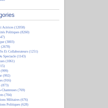
gories
t Actrices
(12058)
ités Politiques
(8260)
47)
que
(3003)
(2678)
 Ss Et Collaborateurs
(1251)
u Spectacle
(1143)
ques
(1061)
15)
(999)
ur
(992)
tes
(916)
s
(873)
s-Chanteuses
(769)
nts
(704)
ions Militaires
(676)
ions Politiques
(628)