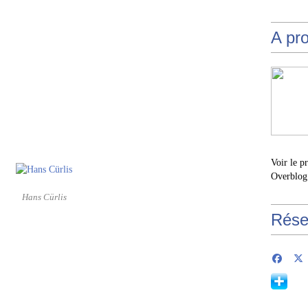
A pr
Voir le p
Overblog
Hans Cürlis
Rése