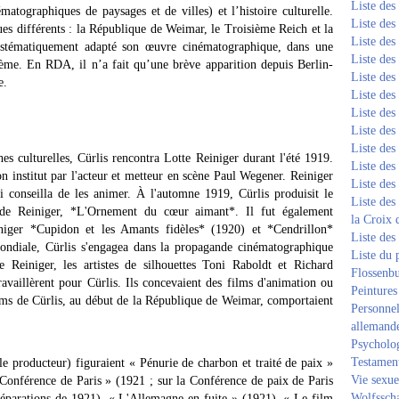
Liste de
matographiques de paysages et de villes) et l’histoire culturelle.
Liste de
ques différents : la République de Weimar, le Troisième Reich et la
Liste de
ystématiquement adapté son œuvre cinématographique, dans une
Liste de
tème. En RDA, il n’a fait qu’une brève apparition depuis Berlin-
Liste de
e.
Liste de
Liste de
Liste de
Liste de
hes culturelles, Cürlis rencontra Lotte Reiniger durant l'été 1919.
Liste de
on institut par l'acteur et metteur en scène Paul Wegener. Reiniger
Liste de
ui conseilla de les animer. À l'automne 1919, Cürlis produisit le
Liste des
s de Reiniger, *L'Ornement du cœur aimant*. Il fut également
la Croix 
niger *Cupidon et les Amants fidèles* (1920) et *Cendrillon*
Liste des
ndiale, Cürlis s'engagea dans la propagande cinématographique
Liste du 
te Reiniger, les artistes de silhouettes Toni Raboldt et Richard
Flossenb
ravaillèrent pour Cürlis. Ils concevaient des films d'animation ou
Peintures
lms de Cürlis, au début de la République de Weimar, comportaient
Personnel
allemand
Psycholog
Testament
 le producteur) figuraient « Pénurie de charbon et traité de paix »
Vie sexue
« Conférence de Paris » (1921 ; sur la Conférence de paix de Paris
Wolfssch
réparations de 1921), « L'Allemagne en fuite » (1921), « Le film