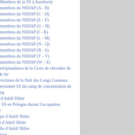
s Membres de la SS à Auschwitz
s membres du NSDAP (A - B)
s membres du NSDAP (C - D)
s membres du NSDAP (E - F)
s membres du NSDAP (G - H)
s membres du NSDAP (I - K)
s membres du NSDAP (L - M)
s membres du NSDAP (N - Q)
s membres du NSDAP (R - S)
s membres du NSDAP (T - V)
s membres du NSDAP (W - Z)
 récipiendaires de la Croix de chevalier de
de fer
 victimes de la Nuit des Longs Couteaux
personnel SS du camp de concentration de
urg
 d'Adolf Hitler
 SS en Pologne durant l'occupation
e
ie d'Adolf Hitler
 d'Adolf Hitler
lle d'Adolf Hitler
anze