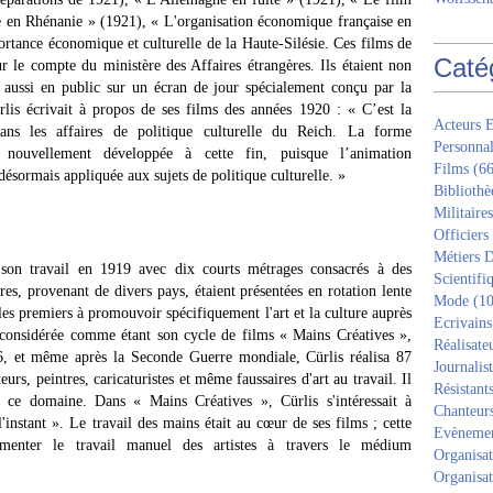
e en Rhénanie » (1921), « L'organisation économique française en
ortance économique et culturelle de la Haute-Silésie. Ces films de
Caté
r le compte du ministère des Affaires étrangères. Ils étaient non
 aussi en public sur un écran de jour spécialement conçu par la
lis écrivait à propos de ses films des années 1920 : « C’est la
Acteurs E
ans les affaires de politique culturelle du Reich. La forme
Personnal
 nouvellement développée à cette fin, puisque l’animation
Films
(66
désormais appliquée aux sujets de politique culturelle. »
Bibliothè
Militaires
Officiers
Métiers D
 son travail en 1919 avec dix courts métrages consacrés à des
Scientifi
res, provenant de divers pays, étaient présentées en rotation lente
Mode
(10
 les premiers à promouvoir spécifiquement l'art et la culture auprès
Ecrivains
 considérée comme étant son cycle de films « Mains Créatives »,
Réalisate
 et même après la Seconde Guerre mondiale, Cürlis réalisa 87
Journalis
eurs, peintres, caricaturistes et même faussaires d'art au travail. Il
Résistant
 ce domaine. Dans « Mains Créatives », Cürlis s'intéressait à
Chanteur
'instant ». Le travail des mains était au cœur de ses films ; cette
Evèneme
umenter le travail manuel des artistes à travers le médium
Organisat
Organisat