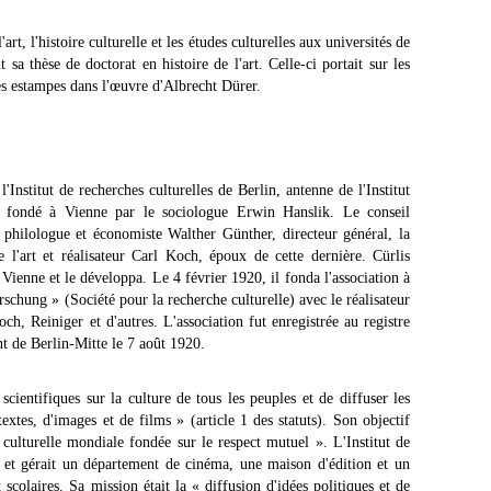
art, l'histoire culturelle et les études culturelles aux universités de
sa thèse de doctorat en histoire de l'art. Celle-ci portait sur les
 les estampes dans l'œuvre d'Albrecht Dürer.
l'Institut de recherches culturelles de Berlin, antenne de l'Institut
 fondé à Vienne par le sociologue Erwin Hanslik. Le conseil
philologue et économiste Walther Günther, directeur général, la
de l'art et réalisateur Carl Koch, époux de cette dernière. Cürlis
e Vienne et le développa. Le 4 février 1920, il fonda l'association à
rschung » (Société pour la recherche culturelle) avec le réalisateur
h, Reiniger et d'autres. L'association fut enregistrée au registre
nt de Berlin-Mitte le 7 août 1920.
cientifiques sur la culture de tous les peuples et de diffuser les
textes, d'images et de films » (article 1 des statuts). Son objectif
ulturelle mondiale fondée sur le respect mutuel ». L'Institut de
s et gérait un département de cinéma, une maison d'édition et un
 scolaires. Sa mission était la « diffusion d'idées politiques et de