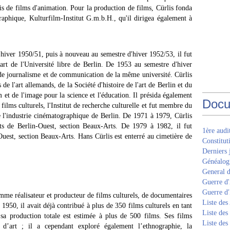
is de films d'animation. Pour la production de films, Cürlis fonda
aphique, Kulturfilm-Institut G.m.b.H., qu'il dirigea également à
hiver 1950/51, puis à nouveau au semestre d'hiver 1952/53, il fut
l'art de l'Université libre de Berlin. De 1953 au semestre d'hiver
t de journalisme et de communication de la même université. Cürlis
de l'art allemands, de la Société d'histoire de l'art de Berlin et du
lm et de l'image pour la science et l'éducation. Il présida également
Docu
ilms culturels, l'Institut de recherche culturelle et fut membre du
de l'industrie cinématographique de Berlin. De 1971 à 1979, Cürlis
s de Berlin-Ouest, section Beaux-Arts. De 1979 à 1982, il fut
1ère aud
est, section Beaux-Arts. Hans Cürlis est enterré au cimetière de
Constitut
Derniers 
Généalogi
General d
Guerre d'
Guerre d
omme réalisateur et producteur de films culturels, de documentaires
Liste des
1950, il avait déjà contribué à plus de 350 films culturels en tant
Liste des
; sa production totale est estimée à plus de 500 films. Ses films
Liste des
t d’art ; il a cependant exploré également l’ethnographie, la