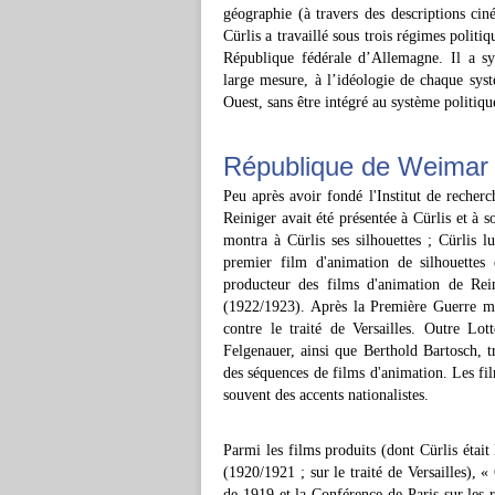
géographie (à travers des descriptions ciné
Cürlis a travaillé sous trois régimes politi
République fédérale d’Allemagne. Il a s
large mesure, à l’idéologie de chaque sys
Ouest, sans être intégré au système politiqu
République de Weimar
Peu après avoir fondé l'Institut de recherc
Reiniger avait été présentée à Cürlis et à s
montra à Cürlis ses silhouettes ; Cürlis l
premier film d'animation de silhouette
producteur des films d'animation de Rei
(1922/1923). Après la Première Guerre mo
contre le traité de Versailles. Outre Lot
Felgenauer, ainsi que Berthold Bartosch, t
des séquences de films d'animation. Les fi
souvent des accents nationalistes.
Parmi les films produits (dont Cürlis était
(1920/1921 ; sur le traité de Versailles), 
de 1919 et la Conférence de Paris sur les 