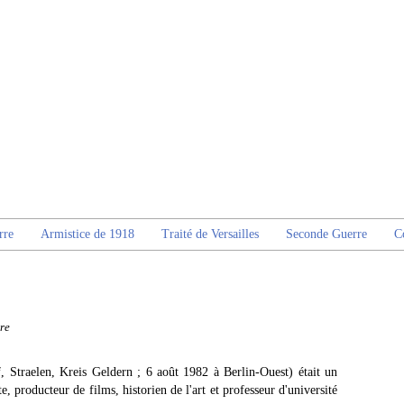
rre
Armistice de 1918
Traité de Versailles
Seconde Guerre
C
re
, Straelen, Kreis Geldern ; 6 août 1982 à Berlin-Ouest) était un
e, producteur de films, historien de l'art et professeur d'université