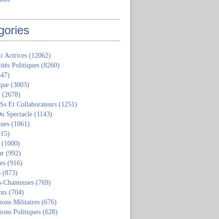
gories
t Actrices
(12062)
ités Politiques
(8260)
47)
que
(3003)
(2678)
 Ss Et Collaborateurs
(1251)
u Spectacle
(1143)
ques
(1061)
15)
(1000)
ur
(992)
tes
(916)
s
(873)
s-Chanteuses
(769)
nts
(704)
ions Militaires
(676)
ions Politiques
(628)