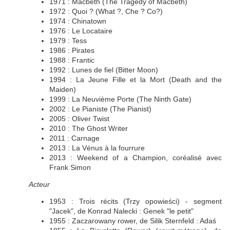
1971 : Macbeth (The Tragedy of Macbeth)
1972 : Quoi ? (What ?, Che ? Co?)
1974 : Chinatown
1976 : Le Locataire
1979 : Tess
1986 : Pirates
1988 : Frantic
1992 : Lunes de fiel (Bitter Moon)
1994 : La Jeune Fille et la Mort (Death and the
Maiden)
1999 : La Neuvième Porte (The Ninth Gate)
2002 : Le Pianiste (The Pianist)
2005 : Oliver Twist
2010 : The Ghost Writer
2011 : Carnage
2013 : La Vénus à la fourrure
2013 : Weekend of a Champion, coréalisé avec
Frank Simon
Acteur
1953 : Trois récits (Trzy opowieści) - segment
"Jacek", de Konrad Nalecki : Genek "le petit"
1955 : Zaczarowany rower, de Silik Sternfeld : Adaś