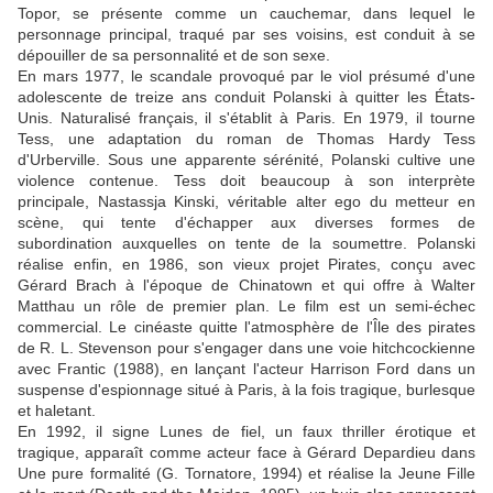
Topor, se présente comme un cauchemar, dans lequel le
personnage principal, traqué par ses voisins, est conduit à se
dépouiller de sa personnalité et de son sexe.
En mars 1977, le scandale provoqué par le viol présumé d'une
adolescente de treize ans conduit Polanski à quitter les États-
Unis. Naturalisé français, il s'établit à Paris. En 1979, il tourne
Tess, une adaptation du roman de Thomas Hardy Tess
d'Urberville. Sous une apparente sérénité, Polanski cultive une
violence contenue. Tess doit beaucoup à son interprète
principale, Nastassja Kinski, véritable alter ego du metteur en
scène, qui tente d'échapper aux diverses formes de
subordination auxquelles on tente de la soumettre. Polanski
réalise enfin, en 1986, son vieux projet Pirates, conçu avec
Gérard Brach à l'époque de Chinatown et qui offre à Walter
Matthau un rôle de premier plan. Le film est un semi-échec
commercial. Le cinéaste quitte l'atmosphère de l'Île des pirates
de R. L. Stevenson pour s'engager dans une voie hitchcockienne
avec Frantic (1988), en lançant l'acteur Harrison Ford dans un
suspense d'espionnage situé à Paris, à la fois tragique, burlesque
et haletant.
En 1992, il signe Lunes de fiel, un faux thriller érotique et
tragique, apparaît comme acteur face à Gérard Depardieu dans
Une pure formalité (G. Tornatore, 1994) et réalise la Jeune Fille