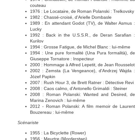
couteau
1976 : Le Locataire, de Roman Polanski : Trelkovsky
1982 : Chassé-croisé, d'Arielle Dombasle
1989 : En attendant Godot (TV), de Walter Asmus :
Lucky
1992 : Back in the U.S.S.R., de Deran Sarafian :
Kurilov
1994 : Grosse Fatigue, de Michel Blanc : lui-même
1994 : Une pure formalité (Una Pura formalità), de
Giuseppe Tornatore : Inspecteur
2000 : Hommage à Alfred Lepetit, de Jean Rousselot
2002 : Zemsta (La Vengeance), d'Andrzej Wajda :
Józef Papkin
2007 : Rush Hour 3, de Brett Ratner : Détective Revi
2008 : Caos calmo, d'Antonello Grimaldi : Steiner
2008 : Roman Polanski: Wanted and Desired, de
Marina Zenovich : lui-même
2012 - Roman Polanski: A film memoir de Laurent
Bouzereau : lui-même
Scénariste
1955 : La Bicyclette (Rower)
1956 : Meurtre (Morderstwo)