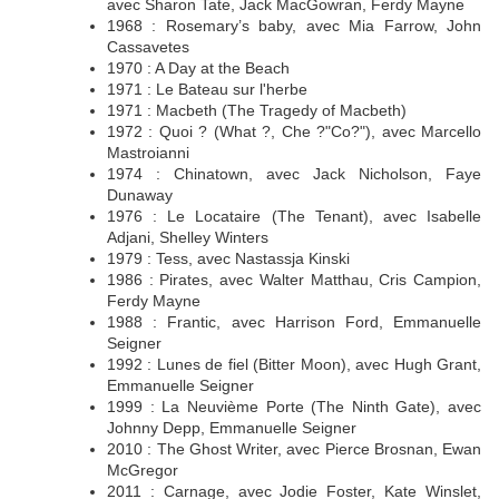
avec Sharon Tate, Jack MacGowran, Ferdy Mayne
1968 : Rosemary’s baby, avec Mia Farrow, John
Cassavetes
1970 : A Day at the Beach
1971 : Le Bateau sur l'herbe
1971 : Macbeth (The Tragedy of Macbeth)
1972 : Quoi ? (What ?, Che ?"Co?"), avec Marcello
Mastroianni
1974 : Chinatown, avec Jack Nicholson, Faye
Dunaway
1976 : Le Locataire (The Tenant), avec Isabelle
Adjani, Shelley Winters
1979 : Tess, avec Nastassja Kinski
1986 : Pirates, avec Walter Matthau, Cris Campion,
Ferdy Mayne
1988 : Frantic, avec Harrison Ford, Emmanuelle
Seigner
1992 : Lunes de fiel (Bitter Moon), avec Hugh Grant,
Emmanuelle Seigner
1999 : La Neuvième Porte (The Ninth Gate), avec
Johnny Depp, Emmanuelle Seigner
2010 : The Ghost Writer, avec Pierce Brosnan, Ewan
McGregor
2011 : Carnage, avec Jodie Foster, Kate Winslet,