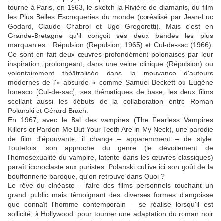
tourne à Paris, en 1963, le sketch la Rivière de diamants, du film
les Plus Belles Escroqueries du monde (coréalisé par Jean-Luc
Godard, Claude Chabrol et Ugo Gregoretti). Mais c'est en
Grande-Bretagne qu'il conçoit ses deux bandes les plus
marquantes : Répulsion (Repulsion, 1965) et Cul-de-sac (1966).
Ce sont en fait deux œuvres profondément polonaises par leur
inspiration, prolongeant, dans une veine clinique (Répulsion) ou
volontairement théâtralisée dans la mouvance d'auteurs
modernes de l'« absurde » comme Samuel Beckett ou Eugène
Ionesco (Cul-de-sac), ses thématiques de base, les deux films
scellant aussi les débuts de la collaboration entre Roman
Polanski et Gérard Brach.
En 1967, avec le Bal des vampires (The Fearless Vampires
Killers or Pardon Me But Your Teeth Are in My Neck), une parodie
de film d'épouvante, il change – apparemment – de style.
Toutefois, son approche du genre (le dévoilement de
l'homosexualité du vampire, latente dans les œuvres classiques)
paraît iconoclaste aux puristes. Polanski cultive ici son goût de la
bouffonnerie baroque, qu'on retrouve dans Quoi ?
Le rêve du cinéaste – faire des films personnels touchant un
grand public mais témoignant des diverses formes d'angoisse
que connaît l'homme contemporain – se réalise lorsqu'il est
sollicité, à Hollywood, pour tourner une adaptation du roman noir