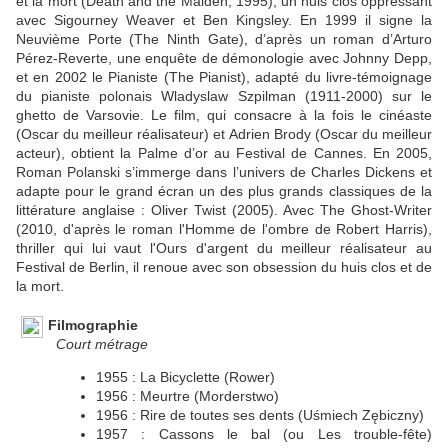
et la mort (Death and the Maiden, 1995), un huis clos oppressant
avec Sigourney Weaver et Ben Kingsley. En 1999 il signe la
Neuvième Porte (The Ninth Gate), d’après un roman d’Arturo
Pérez-Reverte, une enquête de démonologie avec Johnny Depp,
et en 2002 le Pianiste (The Pianist), adapté du livre-témoignage
du pianiste polonais Wladyslaw Szpilman (1911-2000) sur le
ghetto de Varsovie. Le film, qui consacre à la fois le cinéaste
(Oscar du meilleur réalisateur) et Adrien Brody (Oscar du meilleur
acteur), obtient la Palme d’or au Festival de Cannes. En 2005,
Roman Polanski s’immerge dans l’univers de Charles Dickens et
adapte pour le grand écran un des plus grands classiques de la
littérature anglaise : Oliver Twist (2005). Avec The Ghost-Writer
(2010, d'après le roman l'Homme de l'ombre de Robert Harris),
thriller qui lui vaut l'Ours d'argent du meilleur réalisateur au
Festival de Berlin, il renoue avec son obsession du huis clos et de
la mort.
Filmographie
Court métrage
1955 : La Bicyclette (Rower)
1956 : Meurtre (Morderstwo)
1956 : Rire de toutes ses dents (Uśmiech Zębiczny)
1957 : Cassons le bal (ou Les trouble-fête)