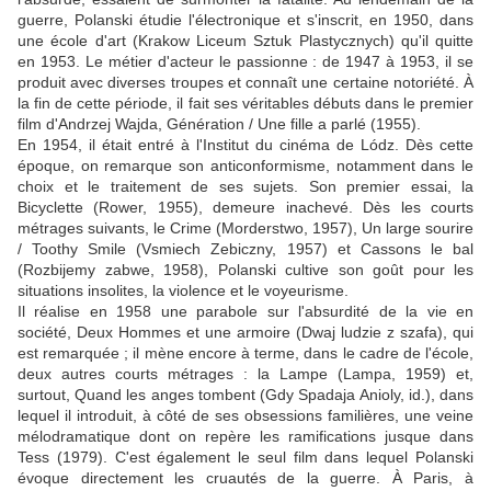
guerre, Polanski étudie l'électronique et s'inscrit, en 1950, dans
une école d'art (Krakow Liceum Sztuk Plastycznych) qu'il quitte
en 1953. Le métier d'acteur le passionne : de 1947 à 1953, il se
produit avec diverses troupes et connaît une certaine notoriété. À
la fin de cette période, il fait ses véritables débuts dans le premier
film d'Andrzej Wajda, Génération / Une fille a parlé (1955).
En 1954, il était entré à l'Institut du cinéma de Lódz. Dès cette
époque, on remarque son anticonformisme, notamment dans le
choix et le traitement de ses sujets. Son premier essai, la
Bicyclette (Rower, 1955), demeure inachevé. Dès les courts
métrages suivants, le Crime (Morderstwo, 1957), Un large sourire
/ Toothy Smile (Vsmiech Zebiczny, 1957) et Cassons le bal
(Rozbijemy zabwe, 1958), Polanski cultive son goût pour les
situations insolites, la violence et le voyeurisme.
Il réalise en 1958 une parabole sur l'absurdité de la vie en
société, Deux Hommes et une armoire (Dwaj ludzie z szafa), qui
est remarquée ; il mène encore à terme, dans le cadre de l'école,
deux autres courts métrages : la Lampe (Lampa, 1959) et,
surtout, Quand les anges tombent (Gdy Spadaja Anioly, id.), dans
lequel il introduit, à côté de ses obsessions familières, une veine
mélodramatique dont on repère les ramifications jusque dans
Tess (1979). C'est également le seul film dans lequel Polanski
évoque directement les cruautés de la guerre. À Paris, à