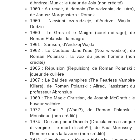
d'Andrzej Munk : le tuteur de Jola (non crédité)
1960 : Au revoir, à demain (Do widzenia, do jutra),
de Janusz Morgenstern : Romek
1960 : Niewinni czarodzieje, d'Andrzej Wajda :
Dudzio
1960 : Le Gros et le Maigre (court-métrage), de
Roman Polanski : le maigre
1961 : Samson, d'Andrzej Wajda
1962 : Le Couteau dans l'eau (Nóż w wodzie), de
Roman Polanski : la voix du jeune homme (non
crédité)
1965 : Répulsion (Repulsion), de Roman Polanski :
joueur de cuillère
1967 : Le Bal des vampires (The Fearless Vampire
Killers), de Roman Polanski : Alfred, l'assistant du
professeur Abronsius
1969 : The Magic Christian, de Joseph McGrath : le
buveur solitaire
1972 : Quoi ? (What?), de Roman Polanski :
Moustique (non crédité)
1974 : Du sang pour Dracula (Dracula cerca sangue
di vergine… e morì di sete!!!), de Paul Morrissey :
l'homme dans la taverne (non crédité)
1974 : Chinatown, de Roman Polanski : l'homme au