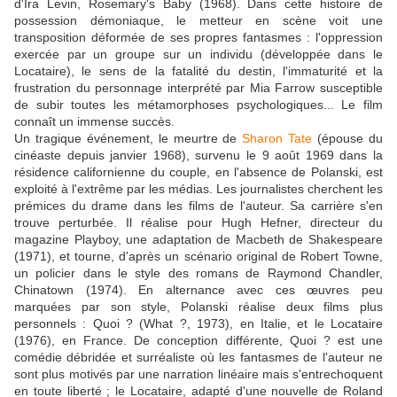
d'Ira Levin, Rosemary's Baby (1968). Dans cette histoire de
possession démoniaque, le metteur en scène voit une
transposition déformée de ses propres fantasmes : l'oppression
exercée par un groupe sur un individu (développée dans le
Locataire), le sens de la fatalité du destin, l'immaturité et la
frustration du personnage interprété par Mia Farrow susceptible
de subir toutes les métamorphoses psychologiques... Le film
connaît un immense succès.
Un tragique événement, le meurtre de
Sharon Tate
(épouse du
cinéaste depuis janvier 1968), survenu le 9 août 1969 dans la
résidence californienne du couple, en l'absence de Polanski, est
exploité à l'extrême par les médias. Les journalistes cherchent les
prémices du drame dans les films de l'auteur. Sa carrière s'en
trouve perturbée. Il réalise pour Hugh Hefner, directeur du
magazine Playboy, une adaptation de Macbeth de Shakespeare
(1971), et tourne, d'après un scénario original de Robert Towne,
un policier dans le style des romans de Raymond Chandler,
Chinatown (1974). En alternance avec ces œuvres peu
marquées par son style, Polanski réalise deux films plus
personnels : Quoi ? (What ?, 1973), en Italie, et le Locataire
(1976), en France. De conception différente, Quoi ? est une
comédie débridée et surréaliste où les fantasmes de l'auteur ne
sont plus motivés par une narration linéaire mais s'entrechoquent
en toute liberté ; le Locataire, adapté d'une nouvelle de Roland