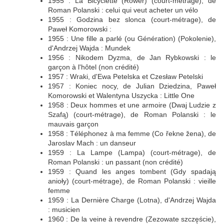
1955 : La Bicyclette (Rower) (court-métrage), de
Roman Polanski : celui qui veut acheter un vélo
1955 : Godzina bez slonca (court-métrage), de
Paweł Komorowski :
1955 : Une fille a parlé (ou Génération) (Pokolenie),
d'Andrzej Wajda : Mundek
1956 : Nikodem Dyzma, de Jan Rybkowski : le
garçon à l'hôtel (non crédité)
1957 : Wraki, d'Ewa Petelska et Czesław Petelski
1957 : Koniec nocy, de Julian Dziedzina, Paweł
Komorowski et Walentyna Uszycka : Little One
1958 : Deux hommes et une armoire (Dwaj Ludzie z
Szafą) (court-métrage), de Roman Polanski : le
mauvais garçon
1958 : Téléphonez à ma femme (Co řekne žena), de
Jaroslav Mach : un danseur
1959 : La Lampe (Lampa) (court-métrage), de
Roman Polanski : un passant (non crédité)
1959 : Quand les anges tombent (Gdy spadają
anioły) (court-métrage), de Roman Polanski : vieille
femme
1959 : La Dernière Charge (Lotna), d'Andrzej Wajda
: musicien
1960 : De la veine à revendre (Zezowate szczęście),