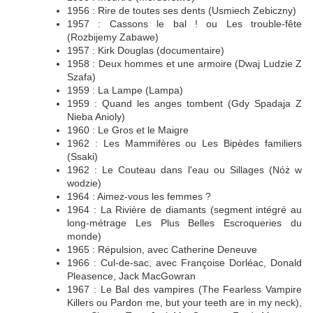
1956 : Rire de toutes ses dents (Usmiech Zebiczny)
1957 : Cassons le bal ! ou Les trouble-fête
(Rozbijemy Zabawe)
1957 : Kirk Douglas (documentaire)
1958 : Deux hommes et une armoire (Dwaj Ludzie Z
Szafa)
1959 : La Lampe (Lampa)
1959 : Quand les anges tombent (Gdy Spadaja Z
Nieba Anioly)
1960 : Le Gros et le Maigre
1962 : Les Mammifères ou Les Bipèdes familiers
(Ssaki)
1962 : Le Couteau dans l'eau ou Sillages (Nóż w
wodzie)
1964 : Aimez-vous les femmes ?
1964 : La Rivière de diamants (segment intégré au
long-métrage Les Plus Belles Escroqueries du
monde)
1965 : Répulsion, avec Catherine Deneuve
1966 : Cul-de-sac, avec Françoise Dorléac, Donald
Pleasence, Jack MacGowran
1967 : Le Bal des vampires (The Fearless Vampire
Killers ou Pardon me, but your teeth are in my neck),