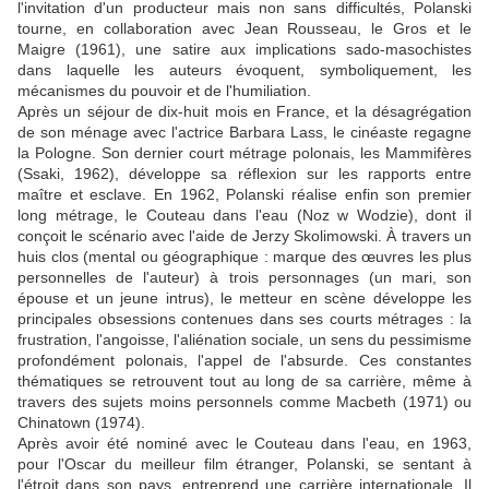
l'invitation d'un producteur mais non sans difficultés, Polanski
tourne, en collaboration avec Jean Rousseau, le Gros et le
Maigre (1961), une satire aux implications sado-masochistes
dans laquelle les auteurs évoquent, symboliquement, les
mécanismes du pouvoir et de l'humiliation.
Après un séjour de dix-huit mois en France, et la désagrégation
de son ménage avec l'actrice Barbara Lass, le cinéaste regagne
la Pologne. Son dernier court métrage polonais, les Mammifères
(Ssaki, 1962), développe sa réflexion sur les rapports entre
maître et esclave. En 1962, Polanski réalise enfin son premier
long métrage, le Couteau dans l'eau (Noz w Wodzie), dont il
conçoit le scénario avec l'aide de Jerzy Skolimowski. À travers un
huis clos (mental ou géographique : marque des œuvres les plus
personnelles de l'auteur) à trois personnages (un mari, son
épouse et un jeune intrus), le metteur en scène développe les
principales obsessions contenues dans ses courts métrages : la
frustration, l'angoisse, l'aliénation sociale, un sens du pessimisme
profondément polonais, l'appel de l'absurde. Ces constantes
thématiques se retrouvent tout au long de sa carrière, même à
travers des sujets moins personnels comme Macbeth (1971) ou
Chinatown (1974).
Après avoir été nominé avec le Couteau dans l'eau, en 1963,
pour l'Oscar du meilleur film étranger, Polanski, se sentant à
l'étroit dans son pays, entreprend une carrière internationale. Il