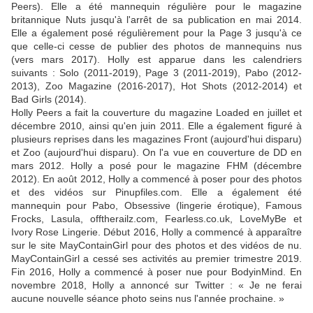
Peers). Elle a été mannequin régulière pour le magazine
britannique Nuts jusqu'à l'arrêt de sa publication en mai 2014.
Elle a également posé régulièrement pour la Page 3 jusqu'à ce
que celle-ci cesse de publier des photos de mannequins nus
(vers mars 2017). Holly est apparue dans les calendriers
suivants : Solo (2011-2019), Page 3 (2011-2019), Pabo (2012-
2013), Zoo Magazine (2016-2017), Hot Shots (2012-2014) et
Bad Girls (2014).
Holly Peers a fait la couverture du magazine Loaded en juillet et
décembre 2010, ainsi qu'en juin 2011. Elle a également figuré à
plusieurs reprises dans les magazines Front (aujourd'hui disparu)
et Zoo (aujourd'hui disparu). On l'a vue en couverture de DD en
mars 2012. Holly a posé pour le magazine FHM (décembre
2012). En août 2012, Holly a commencé à poser pour des photos
et des vidéos sur Pinupfiles.com. Elle a également été
mannequin pour Pabo, Obsessive (lingerie érotique), Famous
Frocks, Lasula, offtherailz.com, Fearless.co.uk, LoveMyBe et
Ivory Rose Lingerie. Début 2016, Holly a commencé à apparaître
sur le site MayContainGirl pour des photos et des vidéos de nu.
MayContainGirl a cessé ses activités au premier trimestre 2019.
Fin 2016, Holly a commencé à poser nue pour BodyinMind. En
novembre 2018, Holly a annoncé sur Twitter : « Je ne ferai
aucune nouvelle séance photo seins nus l'année prochaine. »