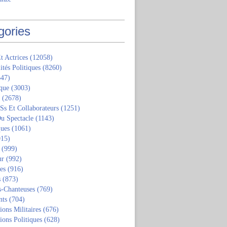
gories
t Actrices
(12058)
ités Politiques
(8260)
47)
que
(3003)
(2678)
 Ss Et Collaborateurs
(1251)
u Spectacle
(1143)
ques
(1061)
15)
(999)
ur
(992)
tes
(916)
s
(873)
s-Chanteuses
(769)
nts
(704)
ions Militaires
(676)
ions Politiques
(628)