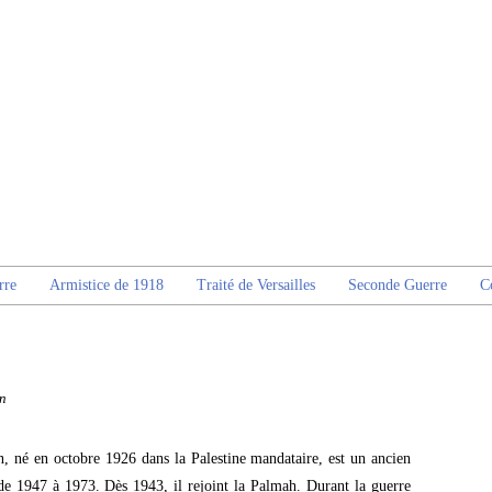
rre
Armistice de 1918
Traité de Versailles
Seconde Guerre
C
n
 né en octobre 1926 dans la Palestine mandataire, est un ancien
 de 1947 à 1973. Dès 1943, il rejoint la Palmah. Durant la guerre