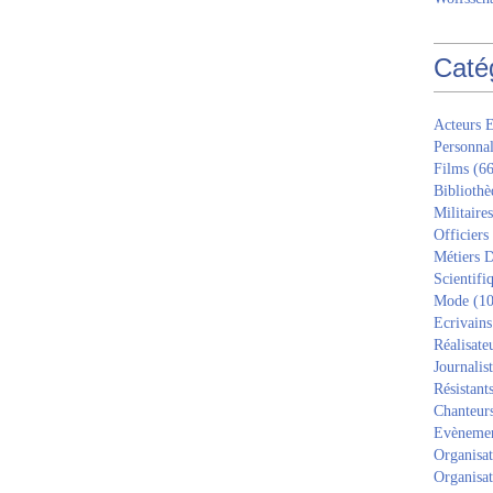
Caté
Acteurs E
Personnal
Films
(66
Bibliothè
Militaires
Officiers
Métiers D
Scientifi
Mode
(10
Ecrivains
Réalisate
Journalis
Résistant
Chanteur
Evèneme
Organisat
Organisat