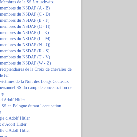
s Membres de la SS à Auschwitz
s membres du NSDAP (A - B)
s membres du NSDAP (C - D)
s membres du NSDAP (E - F)
s membres du NSDAP (G - H)
s membres du NSDAP (I - K)
s membres du NSDAP (L - M)
s membres du NSDAP (N - Q)
s membres du NSDAP (R - S)
s membres du NSDAP (T - V)
s membres du NSDAP (W - Z)
 récipiendaires de la Croix de chevalier de
de fer
 victimes de la Nuit des Longs Couteaux
personnel SS du camp de concentration de
urg
 d'Adolf Hitler
 SS en Pologne durant l'occupation
e
ie d'Adolf Hitler
 d'Adolf Hitler
lle d'Adolf Hitler
anze