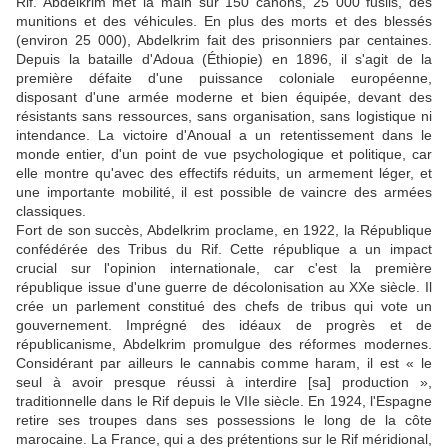
Rif. Abdelkrim met la main sur 150 canons, 25 000 fusils, des
munitions et des véhicules. En plus des morts et des blessés
(environ 25 000), Abdelkrim fait des prisonniers par centaines.
Depuis la bataille d'Adoua (Éthiopie) en 1896, il s'agit de la
première défaite d'une puissance coloniale européenne,
disposant d'une armée moderne et bien équipée, devant des
résistants sans ressources, sans organisation, sans logistique ni
intendance. La victoire d'Anoual a un retentissement dans le
monde entier, d'un point de vue psychologique et politique, car
elle montre qu'avec des effectifs réduits, un armement léger, et
une importante mobilité, il est possible de vaincre des armées
classiques.
Fort de son succès, Abdelkrim proclame, en 1922, la République
confédérée des Tribus du Rif. Cette république a un impact
crucial sur l'opinion internationale, car c'est la première
république issue d'une guerre de décolonisation au XXe siècle. Il
crée un parlement constitué des chefs de tribus qui vote un
gouvernement. Imprégné des idéaux de progrès et de
républicanisme, Abdelkrim promulgue des réformes modernes.
Considérant par ailleurs le cannabis comme haram, il est « le
seul à avoir presque réussi à interdire [sa] production »,
traditionnelle dans le Rif depuis le VIIe siècle. En 1924, l'Espagne
retire ses troupes dans ses possessions le long de la côte
marocaine. La France, qui a des prétentions sur le Rif méridional,