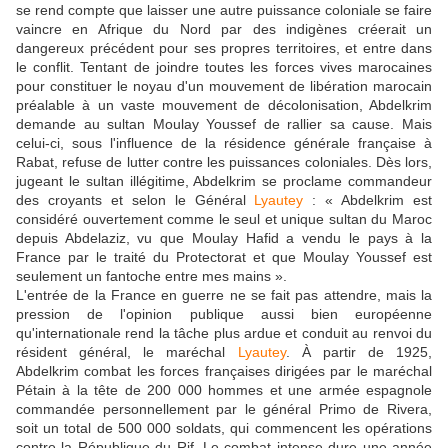
se rend compte que laisser une autre puissance coloniale se faire
vaincre en Afrique du Nord par des indigènes créerait un
dangereux précédent pour ses propres territoires, et entre dans
le conflit. Tentant de joindre toutes les forces vives marocaines
pour constituer le noyau d'un mouvement de libération marocain
préalable à un vaste mouvement de décolonisation, Abdelkrim
demande au sultan Moulay Youssef de rallier sa cause. Mais
celui-ci, sous l'influence de la résidence générale française à
Rabat, refuse de lutter contre les puissances coloniales. Dès lors,
jugeant le sultan illégitime, Abdelkrim se proclame commandeur
des croyants et selon le Général
Lyautey
: « Abdelkrim est
considéré ouvertement comme le seul et unique sultan du Maroc
depuis Abdelaziz, vu que Moulay Hafid a vendu le pays à la
France par le traité du Protectorat et que Moulay Youssef est
seulement un fantoche entre mes mains ».
L'entrée de la France en guerre ne se fait pas attendre, mais la
pression de l'opinion publique aussi bien européenne
qu'internationale rend la tâche plus ardue et conduit au renvoi du
résident général, le maréchal
Lyautey
. À partir de 1925,
Abdelkrim combat les forces françaises dirigées par le maréchal
Pétain à la tête de 200 000 hommes et une armée espagnole
commandée personnellement par le général Primo de Rivera,
soit un total de 500 000 soldats, qui commencent les opérations
contre la République du Rif. Le combat intense dure une année