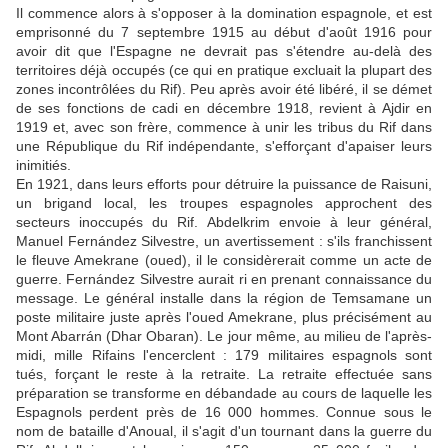
Il commence alors à s'opposer à la domination espagnole, et est
emprisonné du 7 septembre 1915 au début d'août 1916 pour
avoir dit que l'Espagne ne devrait pas s'étendre au-delà des
territoires déjà occupés (ce qui en pratique excluait la plupart des
zones incontrôlées du Rif). Peu après avoir été libéré, il se démet
de ses fonctions de cadi en décembre 1918, revient à Ajdir en
1919 et, avec son frère, commence à unir les tribus du Rif dans
une République du Rif indépendante, s'efforçant d'apaiser leurs
inimitiés.
En 1921, dans leurs efforts pour détruire la puissance de Raisuni,
un brigand local, les troupes espagnoles approchent des
secteurs inoccupés du Rif. Abdelkrim envoie à leur général,
Manuel Fernández Silvestre, un avertissement : s'ils franchissent
le fleuve Amekrane (oued), il le considèrerait comme un acte de
guerre. Fernández Silvestre aurait ri en prenant connaissance du
message. Le général installe dans la région de Temsamane un
poste militaire juste après l'oued Amekrane, plus précisément au
Mont Abarrán (Dhar Obaran). Le jour même, au milieu de l'après-
midi, mille Rifains l'encerclent : 179 militaires espagnols sont
tués, forçant le reste à la retraite. La retraite effectuée sans
préparation se transforme en débandade au cours de laquelle les
Espagnols perdent près de 16 000 hommes. Connue sous le
nom de bataille d'Anoual, il s'agit d'un tournant dans la guerre du