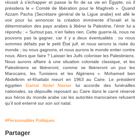
réussit à s'échapper et passe la fin de sa vie en Égypte, où il
présidera le « Comité de libération pour le Maghreb ». Quand
Azzam Pacha (Secrétaire général de la Ligue arabe) est allé le
voir pour lui annoncer la création imminente d’Israël et la
détermination des pays arabes à libérer la Palestine, l’émir lui a
répondu : « Surtout pas, n’en faites rien. Cette guerre-là, nous ne
pouvons pas la gagner, car il y a deux éventualités : ou nous
sommes défaits par le petit État juif, et nous serons la risée du
monde ; ou nous gagnons, et nous aurons le monde entier contre
nous. Alors que faire ? Laisser les Juifs coloniser les Palestiniens.
Nous aurons affaire à une situation coloniale classique, et les
Palestiniens se libéreront, comme se libéreront un jour les
Marocains, les Tunisiens et les Algériens ». Mohamed ben
Abdelkrim el-Khattabi meurt en 1963 au Caire. Le président
égyptien
Gamal Abdel Nasser
lui accorde des funérailles
nationales, sa dépouille reposant au Caire dans le carré réservé
aux héros du monde arabe car les autorités marocaines refusent
qu'il soit enterré sur son sol natal.
#Personnalités Politiques
Partager