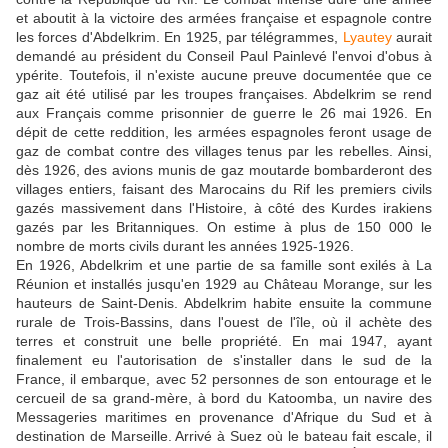
et aboutit à la victoire des armées française et espagnole contre
les forces d'Abdelkrim. En 1925, par télégrammes,
Lyautey
aurait
demandé au président du Conseil Paul Painlevé l'envoi d'obus à
ypérite. Toutefois, il n'existe aucune preuve documentée que ce
gaz ait été utilisé par les troupes françaises. Abdelkrim se rend
aux Français comme prisonnier de guerre le 26 mai 1926. En
dépit de cette reddition, les armées espagnoles feront usage de
gaz de combat contre des villages tenus par les rebelles. Ainsi,
dès 1926, des avions munis de gaz moutarde bombarderont des
villages entiers, faisant des Marocains du Rif les premiers civils
gazés massivement dans l'Histoire, à côté des Kurdes irakiens
gazés par les Britanniques. On estime à plus de 150 000 le
nombre de morts civils durant les années 1925-1926.
En 1926, Abdelkrim et une partie de sa famille sont exilés à La
Réunion et installés jusqu'en 1929 au Château Morange, sur les
hauteurs de Saint-Denis. Abdelkrim habite ensuite la commune
rurale de Trois-Bassins, dans l'ouest de l'île, où il achète des
terres et construit une belle propriété. En mai 1947, ayant
finalement eu l'autorisation de s'installer dans le sud de la
France, il embarque, avec 52 personnes de son entourage et le
cercueil de sa grand-mère, à bord du Katoomba, un navire des
Messageries maritimes en provenance d'Afrique du Sud et à
destination de Marseille. Arrivé à Suez où le bateau fait escale, il