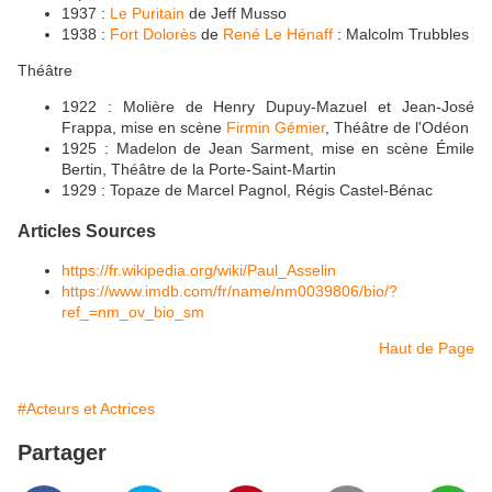
1937 :
Le Puritain
de Jeff Musso
1938 :
Fort Dolorès
de
René Le Hénaff
: Malcolm Trubbles
Théâtre
1922 : Molière de Henry Dupuy-Mazuel et Jean-José
Frappa, mise en scène
Firmin Gémier
, Théâtre de l'Odéon
1925 : Madelon de Jean Sarment, mise en scène Émile
Bertin, Théâtre de la Porte-Saint-Martin
1929 : Topaze de Marcel Pagnol, Régis Castel-Bénac
Articles Sources
https://fr.wikipedia.org/wiki/Paul_Asselin
https://www.imdb.com/fr/name/nm0039806/bio/?
ref_=nm_ov_bio_sm
Haut de Page
#Acteurs et Actrices
Partager