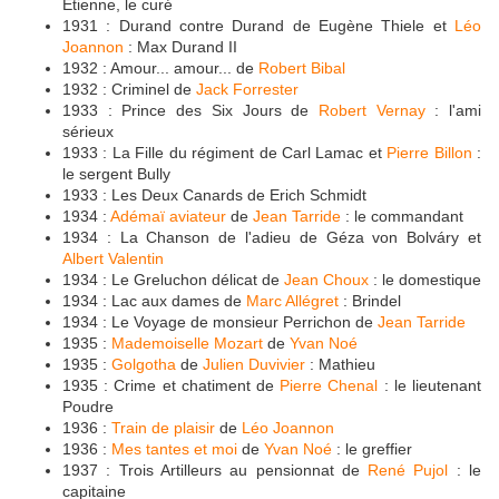
Étienne, le curé
1931 : Durand contre Durand de Eugène Thiele et
Léo
Joannon
: Max Durand II
1932 : Amour... amour... de
Robert Bibal
1932 : Criminel de
Jack Forrester
1933 : Prince des Six Jours de
Robert Vernay
: l'ami
sérieux
1933 : La Fille du régiment de Carl Lamac et
Pierre Billon
:
le sergent Bully
1933 : Les Deux Canards de Erich Schmidt
1934 :
Adémaï aviateur
de
Jean Tarride
: le commandant
1934 : La Chanson de l'adieu de Géza von Bolváry et
Albert Valentin
1934 : Le Greluchon délicat de
Jean Choux
: le domestique
1934 : Lac aux dames de
Marc Allégret
: Brindel
1934 : Le Voyage de monsieur Perrichon de
Jean Tarride
1935 :
Mademoiselle Mozart
de
Yvan Noé
1935 :
Golgotha
de
Julien Duvivier
: Mathieu
1935 : Crime et chatiment de
Pierre Chenal
: le lieutenant
Poudre
1936 :
Train de plaisir
de
Léo Joannon
1936 :
Mes tantes et moi
de
Yvan Noé
: le greffier
1937 : Trois Artilleurs au pensionnat de
René Pujol
: le
capitaine