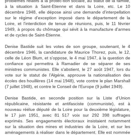
problèmes relatifs à la protec-tion sociale, au statut de la famille,
à la situation à Saint-Etienne et dans la Loire, etc. Le 10
décembre 1948, elle dépose ainsi une demande d'interpellation
sur le régime d'exception imposé dans le département de la
Loire, et l'interdiction de tenue de réunions, puis, le 11 février
1949, à propos du chômage qui sévit à la manufacture d'armes
et de cycles de Saint-Etienne.
Denise Bastide suit les votes de son groupe, soutenant, le 4
décembre 1946, la candidature de Maurice Thorez, puis, le 12,
celle de Léon Blum, et s'oppose, le 4 mai 1947, à la question de
confiance qui permettra à Ramadier de se séparer de ses
ministres communistes. Elle s'abstient, le 27 août 1947, lors du
vote sur le statut de l'Algérie, approuve la nationalisation des
écoles des houillères (14 mai 1948), vote contre le plan Marshall
(7 juillet 1948), et contre le Conseil de l'Europe (9 juillet 1949).
Denise Bastide, en seconde position sur la Liste d'Union
républicaine, résistante et antifasciste (communiste), est à
nouveau réélue député de la Loire pour la deuxième législature,
le 17 juin 1951, avec 81 517 voix sur 292 398 suffrages
exprimés. Ses engagements électoraux insistaient notamment
sur la situation des mines et industries de la Loire, et sur les
aménagements à réaliser dans le département. Elle est nommée