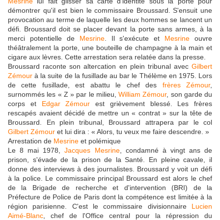
Mesrine
lui fait glisser sa carte d'identité sous la porte pour
démontrer qu'il est bien le commissaire Broussard. S'ensuit une
provocation au terme de laquelle les deux hommes se lancent un
défi. Broussard doit se placer devant la porte sans armes, à la
merci potentielle de
Mesrine
. Il s'exécute et
Mesrine
ouvre
théâtralement la porte, une bouteille de champagne à la main et
cigare aux lèvres. Cette arrestation sera relatée dans la presse.
Broussard raconte son altercation en plein tribunal avec
Gilbert
Zémour
à la suite de la fusillade au bar le Thélème en 1975. Lors
de cette fusillade, est abattu le chef des
frères Zémour
,
surnommés les « Z » par le milieu,
William Zémour
, son garde du
corps et
Edgar Zémour
est grièvement blessé. Les frères
rescapés avaient décidé de mettre un « contrat » sur la tête de
Broussard. En plein tribunal, Broussard attrapera par le col
Gilbert Zémour
et lui dira : « Alors, tu veux me faire descendre. »
Arrestation de
Mesrine
et polémique
Le 8 mai 1978,
Jacques Mesrine
, condamné à vingt ans de
prison, s'évade de la prison de la Santé. En pleine cavale, il
donne des interviews à des journalistes. Broussard y voit un défi
à la police. Le commissaire principal Broussard est alors le chef
de la Brigade de recherche et d'intervention (BRI) de la
Préfecture de Police de Paris dont la compétence est limitée à la
région parisienne. C'est le commissaire divisionnaire
Lucien
Aimé-Blanc
, chef de l'Office central pour la répression du