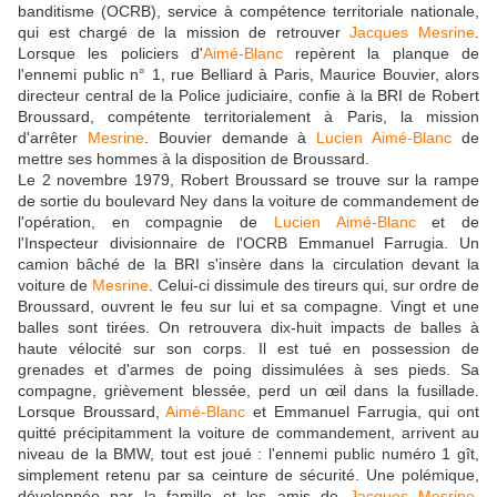
banditisme (OCRB), service à compétence territoriale nationale,
qui est chargé de la mission de retrouver
Jacques Mesrine
.
Lorsque les policiers d'
Aimé-Blanc
repèrent la planque de
l'ennemi public n° 1, rue Belliard à Paris, Maurice Bouvier, alors
directeur central de la Police judiciaire, confie à la BRI de Robert
Broussard, compétente territorialement à Paris, la mission
d'arrêter
Mesrine
. Bouvier demande à
Lucien Aimé-Blanc
de
mettre ses hommes à la disposition de Broussard.
Le 2 novembre 1979, Robert Broussard se trouve sur la rampe
de sortie du boulevard Ney dans la voiture de commandement de
l'opération, en compagnie de
Lucien Aimé-Blanc
et de
l'Inspecteur divisionnaire de l'OCRB Emmanuel Farrugia. Un
camion bâché de la BRI s'insère dans la circulation devant la
voiture de
Mesrine
. Celui-ci dissimule des tireurs qui, sur ordre de
Broussard, ouvrent le feu sur lui et sa compagne. Vingt et une
balles sont tirées. On retrouvera dix-huit impacts de balles à
haute vélocité sur son corps. Il est tué en possession de
grenades et d'armes de poing dissimulées à ses pieds. Sa
compagne, grièvement blessée, perd un œil dans la fusillade.
Lorsque Broussard,
Aimé-Blanc
et Emmanuel Farrugia, qui ont
quitté précipitamment la voiture de commandement, arrivent au
niveau de la BMW, tout est joué : l'ennemi public numéro 1 gît,
simplement retenu par sa ceinture de sécurité. Une polémique,
développée par la famille et les amis de
Jacques Mesrine
,