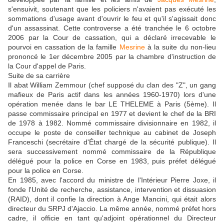
s'ensuivit, soutenant que les policiers n'avaient pas exécuté les
sommations d'usage avant d'ouvrir le feu et qu'il s'agissait donc
d'un assassinat. Cette controverse a été tranchée le 6 octobre
2006 par la Cour de cassation, qui a déclaré irrecevable le
pourvoi en cassation de la famille
Mesrine
à la suite du non-lieu
prononcé le 1er décembre 2005 par la chambre d'instruction de
la Cour d'appel de Paris.
Suite de sa carrière
Il abat William Zemmour (chef supposé du clan des "Z", un gang
mafieux de Paris actif dans les années 1960-1970) lors d'une
opération menée dans le bar LE THELEME à Paris (5ème). Il
passe commissaire principal en 1977 et devient le chef de la BRI
de 1978 à 1982. Nommé commissaire divisionnaire en 1982, il
occupe le poste de conseiller technique au cabinet de Joseph
Franceschi (secrétaire d'État chargé de la sécurité publique). Il
sera successivement nommé commissaire de la République
délégué pour la police en Corse en 1983, puis préfet délégué
pour la police en Corse.
En 1985, avec l'accord du ministre de l'Intérieur Pierre Joxe, il
fonde l'Unité de recherche, assistance, intervention et dissuasion
(RAID), dont il confie la direction à Ange Mancini, qui était alors
directeur du SRPJ d'Ajaccio. La même année, nommé préfet hors
cadre, il officie en tant qu'adjoint opérationnel du Directeur