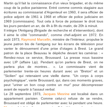
Martin qu'il fait la connaissance d'un vieux brigadier, et du même
coup de la police parisienne. Entré comme commis stagiaire aux
écritures au commissariat d'Argenteuil en 1960, il sera officier de
police adjoint de 1961 à 1968 et officier de police judiciaire en
1969 (commissaire). Tout cela à force de potasser le droit tous
les jours pendant un an, de 4h à 8h du matin, de 20h à minuit.
Il intègre l'Antigang (Brigade de recherche et d'intervention), dont
il aime le côté "commando", comme chef-adjoint en 1972. En
août 1973,
Raymond Marcellin
, ministre de l'Intérieur, propulse le
jeune patron bis de l'antigang sur les écrans de télévision pour
vanter le dénouement d'une prise d'otages à Brest. Le grand
patron de la place Beauvau le dépêche devant les caméras : «
Rendez-nous ce service, Broussard. La presse nous bassine
avec LIP (affaire Lip). Pendant qu'on parlera de Brest, on ne
parlera plus de montres... ». Le commissaire vient de
parlementer trente-six heures durant avec un "Breton" et un
"Sicilien" qui retenaient une vieille dame. "Un corps à corps
psychologique", vante Broussard, qui, dans ces moments graves,
peut "uriner un bon coup contre un mur" pour décompresser
avant de repartir à l'assaut verbal.
Le 28 septembre 1973,
Jacques Mesrine
est localisé dans un
appartement parisien. Comme celui-ci refuse de se rendre,
Broussard est obligé de parlementer avec lui pendant une heure.