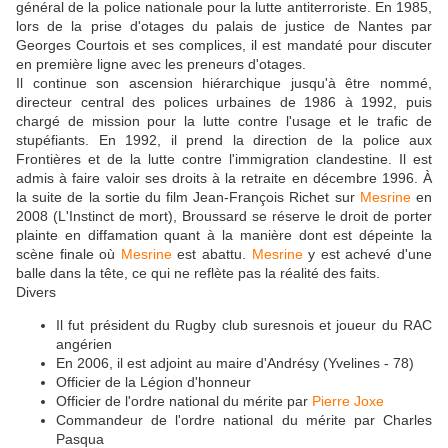
général de la police nationale pour la lutte antiterroriste. En 1985,
lors de la prise d'otages du palais de justice de Nantes par
Georges Courtois et ses complices, il est mandaté pour discuter
en première ligne avec les preneurs d'otages.
Il continue son ascension hiérarchique jusqu'à être nommé,
directeur central des polices urbaines de 1986 à 1992, puis
chargé de mission pour la lutte contre l'usage et le trafic de
stupéfiants. En 1992, il prend la direction de la police aux
Frontières et de la lutte contre l'immigration clandestine. Il est
admis à faire valoir ses droits à la retraite en décembre 1996. À
la suite de la sortie du film Jean-François Richet sur
Mesrine
en
2008 (L'Instinct de mort), Broussard se réserve le droit de porter
plainte en diffamation quant à la manière dont est dépeinte la
scène finale où
Mesrine
est abattu.
Mesrine
y est achevé d'une
balle dans la tête, ce qui ne reflète pas la réalité des faits.
Divers
Il fut président du Rugby club suresnois et joueur du RAC
angérien
En 2006, il est adjoint au maire d'Andrésy (Yvelines - 78)
Officier de la Légion d'honneur
Officier de l'ordre national du mérite par
Pierre Joxe
Commandeur de l'ordre national du mérite par Charles
Pasqua