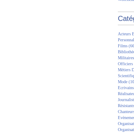
Caté
Acteurs E
Personnal
Films
(66
Bibliothè
Militaires
Officiers
Métiers D
Scientifi
Mode
(10
Ecrivains
Réalisate
Journalis
Résistant
Chanteur
Evèneme
Organisat
Organisat