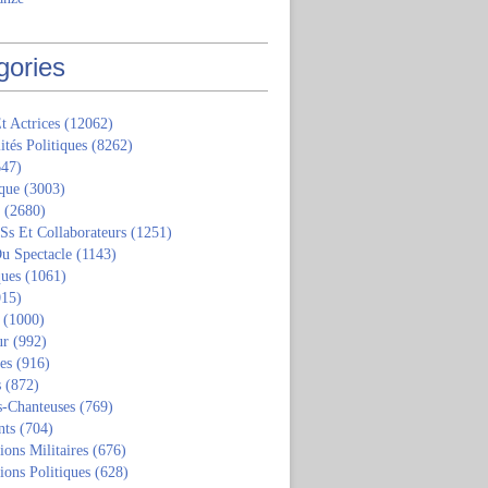
gories
t Actrices
(12062)
ités Politiques
(8262)
47)
que
(3003)
(2680)
 Ss Et Collaborateurs
(1251)
u Spectacle
(1143)
ques
(1061)
15)
(1000)
ur
(992)
tes
(916)
s
(872)
s-Chanteuses
(769)
nts
(704)
ions Militaires
(676)
ions Politiques
(628)