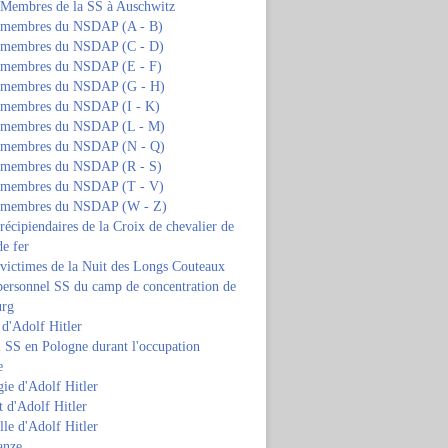
s Membres de la SS à Auschwitz
s membres du NSDAP (A - B)
s membres du NSDAP (C - D)
s membres du NSDAP (E - F)
s membres du NSDAP (G - H)
s membres du NSDAP (I - K)
s membres du NSDAP (L - M)
s membres du NSDAP (N - Q)
s membres du NSDAP (R - S)
s membres du NSDAP (T - V)
s membres du NSDAP (W - Z)
 récipiendaires de la Croix de chevalier de
de fer
 victimes de la Nuit des Longs Couteaux
personnel SS du camp de concentration de
urg
 d'Adolf Hitler
 SS en Pologne durant l'occupation
e
ie d'Adolf Hitler
 d'Adolf Hitler
lle d'Adolf Hitler
anze