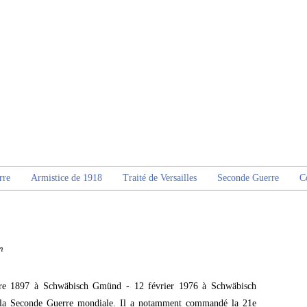
rre
Armistice de 1918
Traité de Versailles
Seconde Guerre
C
n
re 1897 à Schwäbisch Gmünd - 12 février 1976 à Schwäbisch
 la Seconde Guerre mondiale. Il a notamment commandé la 21e