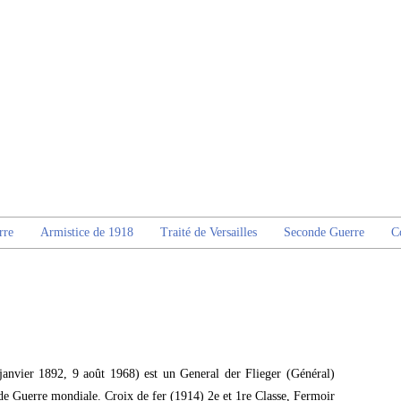
rre
Armistice de 1918
Traité de Versailles
Seconde Guerre
C
anvier 1892, 9 août 1968) est un General der Flieger (Général)
e Guerre mondiale. Croix de fer (1914) 2e et 1re Classe, Fermoir