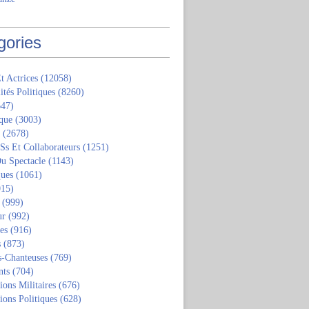
gories
t Actrices
(12058)
ités Politiques
(8260)
47)
que
(3003)
(2678)
 Ss Et Collaborateurs
(1251)
u Spectacle
(1143)
ques
(1061)
15)
(999)
ur
(992)
tes
(916)
s
(873)
s-Chanteuses
(769)
nts
(704)
ions Militaires
(676)
ions Politiques
(628)