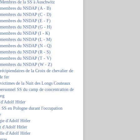
s Membres de la SS à Auschwitz
s membres du NSDAP (A - B)
s membres du NSDAP (C - D)
s membres du NSDAP (E - F)
s membres du NSDAP (G - H)
s membres du NSDAP (I - K)
s membres du NSDAP (L - M)
s membres du NSDAP (N - Q)
s membres du NSDAP (R - S)
s membres du NSDAP (T - V)
s membres du NSDAP (W - Z)
 récipiendaires de la Croix de chevalier de
de fer
 victimes de la Nuit des Longs Couteaux
personnel SS du camp de concentration de
urg
 d'Adolf Hitler
 SS en Pologne durant l'occupation
e
ie d'Adolf Hitler
 d'Adolf Hitler
lle d'Adolf Hitler
anze