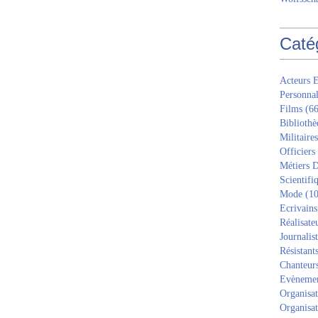
Caté
Acteurs E
Personnal
Films
(66
Bibliothè
Militaires
Officiers
Métiers D
Scientifi
Mode
(10
Ecrivains
Réalisate
Journalis
Résistant
Chanteur
Evèneme
Organisat
Organisat